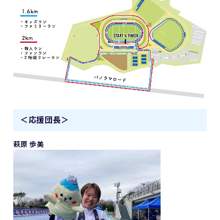
＜応援団長＞
萩原 歩美