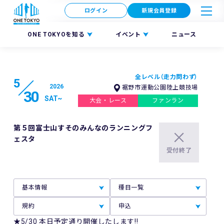
ログイン
新規会員登録
ONE TOKYOを知る
イベント
ニュース
全レベル（走力問わず）
5
2026
裾野市運動公園陸上競技場
30
SAT
~
大会・レース
ファンラン
第５回富士山すそのみんなのランニングフ
ェスタ
受付終了
基本情報
種目一覧
規約
申込
★5/30 本日予定通り開催したします‼︎