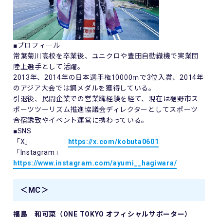
■プロフィール
常葉菊川高校を卒業後、ユニクロや豊田自動織機で実業団
陸上選手として活躍。
2013年、2014年の日本選手権10000ｍで3位入賞、2014年
のアジア大会では銅メダルを獲得している。
引退後、民間企業での営業職経験を経て、現在は裾野市ス
ポーツツーリズム推進協議会ディレクターとしてスポーツ
合宿誘致やイベント運営に携わっている。
■SNS
「X」
https://x.com/kobuta0601
「Instagram」
https://www.instagram.com/ayumi__hagiwara/
＜MC＞
福島 和可菜（ONE TOKYO オフィシャルサポーター）