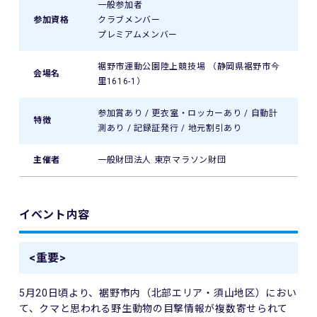
一般参加者
参加資格
クラブメンバー
プレミアムメンバー
裾野市運動公園陸上競技場 （静岡県裾野市今
会場名
里1616-1）
参加賞あり / 更衣室・ロッカーあり / 自動計
特徴
測あり / 記録証発行 / 地元割引あり
主催者
一般財団法人 東京マラソン財団
イベント内容
<重要>
5月20日頃より、裾野市内（北部エリア・須山地区）におい
て、クマと思われる野生動物の目撃情報が複数寄せられて