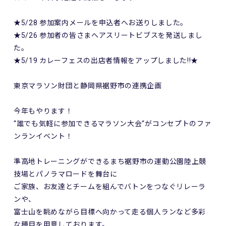
★5/28 参加案内メールを申込者へお送りしました。
★5/26 参加者の皆さまへアスリートビブスを発送しまし
た。
★5/19 カレーフェスの出店者情報をアップしました!!★
東京マラソン財団と静岡県裾野市の連携企画
今年もやります！
“誰でも気軽に参加できるマラソン大会“がコンセプトのファ
ンランイベント！
準高地トレーニングができるまち裾野市の運動公園陸上競
技場とパノラマロードを舞台に
ご家族、お友達とチームを組んでバトンをつなぐリレーラ
ンや、
富士山を眺めながら目標へ向かって走る個人ランなど多彩
な種目を用意しております。