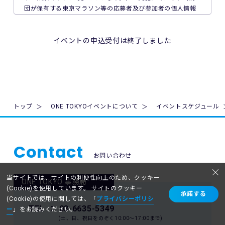
団が保有する東京マラソン等の応募者及び参加者の個人情報
8. 本イベント中の映像・写真・記事・記録・参加者の氏名、
の保護について次のとおり取り組んでいます。
肖像、年齢、住所（国名、都道府県名または区市町村名）等
のテレビ・新聞・雑誌・SNS・インターネット等での掲載及
1. 法令、国が定める指針その他の規範の遵守について
イベントの申込受付は終了しました
び利用の権利は主催者に属します。
当財団は、個人情報の取得、利用及び提供を必要とする場合
には、個人情報の保護に関する法律（平成15年法律第57号。
9. 本イベントの参加者が未成年の場合、親権者等法定代理人
以下「個人情報保護法」といいます。）その他の関連法令並
の同意を得てください。
びに法令及び規則に基づく義務に準拠した一般財団法人東京
マラソン財団個人情報の保護に関する規程（以下「当財団規
10. 本イベントは国内の関連するすべての法律を遵守し、実施
程」といいます。）を遵守し、厳正な管理のもとで行いま
トップ
ONE TOKYOイベントについて
イベントスケジュール
されるものとします。
す。
11. 主催者は、必要と判断する場合いつでも本規約を変更で
2. 個人情報の取得、利用及び提供について
きるものとします。変更後の本規約は、ウェブサイト内の適
Contact
当財団は、個人情報の取得、利用及び提供を必要とする場合
宜の場所に掲示（及び登録されたメールアドレスへの通知
お問い合わせ
には、日本工業規格「個人情報保護マネジメントシステム 要
が）された時点からその効力を生じるものとみなされます。
求事項」(JIS Q 15001:2006)に準拠した当財団の個人情報保
護マネジメントシステムを遵守し、厳正な管理のもとで行い
当サイトでは、サイトの利便性向上のため、クッキー
ONE TOKYO 事務局
12. 本イベントに関連して生ずる一切の紛争については、東
ます。
(Cookie)を使用しています。 サイトのクッキー
承諾する
京地方裁判所を第一審の専属的合意管轄裁判所とします。
当財団が個人情報を取得するにあたっては、ご本人の意思に
(Cookie)の使用に関しては、「
プライバシーポリシ
TEL
： 03-6635-5349
よる（ご本人が未成年者（18歳未満）の場合はその親権者の
ー
」をお読みください。
(土、日、祝日をのぞく10:00〜17:00まで)
同意を得た）情報の提供(登録、申込等)によることを原則と