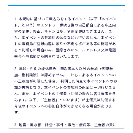
1. 本規約に基づいて申込みをするイベント（以下「本イベン
ト」という）のエントリー手続き後の自己都合による申込内
容の変更、修正、キャンセル、名義変更はできません。ま
た、本イベントの参加料の返金なども行いません。本イベン
トの事務局が登録内容に誤りや不明な点がある等の問題があ
ると判断した場合のみ、登録されたメールアドレス又は電話
番号へ事務局から問合わせいたします。
2. 年齢・性別の虚偽申告、申込者本人以外の参加（代理参
加、権利譲渡）は認めません。これらによる本イベントへの
不正参加が判明した場合、 判明した時点で本イベントへの参
加が失格となり、本イベントの参加料の返金は一切行いませ
ん。また、本イベントの主催者（共催の場合は各共催者を含
みます。以下、「主催者」といいます）が主催又は共催する
今後のイベントへの参加自体ができなくなる場合がありま
す。
3. 地震・風水害・降雪・事件・事故・疫病等、主催者の責に
よらない事由で本イベントが中止となった場合、主催者は本