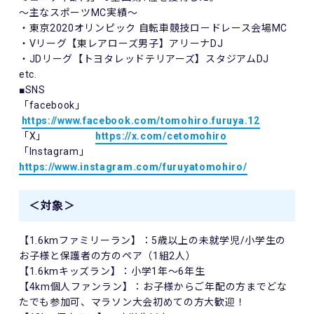
～主なスポーツMC実績～
・東京2020オリンピック 自転車競技ロードレース会場MC
・Vリーグ【東レアローズ男子】アリーナDJ
・JDリーグ【トヨタレッドテリアーズ】スタジアムDJ
etc.
■SNS
「facebook」
https://www.facebook.com/tomohiro.furuya.12
「X」
https://x.com/cetomohiro
「Instagram」
https://www.instagram.com/furuyatomohiro/
＜対象＞
【1.6kmファミリーラン】：5歳以上の未就学児/小学生の
お子様と保護者の方のペア（1組2人）
【1.6kmキッズラン】：小学1年～6年生
【4km個人ファンラン】：お子様からご年配の方までどな
たでも参加可、マラソン大会初めての方大歓迎！