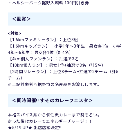
・ヘルシーパーク裾野入館料 100円引き券
＜副賞＞
<対象>
【1.6kmファミリーラン】：上位3組
【1.6kmキッズラン】：小学1年～3年生：男女各1位 小学
4年～6年生：男女各1位（計4名）
【4km個人ファンラン】：抽選で3名
【10km個人ラン】：男女1位+抽選で3名（計5名）
【2時間リレーラン】：上位3チーム+抽選で2チーム（計5
チーム）
※上記対象者へ裾野市の名産品をお渡しします。
＜同時開催!! すそのカレーフェスタ＞
本格スパイス系から個性派カレーまで勢ぞろい。
走った後はカレーでエネルギーチャージ！！
★5/19 UP★ 出店店舗決定!!