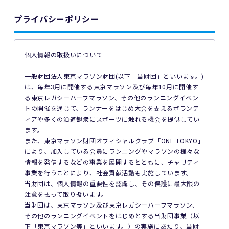
イベントの参加料の返金を一切行いません。
プライバシーポリシー
4. ご利用の端末機、OS、ブラウザソフトによっては本イベン
トへのエントリーができない場合があります。ご利用の端末
の非対応、インターネット回線の不具合などにより本イベン
個人情報の取扱いについて
トへのエントリーができなかったことについて、主催者は一
切の責任を負いません。
一般財団法人東京マラソン財団(以下「当財団」といいます。)
は、毎年3月に開催する東京マラソン及び毎年10月に開催す
5. 公共交通機関の遅延、道路事情その他いかなる理由による
る東京レガシーハーフマラソン、その他のランニングイベン
本イベントへの参加の遅刻又は不参加であっても、主催者は
トの開催を通じて、ランナーをはじめ大会を支えるボランテ
一切責任を負わず、本イベントの参加料の返金等は一切行い
ィアや多くの沿道観衆にスポーツに触れる機会を提供してい
ません。
ます。
また、東京マラソン財団オフィシャルクラブ「ONE TOKYO」
6. 本イベントの参加料についての領収証は発行いたしませ
により、加入している会員にランニングやマラソンの様々な
ん。
情報を発信するなどの事業を展開するとともに、チャリティ
事業を行うことにより、社会貢献活動も実施しています。
7. 主催者は本イベントの参加者の疾病や紛失、その他の事故
当財団は、個人情報の重要性を認識し、その保護に最大限の
に際し、主催者に故意又は重過失がある場合を除き、主催者
注意を払って取り扱います。
が加入する保険の給付額以上の損害を賠償する責任を負いま
当財団は、東京マラソン及び東京レガシーハーフマラソン、
せん。なお、本イベントの参加者は、自己の健康状態や体調
その他のランニングイベントをはじめとする当財団事業（以
に注意を払うものとします。
下「東京マラソン等」といいます。）の実施にあたり、当財