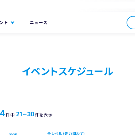
ント
ニュース
イベントスケジュール
4
21~30
件中
件を表示
全レベル（走力問わず）