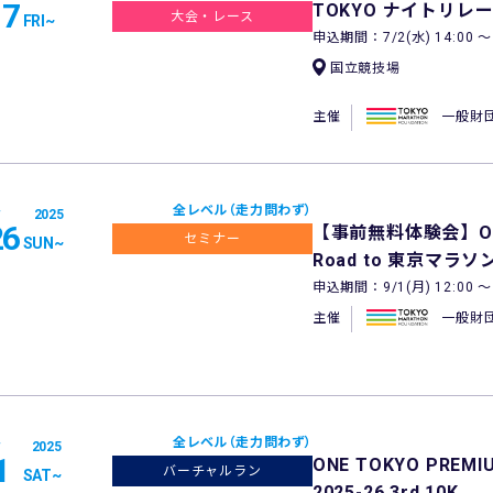
17
TOKYO ナイトリレー
大会・レース
FRI
~
申込期間：7/2(水) 14:00 〜 1
国立競技場
主催
一般財
全レベル（走力問わず）
2025
26
【事前無料体験会】ON
セミナー
SUN
~
Road to 東京マラソ
申込期間：9/1(月) 12:00 〜 1
主催
一般財
全レベル（走力問わず）
2025
1
ONE TOKYO PREMIU
バーチャルラン
SAT
~
2025-26 3rd 10K