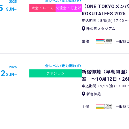
全レベル（走力問わず）
2025
5
【ONE TOKYOメ
大会・レース
交流会・打上げ
SUN
~
ROKUTAI FES 2025
申込期間：8/8(金) 17:00 〜 8
味の素スタジアム
主催
一般財
全レベル（走力問わず）
2025
12
新宿御苑〈早朝開園
ファンラン
SUN
~
室 ～10月12日・2
申込期間：9/19(金) 17:00 〜 
新宿御苑
主催
一般財