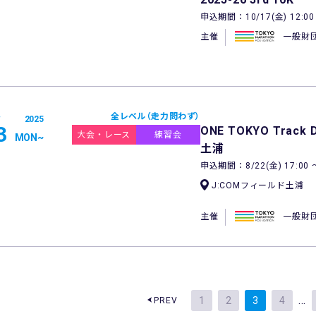
申込期間：10/17(金) 12:00 〜
主催
一般財
全レベル（走力問わず）
2025
3
ONE TOKYO Track 
大会・レース
練習会
MON
~
土浦
申込期間：8/22(金) 17:00 〜 
J:COMフィールド土浦
主催
一般財
…
1
2
3
4
PREV