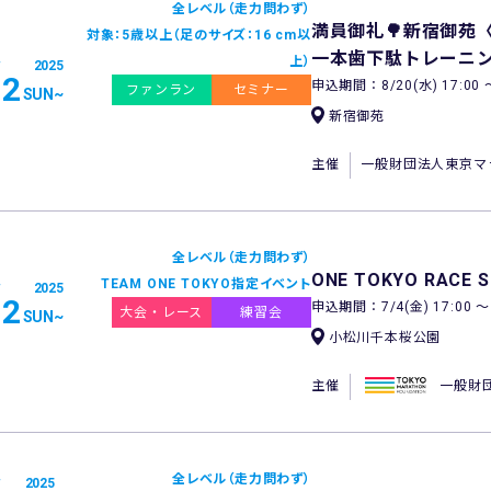
全レベル（走力問わず）
満員御礼🌳新宿御苑
対象：5歳以上（足のサイズ：16 cm以
一本歯下駄トレーニン
上）
2025
12
申込期間：8/20(水) 17:00 〜 
ファンラン
セミナー
SUN
~
新宿御苑
主催
一般財団法人東京マ
全レベル（走力問わず）
ONE TOKYO RACE S
TEAM ONE TOKYO指定イベント
2025
12
申込期間：7/4(金) 17:00 〜 1
大会・レース
練習会
SUN
~
小松川千本桜公園
主催
一般財
全レベル（走力問わず）
2025