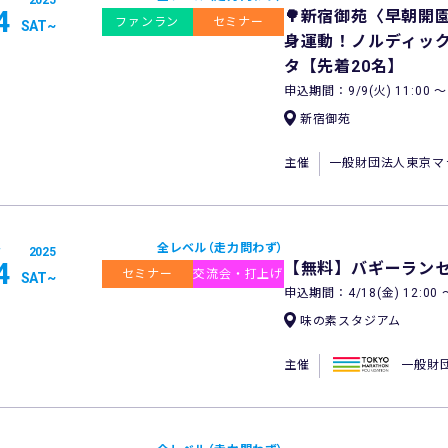
2025
4
🌳新宿御苑〈早朝開
ファンラン
セミナー
SAT
~
身運動！ノルディック
タ【先着20名】
申込期間：9/9(火) 11:00 〜 1
新宿御苑
主催
一般財団法人東京マ
全レベル（走力問わず）
2025
4
【無料】バギーランセッショ
セミナー
交流会・打上げ
SAT
~
申込期間：4/18(金) 12:00 〜 
味の素スタジアム
主催
一般財