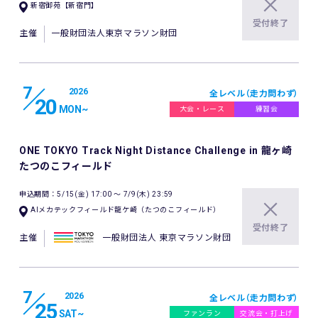
新宿御苑【新宿門】
受付終了
主催
一般財団法人東京マラソン財団
7
2026
全レベル（走力問わず）
20
MON
~
大会・レース
練習会
ONE TOKYO Track Night Distance Challenge in 龍ヶ崎
たつのこフィールド
申込期間：5/15(金) 17:00 〜 7/9(木) 23:59
AIメカテックフィールド龍ケ崎（たつのこフィールド）
受付終了
主催
一般財団法人 東京マラソン財団
7
2026
全レベル（走力問わず）
25
SAT
~
ファンラン
交流会・打上げ