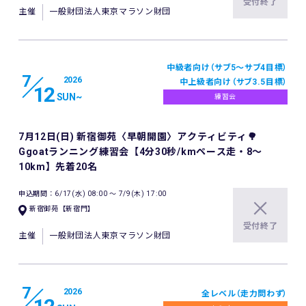
受付終了
主催
一般財団法人東京マラソン財団
中級者向け（サブ5〜サブ4目標）
7
2026
中上級者向け（サブ3.5目標）
12
SUN
~
練習会
7月12日(日) 新宿御苑〈早朝開園〉アクティビティ🌳
Ggoatランニング練習会【4分30秒/kmペース走・8～
10km】先着20名
申込期間：6/17(水) 08:00 〜 7/9(木) 17:00
新宿御苑【新宿門】
受付終了
主催
一般財団法人東京マラソン財団
7
2026
全レベル（走力問わず）