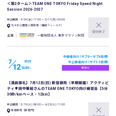
＜第2ターム＞TEAM ONE TOKYO Friday Speed Night
Session 2026-2027
申込期間：4/24(金) 17:00 〜 5/11(月) 00:00
代々木公園陸上競技場（織田フィールド）
受付終了
主催
一般財団法人 東京マラソン財団
中級者向け（サブ5〜サブ4目標）
7
2026
中上級者向け（サブ3.5目標）
12
SUN
~
練習会
【満員御礼】7月12日(日) 新宿御苑〈早朝開園〉アクティビ
ティ🌳田中華絵さんのTEAM ONE TOKYO向け練習会【5分
30秒/kmペース・12km】
申込期間：5/19(火) 08:00 〜 6/23(火) 11:00
新宿御苑【新宿門】