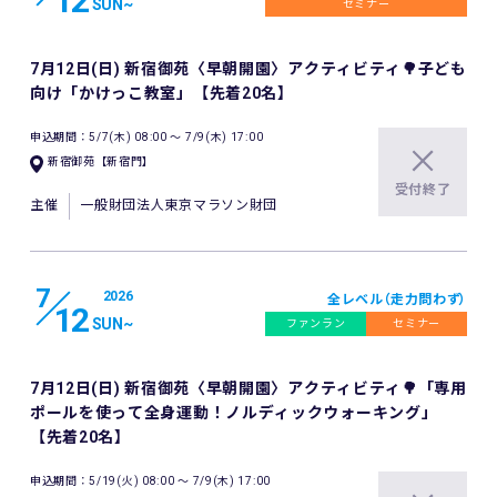
12
SUN
~
セミナー
7月12日(日) 新宿御苑〈早朝開園〉アクティビティ🌳子ども
向け「かけっこ教室」【先着20名】
申込期間：5/7(木) 08:00 〜 7/9(木) 17:00
新宿御苑【新宿門】
受付終了
主催
一般財団法人東京マラソン財団
7
2026
全レベル（走力問わず）
12
SUN
~
ファンラン
セミナー
7月12日(日) 新宿御苑〈早朝開園〉アクティビティ🌳「専用
ポールを使って全身運動！ノルディックウォーキング」
【先着20名】
申込期間：5/19(火) 08:00 〜 7/9(木) 17:00