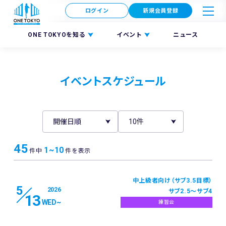
ログイン
新規会員登録
ONE TOKYOを知る
イベント
ニュース
イベントスケジュール
45
1~10
件中
件を表示
中上級者向け（サブ3.5目標）
5
2026
サブ2.5～サブ4
13
WED
~
練習会