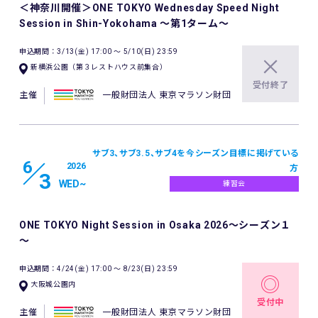
＜神奈川開催＞ONE TOKYO Wednesday Speed Night
Session in Shin-Yokohama ～第1ターム～
申込期間：3/13(金) 17:00 〜 5/10(日) 23:59
新横浜公園（第３レストハウス前集合）
受付終了
主催
一般財団法人 東京マラソン財団
サブ3、サブ3.5、サブ4を今シーズン目標に掲げている
6
2026
方
3
WED
~
練習会
ONE TOKYO Night Session in Osaka 2026～シーズン１
～
申込期間：4/24(金) 17:00 〜 8/23(日) 23:59
大阪城公園内
受付中
主催
一般財団法人 東京マラソン財団