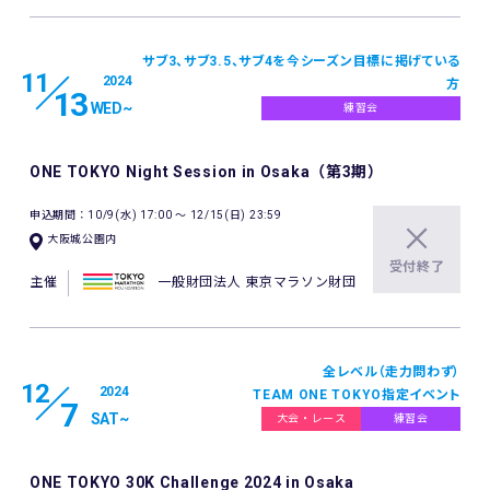
サブ3、サブ3.5、サブ4を今シーズン目標に掲げている
11
2024
方
13
WED
~
練習会
ONE TOKYO Night Session in Osaka（第3期）
申込期間：10/9(水) 17:00 〜 12/15(日) 23:59
大阪城公園内
受付終了
主催
一般財団法人 東京マラソン財団
全レベル（走力問わず）
12
2024
TEAM ONE TOKYO指定イベント
7
SAT
~
大会・レース
練習会
ONE TOKYO 30K Challenge 2024 in Osaka