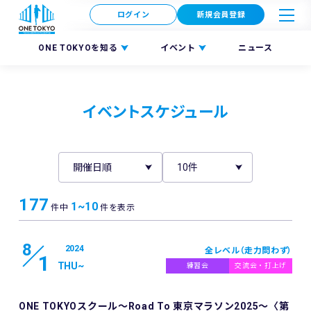
ログイン
新規会員登録
ONE TOKYOを知る
イベント
ニュース
イベントスケジュール
177
1~10
件中
件を表示
8
2024
全レベル（走力問わず）
1
THU
~
練習会
交流会・打上げ
ONE TOKYOスクール〜Road To 東京マラソン2025〜〈第