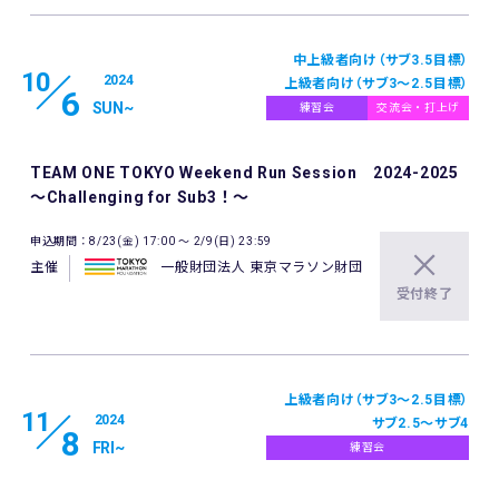
中上級者向け（サブ3.5目標）
10
2024
上級者向け（サブ3～2.5目標）
6
SUN
~
練習会
交流会・打上げ
TEAM ONE TOKYO Weekend Run Session 2024-2025
～Challenging for Sub3！～
申込期間：8/23(金) 17:00 〜 2/9(日) 23:59
主催
一般財団法人 東京マラソン財団
受付終了
上級者向け（サブ3～2.5目標）
11
2024
サブ2.5～サブ4
8
FRI
~
練習会