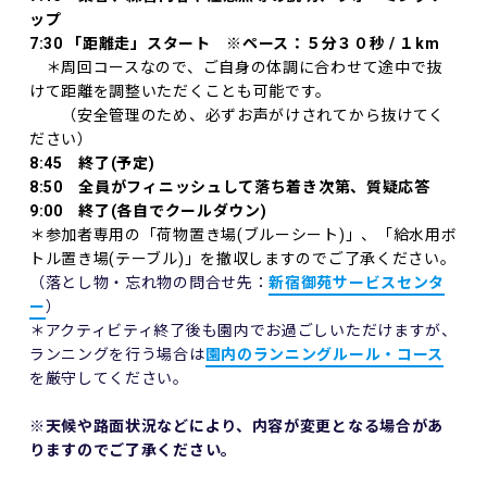
ップ
7:30 「距離走」スタート
※ペース：５分３０秒 / １km
＊周回コースなので、ご自身の体調に合わせて途中で抜
けて距離を調整いただくことも可能です。
（安全管理のため、必ずお声がけされてから抜けてく
ださい）
8:45 終了(予定)
8:50 全員がフィニッシュして落ち着き次第、質疑応答
9:00 終了(各自でクールダウン)
＊参加者専用の「荷物置き場(ブルーシート)」、「給水用ボ
トル置き場(テーブル)」を撤収しますのでご了承ください。
（落とし物・忘れ物の問合せ先：
新宿御苑サービスセンタ
ー
）
＊アクティビティ終了後も園内でお過ごしいただけますが、
ランニングを行う場合は
園内のランニングルール・コース
を厳守してください。
※天候や路面状況などにより、内容が変更となる場合があ
りますのでご了承ください。