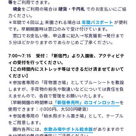
等
をご利用できます。
現金
をご利用の場合は
硬貨・千円札
でのお支払いにご協
力ください。
＊年間で４回以上 来園される場合は
年間パスポート
が便利
です。早朝開園時は窓口のみで受け付けています。
窓口でお支払い後、申込書に記入→写真撮影→発行まで
５分ほどかかりますのであらかじめご了承ください。
7:00～7:15 受付：「新宿門」より入園後、アクティビテ
ィの受付を行ってください。
【この時間内にストレッチ等はできるだけ済ませておいて
ください】
＊参加者専用の「荷物置き場」としてブルーシートを敷設
しますが、手荷物の紛失や取違いなどについては責任を負
えませんので、各自で管理をお願いいたします。
（早朝開園の時間帯は
「新宿券売所」のコインロッカー
を
使用できます：小300円、大500円硬貨）
＊参加者専用の「給水用ボトル置き場」として、テーブル
をご用意します。
園内各所には、
水飲み場やボトル給水器
がありますので
水分補給や熱中症予防にご活用ください。