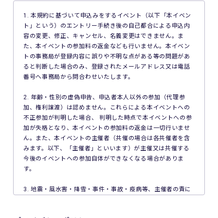
1. 本規約に基づいて申込みをするイベント（以下「本イベン
ト」という）のエントリー手続き後の自己都合による申込内
容の変更、修正、キャンセル、名義変更はできません。ま
た、本イベントの参加料の返金なども行いません。本イベン
トの事務局が登録内容に誤りや不明な点がある等の問題があ
ると判断した場合のみ、登録されたメールアドレス又は電話
番号へ事務局から問合わせいたします。
2. 年齢・性別の虚偽申告、申込者本人以外の参加（代理参
加、権利譲渡）は認めません。これらによる本イベントへの
不正参加が判明した場合、 判明した時点で本イベントへの参
加が失格となり、本イベントの参加料の返金は一切行いませ
ん。また、本イベントの主催者（共催の場合は各共催者を含
みます。以下、「主催者」といいます）が主催又は共催する
今後のイベントへの参加自体ができなくなる場合がありま
す。
3. 地震・風水害・降雪・事件・事故・疫病等、主催者の責に
よらない事由で本イベントが中止となった場合、主催者は本
イベントの参加料の返金を一切行いません。