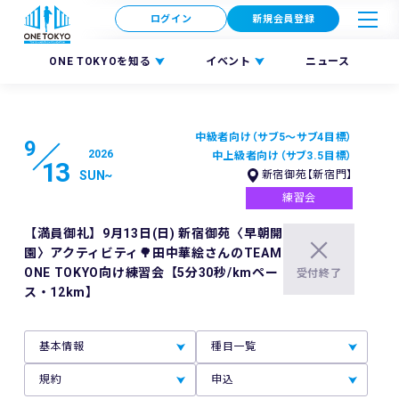
ログイン
新規会員登録
ONE TOKYOを知る
イベント
ニュース
中級者向け（サブ5〜サブ4目標）
9
2026
中上級者向け（サブ3.5目標）
13
SUN
~
新宿御苑【新宿門】
練習会
【満員御礼】9月13日(日) 新宿御苑〈早朝開
園〉アクティビティ🌳田中華絵さんのTEAM
ONE TOKYO向け練習会【5分30秒/kmペー
受付終了
ス・12km】
基本情報
種目一覧
規約
申込