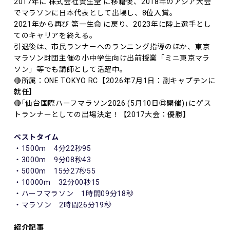
2017年に 株式会社資生堂 に移籍後、2018年のアジア大会
でマラソンに日本代表として出場し、8位入賞。
2021年から再び 第一生命 に戻り、2023年に陸上選手とし
てのキャリアを終える。
引退後は、市民ランナーへのランニング指導のほか、東京
マラソン財団主催の小中学生向け出前授業「ミニ東京マラ
ソン」等でも講師として活躍中。
🔴所属：ONE TOKYO RC【2026年7月1日：副キャプテンに
就任】
🔴｢仙台国際ハーフマラソン2026 (5月10日㊐開催)｣にゲス
トランナーとしての出場決定！【2017大会：優勝】
ベストタイム
・1500m 4分22秒95
・3000m 9分08秒43
・5000m 15分27秒55
・10000m 32分00秒15
・ハーフマラソン 1時間09分18秒
・マラソン 2時間26分19秒
紹介記事