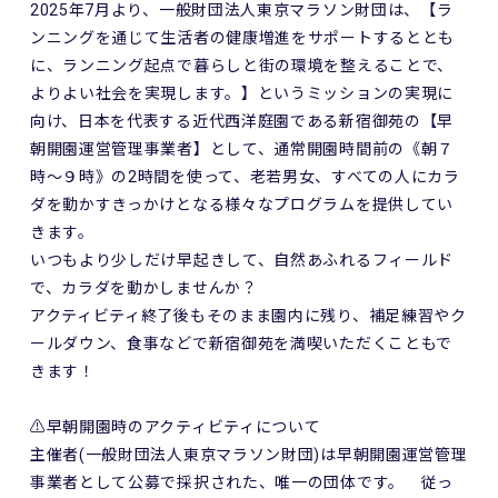
2025年7月より、一般財団法人東京マラソン財団は、【ラ
ンニングを通じて生活者の健康増進をサポートするととも
に、ランニング起点で暮らしと街の環境を整えることで、
よりよい社会を実現します。】というミッションの実現に
向け、日本を代表する近代西洋庭園である新宿御苑の【早
朝開園運営管理事業者】として、通常開園時間前の《朝７
時～９時》の2時間を使って、老若男女、すべての人にカラ
ダを動かすきっかけとなる様々なプログラムを提供してい
きます。
いつもより少しだけ早起きして、自然あふれるフィールド
で、カラダを動かしませんか？
アクティビティ終了後もそのまま園内に残り、補足練習やク
ールダウン、食事などで新宿御苑を満喫いただくこともで
きます！
⚠️早朝開園時のアクティビティについて
主催者(一般財団法人東京マラソン財団)は早朝開園運営管理
事業者として公募で採択された、唯一の団体です。 従っ