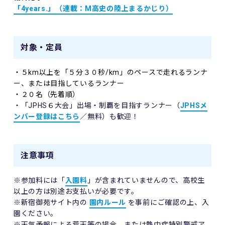
「4years.」（
連載：M高史の陸上まるかじり）
対象・定員
・５km以上を「５分３０秒/km」のペースで走れるランナ
ー、または目指しているランナー
・２０名（先着順）
・「JPHS６大会」出場・制覇を目指すランナー（
JPHSメ
ンバー登録はこちら
／無料）も歓迎！
注意事項
※参加料には「
入園料
」が含まれていませんので、高校生
以上の方は別途お支払いが必要です。
※新宿御苑サイト内の
園内ルール
を事前にご確認の上、入
園ください。
※天気予報による荒天等の場合、または熱中症特別警戒ア