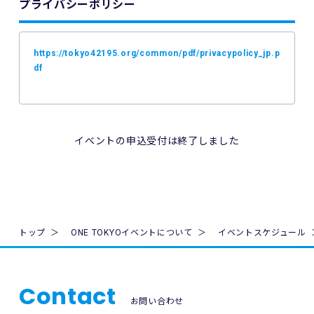
プライバシーポリシー
4. ご利用の端末機、OS、ブラウザソフトによっては本イベン
トへのエントリーができない場合があります。ご利用の端末
の非対応、インターネット回線の不具合などにより本イベン
https://tokyo42195.org/common/pdf/privacypolicy_jp.p
トへのエントリーができなかったことについて、主催者は一
df
切の責任を負いません。
5. 公共交通機関の遅延、道路事情その他いかなる理由による
本イベントへの参加の遅刻又は不参加であっても、主催者は
一切責任を負わず、本イベントの参加料の返金等は一切行い
イベントの申込受付は終了しました
ません。
6. 本イベントの参加料についての領収証は発行いたしませ
ん。
7. 主催者は本イベントの参加者の疾病や紛失、その他の事故
トップ
ONE TOKYOイベントについて
イベントスケジュール
に際し、主催者に故意又は重過失がある場合を除き、主催者
が加入する保険の給付額以上の損害を賠償する責任を負いま
せん。なお、本イベントの参加者は、自己の健康状態や体調
に注意を払うものとします。
Contact
お問い合わせ
8. 本イベント中の映像・写真・記事・記録・参加者の氏名、