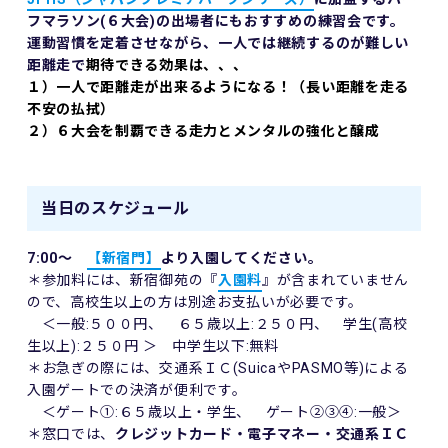
フマラソン(６大会)の出場者にもおすすめの練習会です。
運動習慣を定着させながら、一人では継続するのが難しい
距離走で
期待できる効果は、、、
１）一人で距離走が出来るようになる！（長い距離を走る
不安の払拭）
２）６大会を制覇できる走力とメンタルの強化と醸成
当日のスケジュール
7:00～
【新宿門】
より入園してください。
＊参加料には、新宿御苑の『
入園料
』が含まれていません
ので、高校生以上の方は別途お支払いが必要です。
＜一般:５００円、 ６５歳以上:２５０円、 学生(高校
生以上):２５０円 ＞ 中学生以下:無料
＊お急ぎの際には、交通系ＩＣ(SuicaやPASMO等)による
入園ゲートでの決済が便利です。
＜ゲート①:６５歳以上・学生、 ゲート②③④:一般＞
＊窓口では、
クレジットカード・電子マネー・交通系ＩＣ