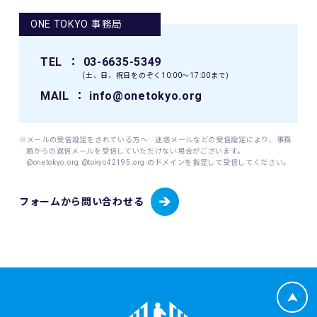
肖像、年齢、住所（国名、都道府県名または区市町村名）等
ONE TOKYO 事務局
のテレビ・新聞・雑誌・SNS・インターネット等での掲載及
び利用の権利は主催者に属します。
TEL
： 03-6635-5349
9. 本イベントの参加者が未成年の場合、親権者等法定代理人
(土、日、祝日をのぞく10:00〜17:00まで)
の同意を得てください。
MAIL
： info@onetokyo.org
10. 本イベントは国内の関連するすべての法律を遵守し、実施
されるものとします。
※メールの受信設定をされている方へ 迷惑メールなどの受信設定により、事務
局からの返信メールを受信していただけない場合がございます。
11. 主催者は、必要と判断する場合いつでも本規約を変更で
@onetokyo.org @tokyo42195.org のドメインを指定して受信してください。
きるものとします。変更後の本規約は、ウェブサイト内の適
宜の場所に掲示（及び登録されたメールアドレスへの通知
フォームから問い合わせる
が）された時点からその効力を生じるものとみなされます。
12. 本イベントに関連して生ずる一切の紛争については、東
京地方裁判所を第一審の専属的合意管轄裁判所とします。