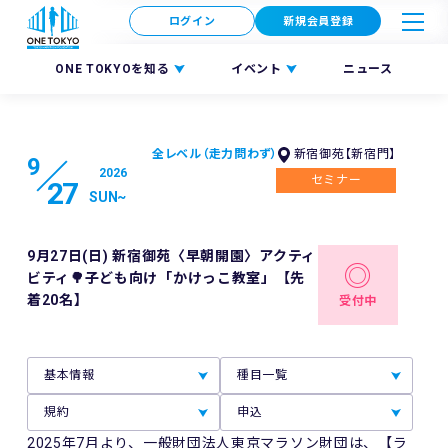
ログイン
新規会員登録
ONE TOKYOを知る
イベント
ニュース
全レベル（走力問わず）
新宿御苑【新宿門】
9
2026
セミナー
27
SUN
~
9月27日(日) 新宿御苑〈早朝開園〉アクティ
ビティ🌳子ども向け「かけっこ教室」【先
着20名】
受付中
基本情報
種目一覧
規約
申込
2025年7月より、一般財団法人東京マラソン財団は、【ラ