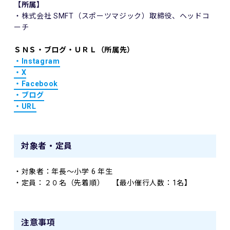
【所属】
・株式会社 SMFT（スポーツマジック）取締役、ヘッドコ
ーチ
ＳＮＳ・ブログ・ＵＲＬ（所属先）
・Instagram
・X
・Facebook
・ブログ
・URL
対象者・定員
・対象者：年⻑〜⼩学 6 年⽣
・定員：２０名（先着順） 【
最小催行人数：1名】
注意事項