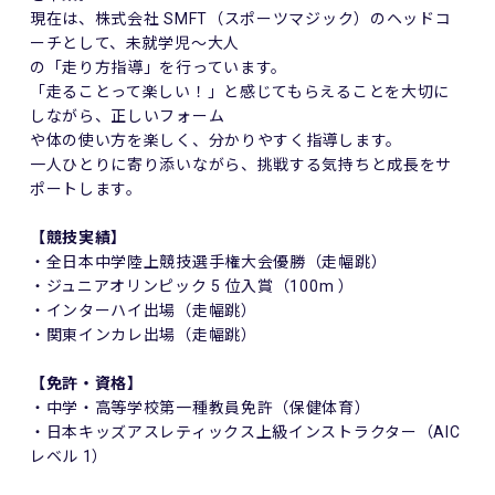
現在は、株式会社 SMFT（スポーツマジック）のヘッドコ
ーチとして、未就学児〜⼤⼈
の「⾛り⽅指導」を⾏っています。
「⾛ることって楽しい！」と感じてもらえることを⼤切に
しながら、正しいフォーム
や体の使い⽅を楽しく、分かりやすく指導します。
⼀⼈ひとりに寄り添いながら、挑戦する気持ちと成⻑をサ
ポートします。
【競技実績】
・全⽇本中学陸上競技選⼿権⼤会優勝（⾛幅跳）
・ジュニアオリンピック 5 位⼊賞（100m ）
・インターハイ出場（⾛幅跳）
・関東インカレ出場（⾛幅跳）
【免許・資格】
・中学・⾼等学校第⼀種教員免許（保健体育）
・⽇本キッズアスレティックス上級インストラクター（AIC
レベル 1）