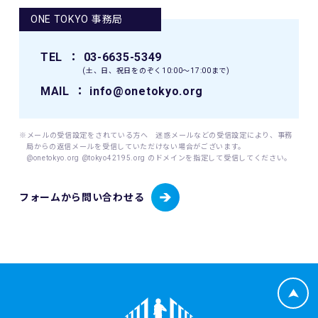
ONE TOKYO 事務局
9. 本イベントの参加者が未成年の場合、親権者等法定代理人
の同意を得てください。
TEL
： 03-6635-5349
10. 本イベントは国内の関連するすべての法律を遵守し、実施
(土、日、祝日をのぞく10:00〜17:00まで)
されるものとします。
MAIL
： info@onetokyo.org
11. 主催者は、必要と判断する場合いつでも本規約を変更で
きるものとします。変更後の本規約は、ウェブサイト内の適
※メールの受信設定をされている方へ 迷惑メールなどの受信設定により、事務
宜の場所に掲示（及び登録されたメールアドレスへの通知
局からの返信メールを受信していただけない場合がございます。
が）された時点からその効力を生じるものとみなされます。
@onetokyo.org @tokyo42195.org のドメインを指定して受信してください。
12. 本イベントに関連して生ずる一切の紛争については、東
フォームから問い合わせる
京地方裁判所を第一審の専属的合意管轄裁判所とします。