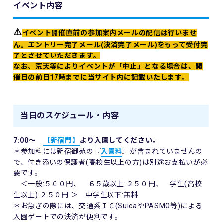
イベント内容
⚠️
イベント開催直前の参加案内メールの配信は行いませ
ん。エントリー完了メール(決済完了メール)をもって受付完
了とさせていただきます。
なお、荒天等によりイベントが「中止」となる場合は、開
催日の前日17時までに当サイト内に記載いたします。
当日のスケジュール・内容
7:00～
【新宿門】
より入園してください。
＊参加料には新宿御苑の『
入園料
』が含まれていませんの
で、付き添いの保護者(高校生以上の方)は別途お支払いが必
要です。
＜一般:５００円、 ６５歳以上:２５０円、 学生(高校
生以上):２５０円 ＞ 中学生以下:無料
＊お急ぎの際には、交通系ＩＣ(SuicaやPASMO等)による
入園ゲートでの決済が便利です。