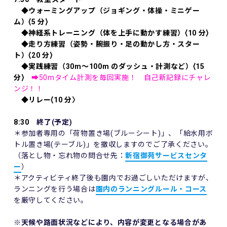
◆ウォーミングアップ（ジョギング・体操・ミニゲー
ム）⟨5 分⟩
◆神経系トレーニング（体を上⼿に動かす練習）⟨10 分⟩
◆⾛り⽅練習（姿勢・腕振り・⾜の動かし⽅・スター
ト）⟨20 分⟩
◆実践練習（30m〜100m のダッシュ・計測など）⟨15
分⟩
➡50mタイム計測を毎回実施！ 自己新記録にチャレ
ンジ！！
◆リレー⟨10 分〉
8:30
終了(予定)
＊参加者専用の「荷物置き場(ブルーシート)」、「給水用ボ
トル置き場(テーブル)」を撤収しますのでご了承ください。
（落とし物・忘れ物の問合せ先：
新宿御苑サービスセンタ
ー
）
＊アクティビティ終了後も園内でお過ごしいただけますが、
ランニングを行う場合は
園内のランニングルール・コース
を厳守してください。
※天候や路面状況などにより、内容が変更となる場合があ