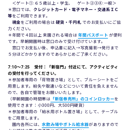
＜ゲート①:６５歳以上・学生、 ゲート②③④:一般＞
＊窓口では、
クレジットカード・電子マネー・交通系ＩＣ
等
をご利用できます。
現金
をご利用の場合は
硬貨・千円札
でのお支払いにご協
力ください。
＊年間で４回以上 来園される場合は
年間パスポート
が便利
です。早朝開園時は窓口のみで受け付けています。
窓口でお支払い後、申込書に記入→写真撮影→発行まで
５分ほどかかりますのであらかじめご了承ください。
7:10～7:25 受付：「新宿門」付近にて、アクティビティ
の受付を行ってください。
＊参加者専用の「荷物置き場」として、ブルーシートをご
用意します。紛失や取違いなどについて責任を負えません
ので、各自で管理をお願いいたします。
（早朝開園の時間帯は
「新宿券売所」のコインロッカー
を
使用できます：小300円、大500円硬貨）
＊参加者専用の「給水用ボトル置き場」として、テーブル
をご用意します。
園内各所には、
水飲み場やボトル給水器
がありますので