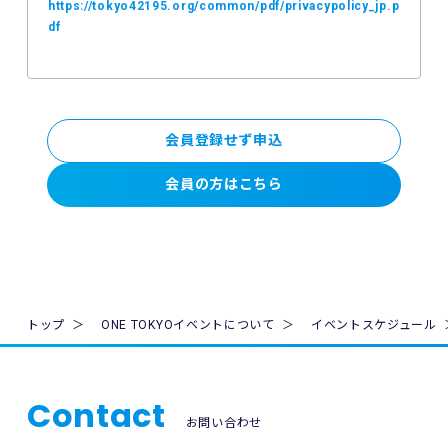
https://tokyo42195.org/common/pdf/privacypolicy_jp.p
トへのエントリーができなかったことについて、主催者は一
df
切の責任を負いません。
5. 公共交通機関の遅延、道路事情その他いかなる理由による
本イベントへの参加の遅刻又は不参加であっても、主催者は
一切責任を負わず、本イベントの参加料の返金等は一切行い
会員登録せず申込
ません。
会員の方はこちら
6. 本イベントの参加料についての領収証は発行いたしませ
ん。
7. 主催者は本イベントの参加者の疾病や紛失、その他の事故
に際し、主催者に故意又は重過失がある場合を除き、主催者
が加入する保険の給付額以上の損害を賠償する責任を負いま
せん。なお、本イベントの参加者は、自己の健康状態や体調
トップ
ONE TOKYOイベントについて
イベントスケジュール
に注意を払うものとします。
8. 本イベント中の映像・写真・記事・記録・参加者の氏名、
肖像、年齢、住所（国名、都道府県名または区市町村名）等
Contact
のテレビ・新聞・雑誌・SNS・インターネット等での掲載及
お問い合わせ
び利用の権利は主催者に属します。