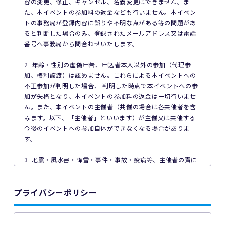
容の変更、修正、キャンセル、名義変更はできません。ま
た、本イベントの参加料の返金なども行いません。本イベン
トの事務局が登録内容に誤りや不明な点がある等の問題があ
ると判断した場合のみ、登録されたメールアドレス又は電話
番号へ事務局から問合わせいたします。
2. 年齢・性別の虚偽申告、申込者本人以外の参加（代理参
加、権利譲渡）は認めません。これらによる本イベントへの
不正参加が判明した場合、 判明した時点で本イベントへの参
加が失格となり、本イベントの参加料の返金は一切行いませ
ん。また、本イベントの主催者（共催の場合は各共催者を含
みます。以下、「主催者」といいます）が主催又は共催する
今後のイベントへの参加自体ができなくなる場合がありま
す。
3. 地震・風水害・降雪・事件・事故・疫病等、主催者の責に
よらない事由で本イベントが中止となった場合、主催者は本
イベントの参加料の返金を一切行いません。
プライバシーポリシー
4. ご利用の端末機、OS、ブラウザソフトによっては本イベン
トへのエントリーができない場合があります。ご利用の端末
の非対応、インターネット回線の不具合などにより本イベン