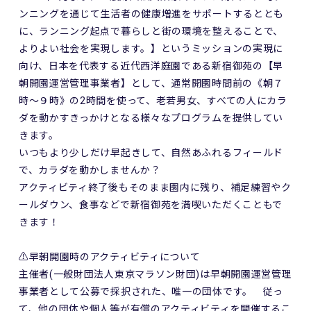
ンニングを通じて生活者の健康増進をサポートするととも
に、ランニング起点で暮らしと街の環境を整えることで、
よりよい社会を実現します。】というミッションの実現に
向け、日本を代表する近代西洋庭園である新宿御苑の【早
朝開園運営管理事業者】として、通常開園時間前の《朝７
時～９時》の2時間を使って、老若男女、すべての人にカラ
ダを動かすきっかけとなる様々なプログラムを提供してい
きます。
いつもより少しだけ早起きして、自然あふれるフィールド
で、カラダを動かしませんか？
アクティビティ終了後もそのまま園内に残り、補足練習やク
ールダウン、食事などで新宿御苑を満喫いただくこともで
きます！
⚠️早朝開園時のアクティビティについて
主催者(一般財団法人東京マラソン財団)は早朝開園運営管理
事業者として公募で採択された、唯一の団体です。 従っ
て、他の団体や個人等が有償のアクティビティを開催するこ