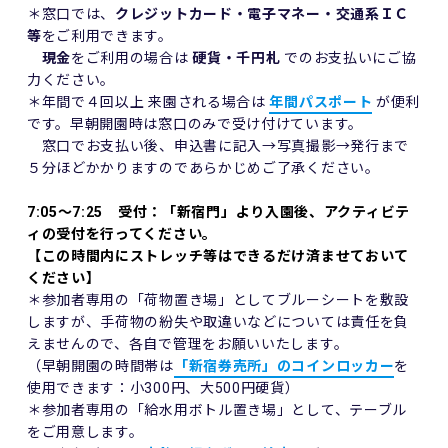
＊窓口では、
クレジットカード・電子マネー・交通系ＩＣ
等
をご利用できます。
現金
をご利用の場合は
硬貨・千円札
でのお支払いにご協
力ください。
＊年間で４回以上 来園される場合は
年間パスポート
が便利
です。早朝開園時は窓口のみで受け付けています。
窓口でお支払い後、申込書に記入→写真撮影→発行まで
５分ほどかかりますのであらかじめご了承ください。
7:05～7:25 受付：「新宿門」より入園後、アクティビテ
ィの受付を行ってください。
【この時間内にストレッチ等はできるだけ済ませておいて
ください】
＊参加者専用の「荷物置き場」としてブルーシートを敷設
しますが、手荷物の紛失や取違いなどについては責任を負
えませんので、各自で管理をお願いいたします。
（早朝開園の時間帯は
「新宿券売所」のコインロッカー
を
使用できます：小300円、大500円硬貨）
＊参加者専用の「給水用ボトル置き場」として、テーブル
をご用意します。