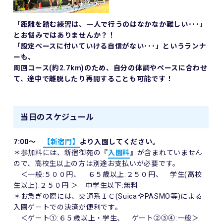
「距離を踏む練習は、一人で行うのはなかなか難しい･･･」
とお悩みではありませんか？！
「設定ペースに付いていける自信がない･･･」というランナ
ーも、
周回コース(約2.7km)のため、自分の体調やペースに合わせ
て、途中で離脱したり再開することも可能です！
当日のスケジュール
7:00～
【新宿門】
より入園してください。
＊参加料には、新宿御苑の『
入園料
』が含まれていません
ので、高校生以上の方は別途お支払いが必要です。
＜一般:５００円、 ６５歳以上:２５０円、 学生(高校
生以上):２５０円 ＞ 中学生以下:無料
＊お急ぎの際には、交通系ＩＣ(SuicaやPASMO等)による
入園ゲートでの決済が便利です。
＜ゲート①:６５歳以上・学生、 ゲート②③④:一般＞