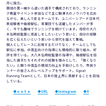
月に設立。
競技の第一線から退いた選手で構成されており、ランニン
グ教室やイベント参加などで主に駒澤大のノウハウを広め
ながら、楽しんで走るチームです。ユニバーシアード日本代
表経験者や箱根駅伝、実業団でも活躍したメンバーが多
く、今でも趣味でランニングを続けています。母校の大八
木弘明総監督に恩返しをしたいという思いと、自分の経験
を広く伝えたいという思いから世代を越えて集結。
個人としてレースに出場するだけでなく、チームとしても
駅伝に参加。中高生向けの指導にも積極的に取り組み、好
評を得ている。大八木弘明総監督の指導や、箱根駅伝を目
指した選手たちそれぞれの経験を強みとして、「強くなり
たい」と願う中高生の競技力向上を手助けしたり、市民ラ
ンナーの皆さんのレベルアップをサポート。Ggoat
Running Teamとして、日本の陸上界に貢献することを目指
している。
◆ｎｏｔｅ
◆URL
◆Instagram
◆X