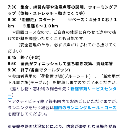
7:30 集合、練習内容や注意点等の説明、ウォーミングア
ップ（体操・ストレッチ・動きづくり等）
8:00 「距離走」スタート
※ペース：４分３０秒 / １
km ※距離８～１０km
＊周回コースなので、ご自身の体調に合わせて途中で抜
けて距離を調整いただくことも可能です。
（安全管理のため、必ずお声がけされてから抜けてく
ださい）
8:45 終了(予定)
8:50 全員がフィニッシュして落ち着き次第、質疑応答
9:00 終了(各自でクールダウン)
＊参加者専用の「荷物置き場(ブルーシート)」、「給水用ボ
トル置き場(テーブル)」を撤収しますのでご了承ください。
（落とし物・忘れ物の問合せ先：
新宿御苑サービスセンタ
ー
）
＊アクティビティ終了後も園内でお過ごしいただけますが、
ランニングを行う場合は
園内のランニングルール・コース
を厳守してください。
※天候や路面状況などにより、内容が変更となる場合があ