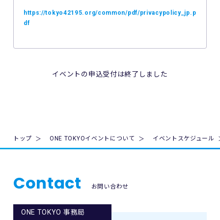
の非対応、インターネット回線の不具合などにより本イベン
https://tokyo42195.org/common/pdf/privacypolicy_jp.p
トへのエントリーができなかったことについて、主催者は一
df
切の責任を負いません。
5. 公共交通機関の遅延、道路事情その他いかなる理由による
本イベントへの参加の遅刻又は不参加であっても、主催者は
一切責任を負わず、本イベントの参加料の返金等は一切行い
イベントの申込受付は終了しました
ません。
6. 本イベントの参加料についての領収証は発行いたしませ
ん。
7. 主催者は本イベントの参加者の疾病や紛失、その他の事故
トップ
ONE TOKYOイベントについて
イベントスケジュール
に際し、主催者に故意又は重過失がある場合を除き、主催者
が加入する保険の給付額以上の損害を賠償する責任を負いま
せん。なお、本イベントの参加者は、自己の健康状態や体調
に注意を払うものとします。
Contact
お問い合わせ
8. 本イベント中の映像・写真・記事・記録・参加者の氏名、
肖像、年齢、住所（国名、都道府県名または区市町村名）等
ONE TOKYO 事務局
のテレビ・新聞・雑誌・SNS・インターネット等での掲載及