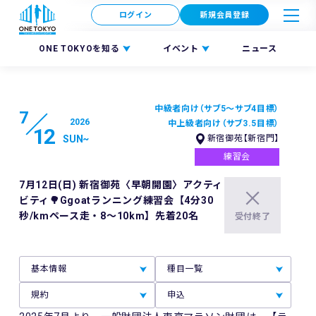
ログイン
新規会員登録
ONE TOKYOを知る
イベント
ニュース
中級者向け（サブ5〜サブ4目標）
7
2026
中上級者向け（サブ3.5目標）
12
SUN
~
新宿御苑【新宿門】
練習会
7月12日(日) 新宿御苑〈早朝開園〉アクティ
ビティ🌳Ggoatランニング練習会【4分30
秒/kmペース走・8～10km】先着20名
受付終了
基本情報
種目一覧
規約
申込