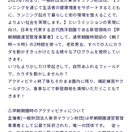
2025年7月より、一般財団法人東京マラソン財団は、【ラ
ンニングを通じて生活者の健康増進をサポートするととも
に、ランニング起点で暮らしと街の環境を整えることで、
よりよい社会を実現します。】というミッションの実現に
向け、日本を代表する近代西洋庭園である新宿御苑の【早
朝開園運営管理事業者】として、通常開園時間前の《朝７
時～９時》の2時間を使って、老若男女、すべての人にカラ
ダを動かすきっかけとなる様々なプログラムを提供してい
きます。
いつもより少しだけ早起きして、自然あふれるフィールド
で、カラダを動かしませんか？
アクティビティ終了後もそのまま園内に残り、補足練習やク
ールダウン、食事などで新宿御苑を満喫いただくこともで
きます！
⚠️早朝開園時のアクティビティについて
主催者(一般財団法人東京マラソン財団)は早朝開園運営管理
事業者として公募で採択された、唯一の団体です。 従っ