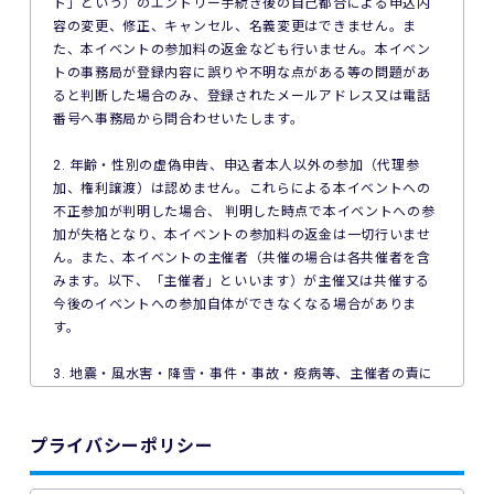
ト」という）のエントリー手続き後の自己都合による申込内
容の変更、修正、キャンセル、名義変更はできません。ま
た、本イベントの参加料の返金なども行いません。本イベン
トの事務局が登録内容に誤りや不明な点がある等の問題があ
ると判断した場合のみ、登録されたメールアドレス又は電話
番号へ事務局から問合わせいたします。
2. 年齢・性別の虚偽申告、申込者本人以外の参加（代理参
加、権利譲渡）は認めません。これらによる本イベントへの
不正参加が判明した場合、 判明した時点で本イベントへの参
加が失格となり、本イベントの参加料の返金は一切行いませ
ん。また、本イベントの主催者（共催の場合は各共催者を含
みます。以下、「主催者」といいます）が主催又は共催する
今後のイベントへの参加自体ができなくなる場合がありま
す。
3. 地震・風水害・降雪・事件・事故・疫病等、主催者の責に
よらない事由で本イベントが中止となった場合、主催者は本
イベントの参加料の返金を一切行いません。
プライバシーポリシー
4. ご利用の端末機、OS、ブラウザソフトによっては本イベン
トへのエントリーができない場合があります。ご利用の端末