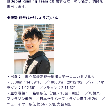
🟪
Ggoat Running Team
に所属する以下の３名が、講師を
担当します。
🪻伊勢 翔吾(いせしょうご)さん
・出身： 市立船橋高校→駒澤大学→コニカミノルタ
・5000m：14'09"10 ／10000m：29'12"92 ／ハーフマ
ラソン：1:02'38" ／マラソン：2:11'32"
・主な戦績： 箱根駅伝（7区・10区・8区） ／札幌ハー
フマラソン優勝 ／日本学生ハーフマラソン選手権 2位 ／
ニューイヤー駅伝 第66・67回大会 6区