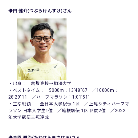
🪻円 健介(つぶらけんすけ)さん
・出身： 倉敷高校→駒澤大学
・ベストタイム： 5000m：13'48"67 ／10000m：
28'29"11 ／ハーフマラソン：1:01'51"
・主な戦績： 全日本大学駅伝 1区 ／上尾シティハーフマ
ラソン 日本人学生1位 ／箱根駅伝 1区 区間2位 ／2022
年大学駅伝三冠達成
🪻高原 雅治(たかはらまさはる)さん