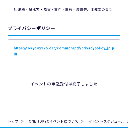
3. 地震・風水害・降雪・事件・事故・疫病等、主催者の責に
よらない事由で本イベントが中止となった場合、主催者は本
イベントの参加料の返金を一切行いません。
プライバシーポリシー
4. ご利用の端末機、OS、ブラウザソフトによっては本イベン
トへのエントリーができない場合があります。ご利用の端末
の非対応、インターネット回線の不具合などにより本イベン
https://tokyo42195.org/common/pdf/privacypolicy_jp.p
トへのエントリーができなかったことについて、主催者は一
df
切の責任を負いません。
5. 公共交通機関の遅延、道路事情その他いかなる理由による
本イベントへの参加の遅刻又は不参加であっても、主催者は
一切責任を負わず、本イベントの参加料の返金等は一切行い
イベントの申込受付は終了しました
ません。
6. 本イベントの参加料についての領収証は発行いたしませ
ん。
7. 主催者は本イベントの参加者の疾病や紛失、その他の事故
トップ
ONE TOKYOイベントについて
イベントスケジュール
に際し、主催者に故意又は重過失がある場合を除き、主催者