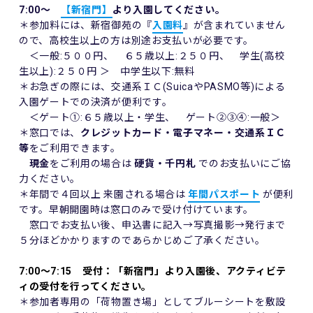
7:00～
【新宿門】
より入園してください。
＊参加料には、新宿御苑の『
入園料
』が含まれていません
ので、高校生以上の方は別途お支払いが必要です。
＜一般:５００円、 ６５歳以上:２５０円、 学生(高校
生以上):２５０円 ＞ 中学生以下:無料
＊お急ぎの際には、交通系ＩＣ(SuicaやPASMO等)による
入園ゲートでの決済が便利です。
＜ゲート①:６５歳以上・学生、 ゲート②③④:一般＞
＊窓口では、
クレジットカード・電子マネー・交通系ＩＣ
等
をご利用できます。
現金
をご利用の場合は
硬貨・千円札
でのお支払いにご協
力ください。
＊年間で４回以上 来園される場合は
年間パスポート
が便利
です。早朝開園時は窓口のみで受け付けています。
窓口でお支払い後、申込書に記入→写真撮影→発行まで
５分ほどかかりますのであらかじめご了承ください。
7:00～7:15 受付：「新宿門」より入園後、アクティビテ
ィの受付を行ってください。
＊参加者専用の「荷物置き場」としてブルーシートを敷設