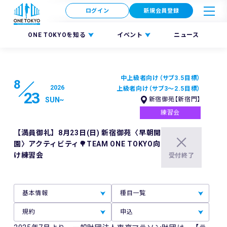
ログイン
新規会員登録
ONE TOKYOを知る
イベント
ニュース
中上級者向け（サブ3.5目標）
8
2026
上級者向け（サブ3～2.5目標）
23
SUN
~
新宿御苑【新宿門】
練習会
【満員御礼】8月23日(日) 新宿御苑〈早朝開
園〉アクティビティ🌳TEAM ONE TOKYO向
け練習会
受付終了
基本情報
種目一覧
規約
申込