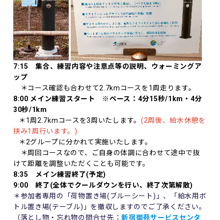
7:15 集合、練習内容や注意点等の説明、ウォーミングア
ップ
＊コース確認も合わせて2.7kmコースを1周走ります。
8:00 メイン練習スタート ※ペース：4分15秒/1km・4分
30秒/1km
＊1周2.7kmコースを3周いたします。
(2周後、給水休憩を
挟み1周行います。)
＊2グループに分かれて実施いたします。
＊周回コースなので、ご自身の体調に合わせて途中で抜
けて距離を調整いただくことも可能です。
8:35 メイン練習終了(予定)
9:00 終了(全体でクールダウンを行い、終了次第解散)
＊参加者専用の「荷物置き場(ブルーシート)」、「給水用ボ
トル置き場(テーブル)」を撤収しますのでご了承ください。
（落とし物・忘れ物の問合せ先：
新宿御苑サービスセンタ