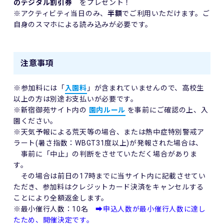
のデジタル割引券
をプレゼント！
※アクティビティ当日のみ、
半額
でご利用いただけます。ご
自身のスマホによる読み込みが必要です。
注意事項
※参加料には「
入園料
」が含まれていませんので、高校生
以上の方は別途お支払いが必要です。
※新宿御苑サイト内の
園内ルール
を事前にご確認の上、入
園ください。
※天気予報による荒天等の場合、または熱中症特別警戒ア
ラート(暑さ指数：WBGT31度以上)が発報された場合は、
事前に「中止」の判断をさせていただく場合がありま
す。
その場合は前日の17時まで
に当サイト内に記載させてい
ただき、参加料はクレジットカード決済をキャンセルする
ことにより全額返金します。
※最小催行人数：10名
➡申込人数が最小催行人数に達し
たため、開催決定です。