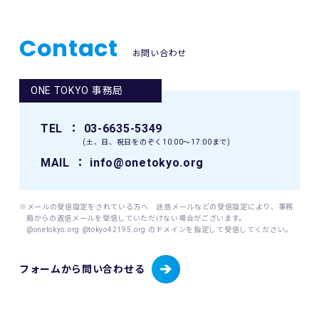
が加入する保険の給付額以上の損害を賠償する責任を負いま
せん。なお、本イベントの参加者は、自己の健康状態や体調
に注意を払うものとします。
Contact
お問い合わせ
8. 本イベント中の映像・写真・記事・記録・参加者の氏名、
肖像、年齢、住所（国名、都道府県名または区市町村名）等
ONE TOKYO 事務局
のテレビ・新聞・雑誌・SNS・インターネット等での掲載及
び利用の権利は主催者に属します。
TEL
： 03-6635-5349
9. 本イベントの参加者が未成年の場合、親権者等法定代理人
(土、日、祝日をのぞく10:00〜17:00まで)
の同意を得てください。
MAIL
： info@onetokyo.org
10. 本イベントは国内の関連するすべての法律を遵守し、実施
されるものとします。
※メールの受信設定をされている方へ 迷惑メールなどの受信設定により、事務
局からの返信メールを受信していただけない場合がございます。
11. 主催者は、必要と判断する場合いつでも本規約を変更で
@onetokyo.org @tokyo42195.org のドメインを指定して受信してください。
きるものとします。変更後の本規約は、ウェブサイト内の適
宜の場所に掲示（及び登録されたメールアドレスへの通知
フォームから問い合わせる
が）された時点からその効力を生じるものとみなされます。
12. 本イベントに関連して生ずる一切の紛争については、東
京地方裁判所を第一審の専属的合意管轄裁判所とします。