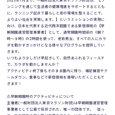
2025年7月より、一般財団法人東京マラソン財団は、【ラ
ンニングを通じて生活者の健康増進をサポートするととも
に、ランニング起点で暮らしと街の環境を整えることで、
よりよい社会を実現します。】というミッションの実現に
向け、日本を代表する近代西洋庭園である新宿御苑の【早
朝開園運営管理事業者】として、通常開園時間前の《朝７
時～９時》の2時間を使って、老若男女、すべての人にカラ
ダを動かすきっかけとなる様々なプログラムを提供してい
きます。
いつもより少しだけ早起きして、自然あふれるフィールド
で、カラダを動かしませんか？
アクティビティ終了後もそのまま園内に残り、補足練習やク
ールダウン、食事などで新宿御苑を満喫いただくこともで
きます！
⚠️早朝開園時のアクティビティについて
主催者(一般財団法人東京マラソン財団)は早朝開園運営管理
事業者として公募で採択された、唯一の団体です。 従っ