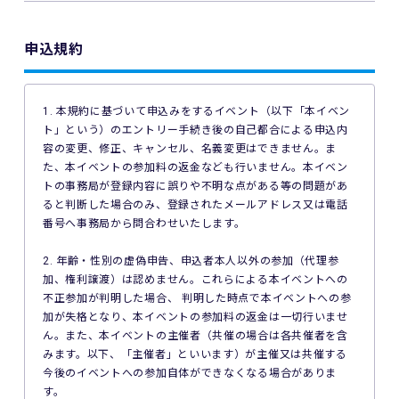
申込規約
1. 本規約に基づいて申込みをするイベント（以下「本イベン
ト」という）のエントリー手続き後の自己都合による申込内
容の変更、修正、キャンセル、名義変更はできません。ま
た、本イベントの参加料の返金なども行いません。本イベン
トの事務局が登録内容に誤りや不明な点がある等の問題があ
ると判断した場合のみ、登録されたメールアドレス又は電話
番号へ事務局から問合わせいたします。
2. 年齢・性別の虚偽申告、申込者本人以外の参加（代理参
加、権利譲渡）は認めません。これらによる本イベントへの
不正参加が判明した場合、 判明した時点で本イベントへの参
加が失格となり、本イベントの参加料の返金は一切行いませ
ん。また、本イベントの主催者（共催の場合は各共催者を含
みます。以下、「主催者」といいます）が主催又は共催する
今後のイベントへの参加自体ができなくなる場合がありま
す。