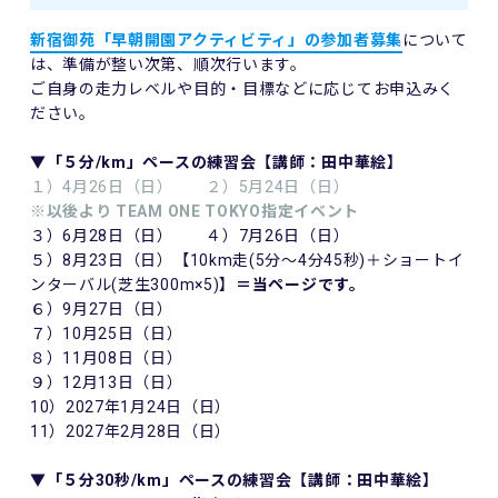
新宿御苑「早朝開園アクティビティ」の参加者募集
について
は、準備が整い次第、順次行います。
ご自身の走力レベルや目的・目標などに応じてお申込みく
ださい。
▼「５分/km」ペースの練習会【講師：田中華絵】
１）4月26日（日） ２）5月24日（日）
※以後より TEAM ONE TOKYO指定イベント
３）6月28日（日） ４）7月26日（日）
５）8月23日（日）【10km走(5分〜4分45秒)＋ショートイ
ンターバル(芝生300m×5)】
＝当ページです。
６）9月27日（日）
７）10月25日（日）
８）11月08日（日）
９）12月13日（日）
10）2027年1月24日（日）
11）2027年2月28日（日）
▼「５分30秒/km」ペースの練習会【講師：田中華絵】