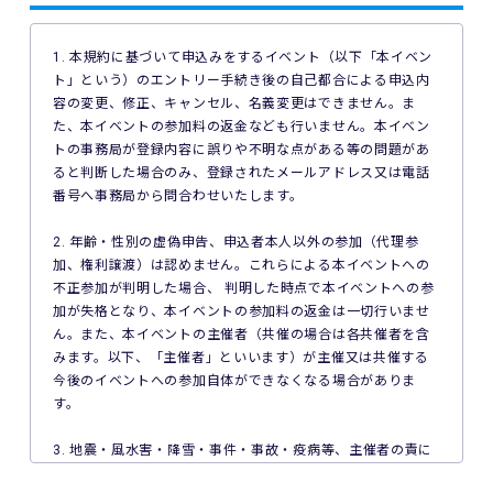
1. 本規約に基づいて申込みをするイベント（以下「本イベン
ト」という）のエントリー手続き後の自己都合による申込内
容の変更、修正、キャンセル、名義変更はできません。ま
た、本イベントの参加料の返金なども行いません。本イベン
トの事務局が登録内容に誤りや不明な点がある等の問題があ
ると判断した場合のみ、登録されたメールアドレス又は電話
番号へ事務局から問合わせいたします。
2. 年齢・性別の虚偽申告、申込者本人以外の参加（代理参
加、権利譲渡）は認めません。これらによる本イベントへの
不正参加が判明した場合、 判明した時点で本イベントへの参
加が失格となり、本イベントの参加料の返金は一切行いませ
ん。また、本イベントの主催者（共催の場合は各共催者を含
みます。以下、「主催者」といいます）が主催又は共催する
今後のイベントへの参加自体ができなくなる場合がありま
す。
3. 地震・風水害・降雪・事件・事故・疫病等、主催者の責に
よらない事由で本イベントが中止となった場合、主催者は本