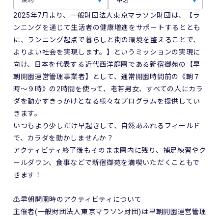
規約
申込
2025年7月より、一般財団法人東京マラソン財団は、【ラ
ンニングを通じて生活者の健康増進をサポートするととも
に、ランニング起点で暮らしと街の環境を整えることで、
よりよい社会を実現します。】というミッションの実現に
向け、日本を代表する近代西洋庭園である新宿御苑の【早
朝開園運営管理事業者】として、通常開園時間前の《朝７
時～９時》の2時間を使って、老若男女、すべての人にカラ
ダを動かすきっかけとなる様々なプログラムを提供してい
きます。
いつもより少しだけ早起きして、自然あふれるフィールド
で、カラダを動かしませんか？
アクティビティ終了後もそのまま園内に残り、補足練習やク
ールダウン、食事などで新宿御苑を満喫いただくこともで
きます！
⚠️早朝開園時のアクティビティについて
主催者(一般財団法人東京マラソン財団)は早朝開園運営管理