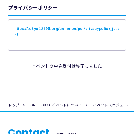
イベントの参加料の返金を一切行いません。
プライバシーポリシー
4. ご利用の端末機、OS、ブラウザソフトによっては本イベン
トへのエントリーができない場合があります。ご利用の端末
の非対応、インターネット回線の不具合などにより本イベン
https://tokyo42195.org/common/pdf/privacypolicy_jp.p
トへのエントリーができなかったことについて、主催者は一
df
切の責任を負いません。
5. 公共交通機関の遅延、道路事情その他いかなる理由による
本イベントへの参加の遅刻又は不参加であっても、主催者は
一切責任を負わず、本イベントの参加料の返金等は一切行い
イベントの申込受付は終了しました
ません。
6. 本イベントの参加料についての領収証は発行いたしませ
ん。
7. 主催者は本イベントの参加者の疾病や紛失、その他の事故
トップ
ONE TOKYOイベントについて
イベントスケジュール
に際し、主催者に故意又は重過失がある場合を除き、主催者
が加入する保険の給付額以上の損害を賠償する責任を負いま
せん。なお、本イベントの参加者は、自己の健康状態や体調
に注意を払うものとします。
Contact