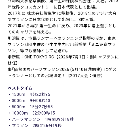
立命館大学を卒業後、第一生命保険株式会社 に入社。2013
年世界クロスカントリーに日本代表として出場。
2017年に 株式会社資生堂 に移籍後、2018年のアジア大会
でマラソンに日本代表として出場し、8位入賞。
2021年から再び 第一生命 に戻り、2023年に陸上選手とし
てのキャリアを終える。
引退後は、市民ランナーへのランニング指導のほか、東京
マラソン財団主催の小中学生向け出前授業「ミニ東京マラ
ソン」等でも講師として活躍中。
🔴所属：ONE TOKYO RC【2026年7月1日：副キャプテンに
就任】
🔴｢仙台国際ハーフマラソン2026 (5月10日㊐開催)｣にゲス
トランナーとしての出場決定！【2017大会：優勝】
ベストタイム
・1500m 4分22秒95
・3000m 9分08秒43
・5000m 15分27秒55
・10000m 32分00秒15
・ハーフマラソン 1時間09分18秒
・マラソン 2時間26分19秒