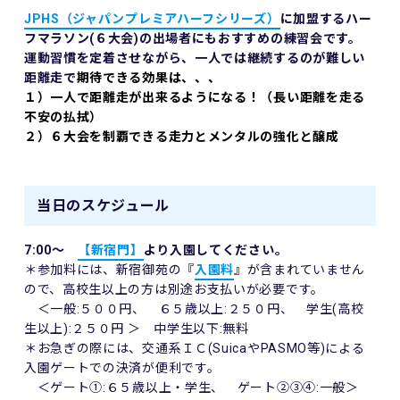
JPHS（ジャパンプレミアハーフシリーズ）
に加盟するハー
フマラソン(６大会)の出場者にもおすすめの練習会です。
運動習慣を定着させながら、一人では継続するのが難しい
距離走で
期待できる効果は、、、
１）一人で距離走が出来るようになる！（長い距離を走る
不安の払拭）
２）６大会を制覇できる走力とメンタルの強化と醸成
当日のスケジュール
7:00～
【新宿門】
より入園してください。
＊参加料には、新宿御苑の『
入園料
』が含まれていません
ので、高校生以上の方は別途お支払いが必要です。
＜一般:５００円、 ６５歳以上:２５０円、 学生(高校
生以上):２５０円 ＞ 中学生以下:無料
＊お急ぎの際には、交通系ＩＣ(SuicaやPASMO等)による
入園ゲートでの決済が便利です。
＜ゲート①:６５歳以上・学生、 ゲート②③④:一般＞