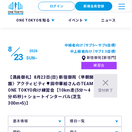
ログイン
新規会員登録
ONE TOKYOを知る
イベント
ニュース
中級者向け（サブ5〜サブ4目標）
8
2026
中上級者向け（サブ3.5目標）
23
SUN
~
新宿御苑【新宿門】
練習会
【満員御礼】8月23日(日) 新宿御苑〈早朝開
園〉アクティビティ🌳田中華絵さんのTEAM
ONE TOKYO向け練習会【10km走(5分〜4
受付終了
分45秒)＋ショートインターバル(芝生
300m×5)】
基本情報
種目一覧