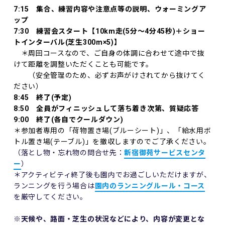
7:15 集合、練習内容や注意点等の説明、ウォーミングア
ップ
7:30 練習会スタート【10km走(5分〜4分45秒)＋ショー
トインターバル(
芝生300m×5)】
＊周回コースなので、ご自身の体調に合わせて途中で抜
けて距離を調整いただくことも可能です。
（安全管理のため、必ずお声がけされてから抜けてく
ださい）
8:45 終了(予定)
8:50 全員がフィニッシュして落ち着き次第、質疑応答
9:00 終了(各自でクールダウン)
＊参加者専用の「荷物置き場(ブルーシート)」、「給水用ボ
トル置き場(テーブル)」を撤収しますのでご了承ください。
（落とし物・忘れ物の問合せ先：
新宿御苑サービスセンタ
ー
）
＊アクティビティ終了後も園内でお過ごしいただけますが、
ランニングを行う場合は
園内のランニングルール・コース
を厳守してください。
※天候や、路面・芝生の状況などにより、内容が変更とな