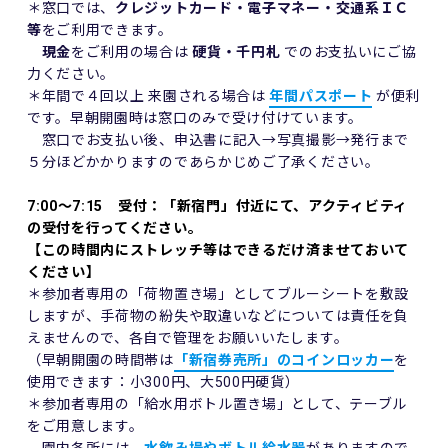
＊窓口では、
クレジットカード・電子マネー・交通系ＩＣ
等
をご利用できます。
現金
をご利用の場合は
硬貨・千円札
でのお支払いにご協
力ください。
＊年間で４回以上 来園される場合は
年間パスポート
が便利
です。早朝開園時は窓口のみで受け付けています。
窓口でお支払い後、申込書に記入→写真撮影→発行まで
５分ほどかかりますのであらかじめご了承ください。
7:00～7:15 受付：「新宿門」付近にて、アクティビティ
の受付を行ってください。
【この時間内にストレッチ等はできるだけ済ませておいて
ください】
＊参加者専用の「荷物置き場」としてブルーシートを敷設
しますが、手荷物の紛失や取違いなどについては責任を負
えませんので、各自で管理をお願いいたします。
（早朝開園の時間帯は
「新宿券売所」のコインロッカー
を
使用できます：小300円、大500円硬貨）
＊参加者専用の「給水用ボトル置き場」として、テーブル
をご用意します。
園内各所には、
水飲み場やボトル給水器
がありますので