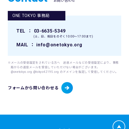
お問い合わせ
8. 本イベント中の映像・写真・記事・記録・参加者の氏名、
肖像、年齢、住所（国名、都道府県名または区市町村名）等
ONE TOKYO 事務局
のテレビ・新聞・雑誌・SNS・インターネット等での掲載及
び利用の権利は主催者に属します。
TEL
： 03-6635-5349
9. 本イベントの参加者が未成年の場合、親権者等法定代理人
(土、日、祝日をのぞく10:00〜17:00まで)
の同意を得てください。
MAIL
： info@onetokyo.org
10. 本イベントは国内の関連するすべての法律を遵守し、実施
されるものとします。
※メールの受信設定をされている方へ 迷惑メールなどの受信設定により、事務
局からの返信メールを受信していただけない場合がございます。
11. 主催者は、必要と判断する場合いつでも本規約を変更で
@onetokyo.org @tokyo42195.org のドメインを指定して受信してください。
きるものとします。変更後の本規約は、ウェブサイト内の適
宜の場所に掲示（及び登録されたメールアドレスへの通知
フォームから問い合わせる
が）された時点からその効力を生じるものとみなされます。
12. 本イベントに関連して生ずる一切の紛争については、東
京地方裁判所を第一審の専属的合意管轄裁判所とします。