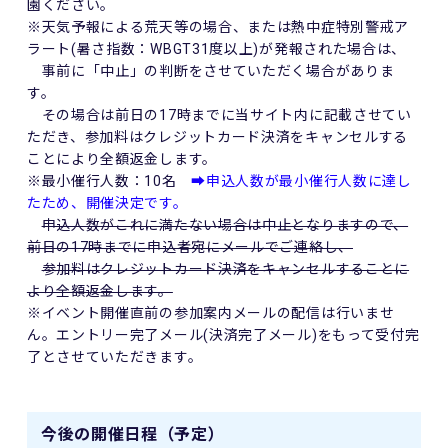
園ください。
※天気予報による荒天等の場合、または熱中症特別警戒ア
ラート(暑さ指数：WBGT31度以上)が発報された場合は、
事前に「中止」の判断をさせていただく場合がありま
す。
その場合は前日の17時までに当サイト内に記載させてい
ただき、参加料はクレジットカード決済をキャンセルする
ことにより全額返金します。
※最小催行人数：10名
➡申込人数が最小催行人数に達し
たため、開催決定です。
申込人数がこれに満たない場合は中止となりますので、
前日の17時までに申込者宛にメールでご連絡し、
参加料はクレジットカード決済をキャンセルすることに
より全額返金します。
※イベント開催直前の参加案内メールの配信は行いませ
ん。エントリー完了メール(決済完了メール)をもって受付完
了とさせていただきます。
今後の開催日程（予定）