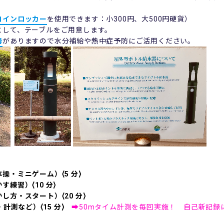
コインロッカー
を使用できます：小300円、大500円硬貨）
として、テーブルをご用意します。
器
がありますので水分補給や熱中症予防にご活用ください。
・ミニゲーム）⟨5 分⟩
練習）⟨10 分⟩
⽅・スタート）⟨20 分⟩
計測など）⟨15 分⟩
➡50mタイム計測を毎回実施！ 自己新記録