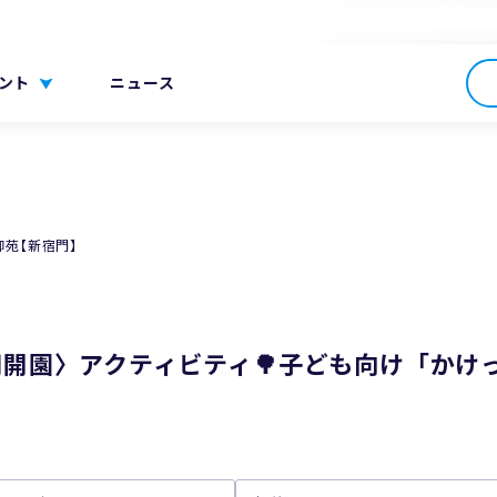
ント
ニュース
御苑【新宿門】
早朝開園〉アクティビティ🌳子ども向け「か