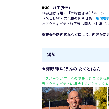
8:30
終了(予定)
＊参加者専用の「荷物置き場(ブルーシー
（落とし物・忘れ物の問合せ先：
新宿御
＊アクティビティ終了後も園内でお過ご
※天候や路面状況などにより、内容が変
講師
🍀海野 琢斗(うんの たくと)さん
「スポーツが苦手なので楽しむことを体
当アクティビティに期待することや、気