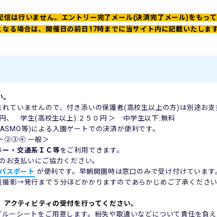
配信は行いません。エントリー完了メール(決済完了メール)をもっ
となる場合は、開催日の前日17時までに当サイト内に記載いたしま
い。
まれていませんので、付き添いの保護者(高校生以上の方)は別途お支
、 学生(高校生以上):２５０円 ＞ 中学生以下:無料
やPASMO等)による入園ゲートでの決済が便利です。
②③④:一般＞
ネー・交通系ＩＣ等
をご利用できます。
のお支払いにご協力ください。
パスポート
が便利です。早朝開園時は窓口のみで受け付けています
撮影→発行まで５分ほどかかりますのであらかじめご了承くださ
にて、アクティビティの受付を行ってください。
ブルーシートをご用意します。紛失や取違いなどについて責任を負え