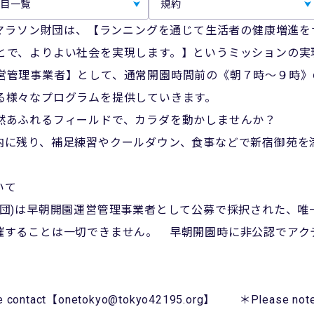
目一覧
規約
京マラソン財団は、【ランニングを通じて生活者の健康増進
とで、よりよい社会を実現します。】というミッションの実
営管理事業者】として、通常開園時間前の《朝７時～９時》
る様々なプログラムを提供していきます。
然あふれるフィールドで、カラダを動かしませんか？
内に残り、補足練習やクールダウン、食事などで新宿御苑を
いて
財団)は早朝開園運営管理事業者として公募で採択された、唯
催することは一切できません。 早朝開園時に非公認でアク
ease contact【onetokyo@tokyo42195.org】 ＊Please note t