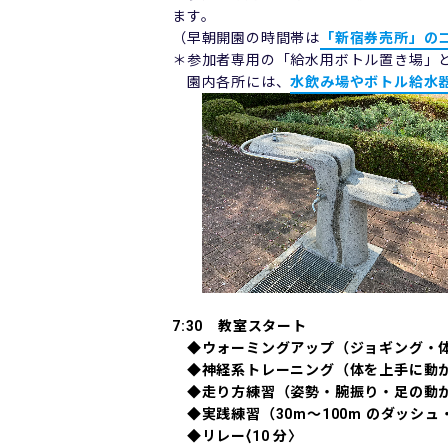
ます。
（早朝開園の時間帯は
「新宿券売所」の
＊参加者専用の「給水用ボトル置き場」
園内各所には、
水飲み場やボトル給水
7:30 教室スタート
◆ウォーミングアップ（ジョギング・体操
◆神経系トレーニング（体を上⼿に動かす
◆⾛り⽅練習（姿勢・腕振り・⾜の動かし
◆実践練習（30m〜100m のダッシュ・
◆リレー⟨10 分〉