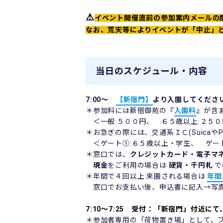
⚠️
イベント開催直前の参加案内メールの
なお、荒天等によりイベントが「中止」
当日のスケジュール・内容
7:00～
【新宿門】
より入園してくださ
＊参加料には新宿御苑の『
入園料
』が含
＜一般:５００円、 ６５歳以上:２５０円
＊お急ぎの際には、交通系ＩＣ(Suica
＜ゲート①:６５歳以上・学生、 ゲート
＊窓口では、
クレジットカード・電子マ
現金
をご利用の場合は
硬貨・千円札
で
＊年間で４回以上 来園される場合は
年間
窓口でお支払い後、申込書に記入→写真
7:10～7:25 受付：「新宿門」付近
＊参加者専用の「荷物置き場」として、