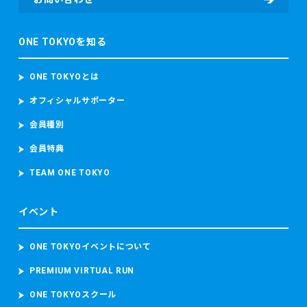
東京マラソン等に参加する前に、東京マラソン参加前の体
調、ワクチンの接種履歴の有無及びPCR検査その他の感染症
ONE TOKYOを知る
検査の結果を取得することがあります。 東京マラソン等に参
加する場合、上記のデータのほか、顔写真、カメラ映像、本
大会記録並び本大会中の中途記録及び推定走行位置情報を含
ONE TOKYOとは
むデータを取得し、取り扱います。 当財団は、ランナーが参
加者本人であることを確認するため参加者の顔写真を撮影
オフィシャルサポーター
し、本大会中におけるコースの安全管理のために監視カメラ
会員種別
映像（参加者の容貌が写り込むことがあります。）を撮影
し、これらを取り扱います。
会員特典
東京マラソン等に参加する場合、上記のデータのほか、顔写
真、カメラ映像、本大会記録並び本大会中の中途記録及び推
TEAM ONE TOKYO
定走行位置情報を含むデータを取得し、取り扱います。
当財団は、ランナーが参加者本人であることを確認するため
イベント
参加者の顔写真を撮影し、本大会中におけるコースの安全管
理のために監視カメラ映像（参加者の容貌が写り込むことが
あります。）を撮影し、これらを取り扱います。
ONE TOKYOイベントについて
PREMIUM VIRTUAL RUN
・救護又は病院への搬送が必要となった場合
東京マラソン等大会時の宿泊先の名前及び電話番号、現在治
ONE TOKYOスクール
療中の病気、現在服用中の薬、アレルギー、傷病名、症状、