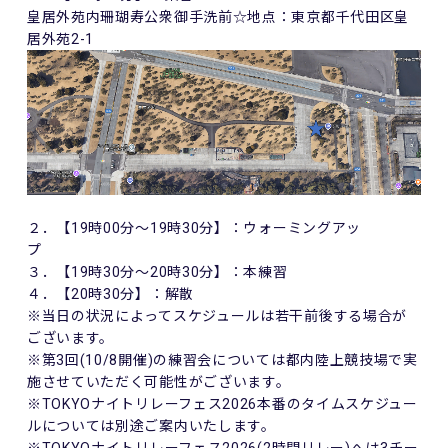
皇居外苑内珊瑚寿公衆御手洗前☆地点：東京都千代田区皇
居外苑2-1
２．【19時00分～19時30分】：ウォーミングアッ
３．【19時30分～20時30分】：本練習
４．【20時30分】：解散
※当日の状況によってスケジュールは若干前後する場合が
ございます。
※第3回(10/8開催)の練習会については都内陸上競技場で実
施させていただく可能性がございます。
※TOKYOナイトリレーフェス2026本番のタイムスケジュー
ルについては別途ご案内いたします。
※TOKYOナイトリレーフェス2026(2時間リレー)へは3チー