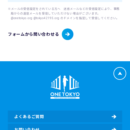
前に明示し、明示した利用目的を達成するために必要な範囲
内でこれを行います。
※メールの受信設定をされている方へ 迷惑メールなどの受信設定により、事務
局からの返信メールを受信していただけない場合がございます。
@onetokyo.org @tokyo42195.org のドメインを指定して受信してください。
(1) 取り扱う個人情報
当財団は、以下に掲げる個人情報を取り扱います。
・東京マラソン等にご応募いただく場合
フォームから問い合わせる
・東京マラソン等を通じて寄付をしていただく場合
応募者が東京マラソン等にエントリーする場合、当財団は応
募者から提供いただいた応募者情報（応募者の氏名、性別、
生年月日、年齢、住所、電話番号、携帯電話番号、電子メー
ルアドレス、国籍、パスポート番号（海外エントリーの場
合）並びに緊急連絡先の氏名、電話番号及び応募者との関
係、日本陸上競技連盟（JAAF）への登録の有無、JAAF ID
等）、応募者のレース種目情報（応募者の障害（視覚障害、
知的障害、車いす）の有無、臓器移植の有無、伴走者の有
無）（該当する場合）、寄付者情報（所属先、住所、電話番
号、部署名、役職、担当者氏名、担当者電子メールアドレ
ス、担当者電話番号等）及び寄付情報（寄付先団体名、寄付
金額、寄付に関するアンケート回答等）を含む個人情報を取
よくあるご質問
得し、取り扱います。
・東京マラソン等にご参加いただく場合
お問い合わせ