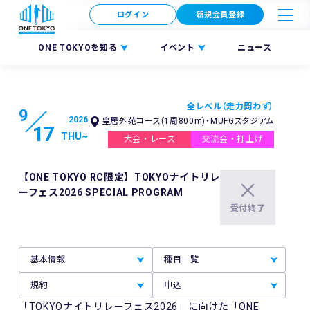
ログイン
新規会員登録
ONE TOKYOを知る
イベント
ニュース
全レベル（走力問わず）
9
2026
皇居外苑コース(1周800m)・MUFGスタジアム
17
THU
~
大会・レース
交流会・打上げ
【ONE TOKYO RC限定】TOKYOナイトリレ
ーフェス2026 SPECIAL PROGRAM
受付終了
基本情報
種目一覧
規約
申込
「TOKYOナイトリレーフェス2026」に向けた「ONE