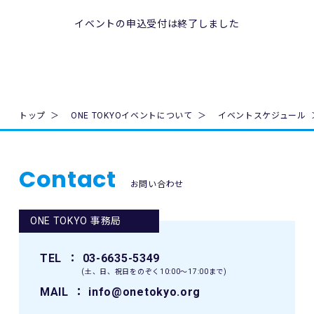
肖像、年齢、住所（国名、都道府県名または区市町村名）等
のテレビ・新聞・雑誌・SNS・インターネット等での掲載及
1. 法令、国が定める指針その他の規範の遵守について
イベントの申込受付は終了しました
び利用の権利は主催者に属します。
当財団は、個人情報の取得、利用及び提供を必要とする場合
には、個人情報の保護に関する法律（平成15年法律第57号。
9. 本イベントの参加者が未成年の場合、親権者等法定代理人
以下「個人情報保護法」といいます。）その他の関連法令並
の同意を得てください。
びに法令及び規則に基づく義務に準拠した一般財団法人東京
マラソン財団個人情報の保護に関する規程（以下「当財団規
10. 本イベントは国内の関連するすべての法律を遵守し、実施
程」といいます。）を遵守し、厳正な管理のもとで行いま
トップ
ONE TOKYOイベントについて
イベントスケジュール
されるものとします。
す。
11. 主催者は、必要と判断する場合いつでも本規約を変更で
2. 個人情報の取得、利用及び提供について
きるものとします。変更後の本規約は、ウェブサイト内の適
Contact
当財団は、個人情報の取得、利用及び提供を必要とする場合
宜の場所に掲示（及び登録されたメールアドレスへの通知
お問い合わせ
には、日本工業規格「個人情報保護マネジメントシステム 要
が）された時点からその効力を生じるものとみなされます。
求事項」(JIS Q 15001:2006)に準拠した当財団の個人情報保
護マネジメントシステムを遵守し、厳正な管理のもとで行い
ONE TOKYO 事務局
12. 本イベントに関連して生ずる一切の紛争については、東
ます。
京地方裁判所を第一審の専属的合意管轄裁判所とします。
当財団が個人情報を取得するにあたっては、ご本人の意思に
TEL
： 03-6635-5349
よる（ご本人が未成年者（18歳未満）の場合はその親権者の
(土、日、祝日をのぞく10:00〜17:00まで)
同意を得た）情報の提供(登録、申込等)によることを原則と
します。
MAIL
： info@onetokyo.org
当財団が個人情報を取扱うにあたっては、その利用目的を事