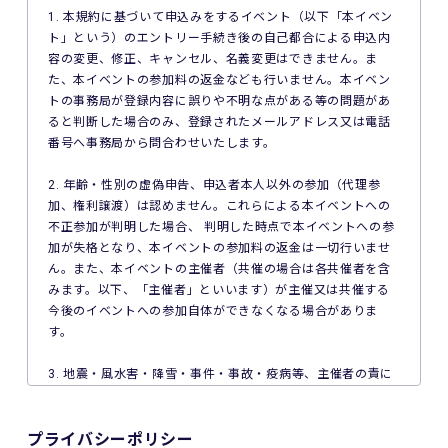
1. 本規約に基づいて申込みをするイベント（以下「本イベン
ト」という）のエントリー手続き後の自己都合による申込内
容の変更、修正、キャンセル、名義変更はできません。ま
た、本イベントの参加料の返金なども行いません。本イベン
トの事務局が登録内容に誤りや不明な点がある等の問題があ
ると判断した場合のみ、登録されたメールアドレス又は電話
番号へ事務局から問合わせいたします。
2. 年齢・性別の虚偽申告、申込者本人以外の参加（代理参
加、権利譲渡）は認めません。これらによる本イベントへの
不正参加が判明した場合、 判明した時点で本イベントへの参
加が失格となり、本イベントの参加料の返金は一切行いませ
ん。また、本イベントの主催者（共催の場合は各共催者を含
みます。以下、「主催者」といいます）が主催又は共催する
今後のイベントへの参加自体ができなくなる場合がありま
す。
3. 地震・風水害・降雪・事件・事故・疫病等、主催者の責に
よらない事由で本イベントが中止となった場合、主催者は本
イベントの参加料の返金を一切行いません。
プライバシーポリシー