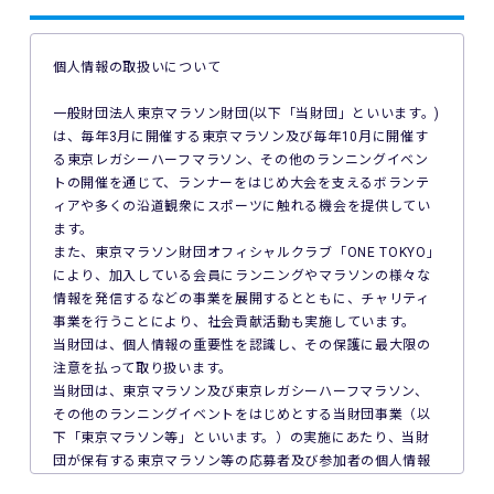
4. ご利用の端末機、OS、ブラウザソフトによっては本イベン
トへのエントリーができない場合があります。ご利用の端末
の非対応、インターネット回線の不具合などにより本イベン
個人情報の取扱いについて
トへのエントリーができなかったことについて、主催者は一
切の責任を負いません。
一般財団法人東京マラソン財団(以下「当財団」といいます。)
は、毎年3月に開催する東京マラソン及び毎年10月に開催す
5. 公共交通機関の遅延、道路事情その他いかなる理由による
る東京レガシーハーフマラソン、その他のランニングイベン
本イベントへの参加の遅刻又は不参加であっても、主催者は
トの開催を通じて、ランナーをはじめ大会を支えるボランテ
一切責任を負わず、本イベントの参加料の返金等は一切行い
ィアや多くの沿道観衆にスポーツに触れる機会を提供してい
ません。
ます。
また、東京マラソン財団オフィシャルクラブ「ONE TOKYO」
6. 本イベントの参加料についての領収証は発行いたしませ
により、加入している会員にランニングやマラソンの様々な
ん。
情報を発信するなどの事業を展開するとともに、チャリティ
事業を行うことにより、社会貢献活動も実施しています。
7. 主催者は本イベントの参加者の疾病や紛失、その他の事故
当財団は、個人情報の重要性を認識し、その保護に最大限の
に際し、主催者に故意又は重過失がある場合を除き、主催者
注意を払って取り扱います。
が加入する保険の給付額以上の損害を賠償する責任を負いま
当財団は、東京マラソン及び東京レガシーハーフマラソン、
せん。なお、本イベントの参加者は、自己の健康状態や体調
その他のランニングイベントをはじめとする当財団事業（以
に注意を払うものとします。
下「東京マラソン等」といいます。）の実施にあたり、当財
団が保有する東京マラソン等の応募者及び参加者の個人情報
8. 本イベント中の映像・写真・記事・記録・参加者の氏名、
の保護について次のとおり取り組んでいます。