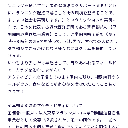
ンニングを通じて生活者の健康増進をサポートするととも
に、ランニング起点で暮らしと街の環境を整えることで、
よりよい社会を実現します。】というミッションの実現に
向け、日本を代表する近代西洋庭園である新宿御苑の【早
朝開園運営管理事業者】として、通常開園時間前の《朝７
時～９時》の2時間を使って、老若男女、すべての人にカラ
ダを動かすきっかけとなる様々なプログラムを提供してい
きます。
いつもより少しだけ早起きして、自然あふれるフィールド
で、カラダを動かしませんか？
アクティビティ終了後もそのまま園内に残り、補足練習やク
ールダウン、食事などで新宿御苑を満喫いただくこともで
きます！
⚠️早朝開園時のアクティビティについて
主催者(一般財団法人東京マラソン財団)は早朝開園運営管理
事業者として公募で採択された、唯一の団体です。 従っ
て、他の団体や個人等が有償のアクティビティを開催するこ