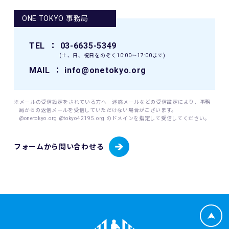
肖像、年齢、住所（国名、都道府県名または区市町村名）等
ONE TOKYO 事務局
のテレビ・新聞・雑誌・SNS・インターネット等での掲載及
び利用の権利は主催者に属します。
TEL
： 03-6635-5349
9. 本イベントの参加者が未成年の場合、親権者等法定代理人
(土、日、祝日をのぞく10:00〜17:00まで)
の同意を得てください。
MAIL
： info@onetokyo.org
10. 本イベントは国内の関連するすべての法律を遵守し、実施
されるものとします。
※メールの受信設定をされている方へ 迷惑メールなどの受信設定により、事務
局からの返信メールを受信していただけない場合がございます。
11. 主催者は、必要と判断する場合いつでも本規約を変更で
@onetokyo.org @tokyo42195.org のドメインを指定して受信してください。
きるものとします。変更後の本規約は、ウェブサイト内の適
宜の場所に掲示（及び登録されたメールアドレスへの通知
フォームから問い合わせる
が）された時点からその効力を生じるものとみなされます。
12. 本イベントに関連して生ずる一切の紛争については、東
京地方裁判所を第一審の専属的合意管轄裁判所とします。