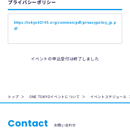
プライバシーポリシー
4. ご利用の端末機、OS、ブラウザソフトによっては本イベン
トへのエントリーができない場合があります。ご利用の端末
の非対応、インターネット回線の不具合などにより本イベン
https://tokyo42195.org/common/pdf/privacypolicy_jp.p
トへのエントリーができなかったことについて、主催者は一
df
切の責任を負いません。
5. 公共交通機関の遅延、道路事情その他いかなる理由による
本イベントへの参加の遅刻又は不参加であっても、主催者は
一切責任を負わず、本イベントの参加料の返金等は一切行い
イベントの申込受付は終了しました
ません。
6. 本イベントの参加料についての領収証は発行いたしませ
ん。
7. 主催者は本イベントの参加者の疾病や紛失、その他の事故
トップ
ONE TOKYOイベントについて
イベントスケジュール
に際し、主催者に故意又は重過失がある場合を除き、主催者
が加入する保険の給付額以上の損害を賠償する責任を負いま
せん。なお、本イベントの参加者は、自己の健康状態や体調
に注意を払うものとします。
Contact
お問い合わせ
8. 本イベント中の映像・写真・記事・記録・参加者の氏名、