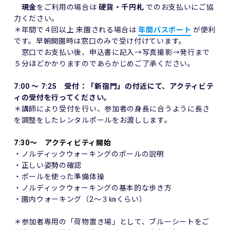
現金
をご利用の場合は
硬貨・千円札
でのお支払いにご協
力ください。
＊年間で４回以上 来園される場合は
年間パスポート
が便利
です。早朝開園時は窓口のみで受け付けています。
窓口でお支払い後、申込書に記入→写真撮影→発行まで
５分ほどかかりますのであらかじめご了承ください。
7:00 ～ 7:25 受付：「新宿門」の付近にて、アクティビテ
ィの受付を行ってください。
＊講師により受付を行い、参加者の身長に合うように長さ
を調整をしたレンタルポールをお渡しします。
7:30～ アクティビティ開始
・ノルディックウォーキングのポールの説明
・正しい姿勢の確認
・ポールを使った準備体操
・ノルディックウォーキングの基本的な歩き方
・園内ウォーキング（2～３㎞くらい）
＊参加者専用の「荷物置き場」として、ブルーシートをご