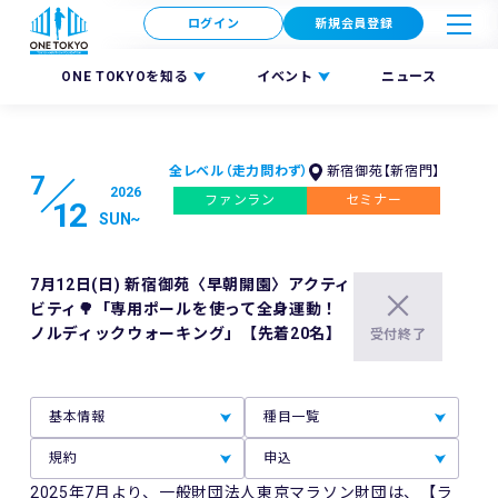
ログイン
新規会員登録
ONE TOKYOを知る
イベント
ニュース
全レベル（走力問わず）
新宿御苑【新宿門】
7
2026
ファンラン
セミナー
12
SUN
~
7月12日(日) 新宿御苑〈早朝開園〉アクティ
ビティ🌳「専用ポールを使って全身運動！
ノルディックウォーキング」【先着20名】
受付終了
基本情報
種目一覧
規約
申込
2025年7月より、一般財団法人東京マラソン財団は、【ラ