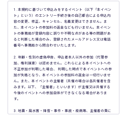
1. 本規約に基づいて申込みをするイベント（以下「本イベン
ト」という）のエントリー手続き後の自己都合による申込内
容の変更、修正、キャンセル、名義変更はできません。ま
た、本イベントの参加料の返金なども行いません。本イベン
トの事務局が登録内容に誤りや不明な点がある等の問題があ
ると判断した場合のみ、登録されたメールアドレス又は電話
番号へ事務局から問合わせいたします。
2. 年齢・性別の虚偽申告、申込者本人以外の参加（代理参
加、権利譲渡）は認めません。これらによる本イベントへの
不正参加が判明した場合、 判明した時点で本イベントへの参
加が失格となり、本イベントの参加料の返金は一切行いませ
ん。また、本イベントの主催者（共催の場合は各共催者を含
みます。以下、「主催者」といいます）が主催又は共催する
今後のイベントへの参加自体ができなくなる場合がありま
す。
3. 地震・風水害・降雪・事件・事故・疫病等、主催者の責に
よらない事由で本イベントが中止となった場合、主催者は本
イベントの参加料の返金を一切行いません。