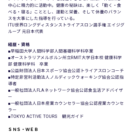
中心に精力的に活動中。健康の秘訣は、楽しく「動く・食
べる・寝る」こととし、運動と栄養、そして休養のバラン
スを大事にした指導を行っている。
ITU世界ロングディスタンストライアスロン選手権 エイジグ
ループ 元日本代表
経歴・資格
■早稲田大学人間科学部人間基礎科学科卒業
■オーストラリアメルボルン州立RMIT大学日本校 健康科学
部 健康科学科 卒業
■公益財団法人日本スポーツ協会公認トライアスロンコーチ
■特定非営利活動法人ノルディックウォーキング協会公認指
導者
■一般社団法人FLAネットワーク協会公認食生活アドバイザ
ー
■一般社団法人日本産業カウンセラー協会公認産業カウンセ
ラー
■TOKYO ACTIVE TOURS 観光ガイド
ＳＮＳ・ＷＥＢ