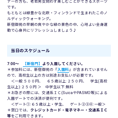
ナーの方も、老若男女問わず楽しむことができるスポーツ
です。
もともとは緑豊かな北欧・フィンランドで生まれたこのノ
ルディックウォーキング。
新宿御苑の早朝の爽やかな緑の景色の中、心地よい全身運
動で心身共にリフレッシュしましょう♪
当日のスケジュール
7:00～
【新宿門】
より入園してください。
＊参加料には、新宿御苑の『
入園料
』が含まれていません
ので、高校生以上の方は別途お支払いが必要です。
＜一般:５００円、 ６５歳以上:２５０円、 学生(高校
生以上):２５０円 ＞ 中学生以下:無料
＊お急ぎの際には、交通系ＩＣ(SuicaやPASMO等)による
入園ゲートでの決済が便利です。
＜ゲート①:６５歳以上・学生、 ゲート②③④:一般＞
＊窓口では、
クレジットカード・電子マネー・交通系ＩＣ
等
をご利用できます。