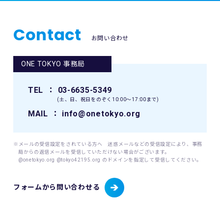
宜の場所に掲示（及び登録されたメールアドレスへの通知
には、日本工業規格「個人情報保護マネジメントシステム 要
が）された時点からその効力を生じるものとみなされます。
求事項」(JIS Q 15001:2006)に準拠した当財団の個人情報保
Contact
護マネジメントシステムを遵守し、厳正な管理のもとで行い
12. 本イベントに関連して生ずる一切の紛争については、東
お問い合わせ
ます。
京地方裁判所を第一審の専属的合意管轄裁判所とします。
当財団が個人情報を取得するにあたっては、ご本人の意思に
よる（ご本人が未成年者（18歳未満）の場合はその親権者の
ONE TOKYO 事務局
同意を得た）情報の提供(登録、申込等)によることを原則と
します。
TEL
： 03-6635-5349
当財団が個人情報を取扱うにあたっては、その利用目的を事
(土、日、祝日をのぞく10:00〜17:00まで)
前に明示し、明示した利用目的を達成するために必要な範囲
内でこれを行います。
MAIL
： info@onetokyo.org
(1) 取り扱う個人情報
当財団は、以下に掲げる個人情報を取り扱います。
※メールの受信設定をされている方へ 迷惑メールなどの受信設定により、事務
・東京マラソン等にご応募いただく場合
局からの返信メールを受信していただけない場合がございます。
@onetokyo.org @tokyo42195.org のドメインを指定して受信してください。
・東京マラソン等を通じて寄付をしていただく場合
応募者が東京マラソン等にエントリーする場合、当財団は応
募者から提供いただいた応募者情報（応募者の氏名、性別、
フォームから問い合わせる
生年月日、年齢、住所、電話番号、携帯電話番号、電子メー
ルアドレス、国籍、パスポート番号（海外エントリーの場
合）並びに緊急連絡先の氏名、電話番号及び応募者との関