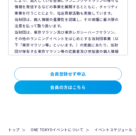
により、加入している会員にランニングやマラソンの様々な
ん。
情報を発信するなどの事業を展開するとともに、チャリティ
事業を行うことにより、社会貢献活動も実施しています。
7. 主催者は本イベントの参加者の疾病や紛失、その他の事故
当財団は、個人情報の重要性を認識し、その保護に最大限の
に際し、主催者に故意又は重過失がある場合を除き、主催者
注意を払って取り扱います。
が加入する保険の給付額以上の損害を賠償する責任を負いま
当財団は、東京マラソン及び東京レガシーハーフマラソン、
せん。なお、本イベントの参加者は、自己の健康状態や体調
その他のランニングイベントをはじめとする当財団事業（以
に注意を払うものとします。
下「東京マラソン等」といいます。）の実施にあたり、当財
団が保有する東京マラソン等の応募者及び参加者の個人情報
8. 本イベント中の映像・写真・記事・記録・参加者の氏名、
の保護について次のとおり取り組んでいます。
肖像、年齢、住所（国名、都道府県名または区市町村名）等
のテレビ・新聞・雑誌・SNS・インターネット等での掲載及
1. 法令、国が定める指針その他の規範の遵守について
会員登録せず申込
び利用の権利は主催者に属します。
当財団は、個人情報の取得、利用及び提供を必要とする場合
には、個人情報の保護に関する法律（平成15年法律第57号。
会員の方はこちら
9. 本イベントの参加者が未成年の場合、親権者等法定代理人
以下「個人情報保護法」といいます。）その他の関連法令並
の同意を得てください。
びに法令及び規則に基づく義務に準拠した一般財団法人東京
マラソン財団個人情報の保護に関する規程（以下「当財団規
10. 本イベントは国内の関連するすべての法律を遵守し、実施
程」といいます。）を遵守し、厳正な管理のもとで行いま
されるものとします。
す。
11. 主催者は、必要と判断する場合いつでも本規約を変更で
2. 個人情報の取得、利用及び提供について
トップ
ONE TOKYOイベントについて
イベントスケジュール
きるものとします。変更後の本規約は、ウェブサイト内の適
当財団は、個人情報の取得、利用及び提供を必要とする場合