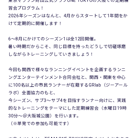
東京マラソン財団公式クラブONE TOKYOの大阪での定期練
習会プログラム！
2026年シーズンはなんと、4月からスタートして1年間をか
けて定期的に開催します！
6～8月にかけてのシーズン1は全12回開催。
暑い時期だからこそ、同じ目標を持ったどうしで切磋琢磨
しながらトレーニングしていきましょう！
今回も関西で様々なランニングイベントを企画するランニ
ングエンターテインメント合同会社と、関西・関東を中心
に100名以上の市民ランナーが在籍するGRlab（ジーアール
ラボ）全面協力のもと、
今シーズン、サブ3～サブ4を目指すランナー向けに、実践
的なトレーニングをテーマにした定期練習会（水曜日19時
30分～＠大阪城公園）を行います。
（※単発での参加も可能です）