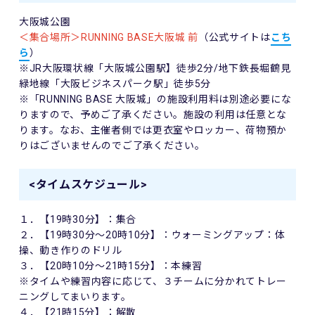
大阪城公園
＜集合場所＞
RUNNING BASE
大阪城 前
（公式サイトは
こち
ら
）
※
JR
大阪環状線「大阪城公園駅】徒歩
2
分
/
地下鉄長堀鶴見
緑地線「大阪ビジネスパーク駅」徒歩
5
分
※「
RUNNING BASE
大阪城」の施設利用料は別途必要にな
りますので、予めご了承ください。施設の利用は任意とな
ります。なお、主催者側では更衣室やロッカー、荷物預か
りはございませんのでご了承ください。
<タイムスケジュール>
１．【
19
時
30
分】：集合
２．【
19
時
30
分～
20
時10分】：ウォーミングアップ：体
操、動き作りのドリル
３．【
20
時10分～
21
時15分】：本練習
※タイムや練習内容に応じて、３チームに分かれてトレー
ニングしてまいります。
４．【
21
時15分】：解散