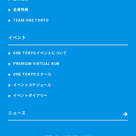
真、カメラ映像、本大会記録並び本大会中の中途記録及び推
定走行位置情報を含むデータを取得し、取り扱います。
会員特典
当財団は、ランナーが参加者本人であることを確認するため
参加者の顔写真を撮影し、本大会中におけるコースの安全管
TEAM ONE TOKYO
理のために監視カメラ映像（参加者の容貌が写り込むことが
あります。）を撮影し、これらを取り扱います。
イベント
・救護又は病院への搬送が必要となった場合
東京マラソン等大会時の宿泊先の名前及び電話番号、現在治
ONE TOKYOイベントについて
療中の病気、現在服用中の薬、アレルギー、傷病名、症状、
PREMIUM VIRTUAL RUN
発生場所、処置の内容（もしあれば）等の必要な情報を取得
し、搬送先の病院に提供します。
ONE TOKYOスクール
また、病院へ搬送された場合には、当財団は、補償を含む事
故後の対応並びに今後の大会における救護スタッフの配置、
イベントスケジュール
緊急車両の配備数及び台数その他の安全に関する事項の検討
イベントダイアリー
及び改善のため、傷病名、症状経過、治療経過及び現在の処
方について当該病院から取得します。
ニュース
(2) 個人情報の取扱いの目的
当財団は、以下に掲げる目的又はご本人に通知した目的の達
成のために個人情報を取り扱います。
・東京マラソン等にご応募いただくため