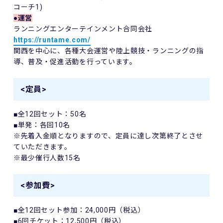
コーチ1)
●運営
ランニングエンターテインメント合同会社
https://runtame.com/
関西を中心に、各種大会運営や陸上競技・ランニングの指
導、普及・促進活動を行っています。
<定員>
■全12回セット：
50
名
■単発：各回
10
名
※先着入金順となりますので、定員に達し次第終了とさせ
ていただきます。
※最少催行人数
15
名
<参加費>
■全12回セット参加：24
,000
円（税込）
■6回チケット：12
,500
円（税込）