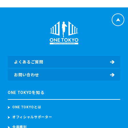
係、日本陸上競技連盟（JAAF）への登録の有無、JAAF ID
等）、応募者のレース種目情報（応募者の障害（視覚障害、
知的障害、車いす）の有無、臓器移植の有無、伴走者の有
無）（該当する場合）、寄付者情報（所属先、住所、電話番
号、部署名、役職、担当者氏名、担当者電子メールアドレ
ス、担当者電話番号等）及び寄付情報（寄付先団体名、寄付
金額、寄付に関するアンケート回答等）を含む個人情報を取
得し、取り扱います。
・東京マラソン等にご参加いただく場合
よくあるご質問
東京マラソン等に参加する前に、東京マラソン参加前の体
調、ワクチンの接種履歴の有無及びPCR検査その他の感染症
検査の結果を取得することがあります。 東京マラソン等に参
お問い合わせ
加する場合、上記のデータのほか、顔写真、カメラ映像、本
大会記録並び本大会中の中途記録及び推定走行位置情報を含
ONE TOKYOを知る
むデータを取得し、取り扱います。 当財団は、ランナーが参
加者本人であることを確認するため参加者の顔写真を撮影
し、本大会中におけるコースの安全管理のために監視カメラ
ONE TOKYOとは
映像（参加者の容貌が写り込むことがあります。）を撮影
し、これらを取り扱います。
オフィシャルサポーター
東京マラソン等に参加する場合、上記のデータのほか、顔写
会員種別