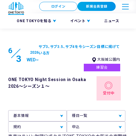
ログイン
新規会員登録
ONE TOKYOを知る
イベント
ニュース
サブ3、サブ3.5、サブ4を今シーズン目標に掲げて
6
2026
いる方
3
WED
~
大阪城公園内
練習会
ONE TOKYO Night Session in Osaka
2026～シーズン１～
受付中
基本情報
種目一覧
規約
申込