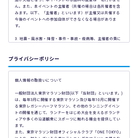
加が失格となり、本イベントの参加料の返金は一切行いませ
ん。また、本イベントの主催者（共催の場合は各共催者を含
みます。以下、「主催者」といいます）が主催又は共催する
今後のイベントへの参加自体ができなくなる場合がありま
す。
3. 地震・風水害・降雪・事件・事故・疫病等、主催者の責に
よらない事由で本イベントが中止となった場合、主催者は本
イベントの参加料の返金を一切行いません。
プライバシーポリシー
4. ご利用の端末機、OS、ブラウザソフトによっては本イベン
トへのエントリーができない場合があります。ご利用の端末
の非対応、インターネット回線の不具合などにより本イベン
個人情報の取扱いについて
トへのエントリーができなかったことについて、主催者は一
切の責任を負いません。
一般財団法人東京マラソン財団(以下「当財団」といいます。)
は、毎年3月に開催する東京マラソン及び毎年10月に開催す
5. 公共交通機関の遅延、道路事情その他いかなる理由による
る東京レガシーハーフマラソン、その他のランニングイベン
本イベントへの参加の遅刻又は不参加であっても、主催者は
トの開催を通じて、ランナーをはじめ大会を支えるボランテ
一切責任を負わず、本イベントの参加料の返金等は一切行い
ィアや多くの沿道観衆にスポーツに触れる機会を提供してい
ません。
ます。
また、東京マラソン財団オフィシャルクラブ「ONE TOKYO」
6. 本イベントの参加料についての領収証は発行いたしませ