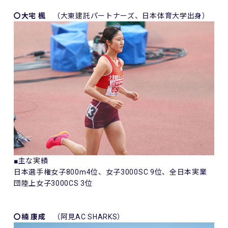
〇大宅 楓
（大東建託パートナーズ、日本体育大学出身）
■主な実績
日本選手権女子800m4位、女子3000SC 9位、全日本実業
団陸上女子3000CS 3位
〇楠 康成
（阿見AC SHARKS）