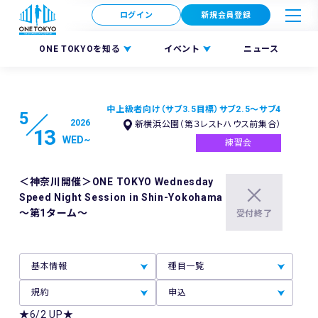
ログイン
新規会員登録
ONE TOKYOを知る
イベント
ニュース
中上級者向け（サブ3.5目標）
サブ2.5～サブ4
5
2026
新横浜公園（第３レストハウス前集合）
13
WED
~
練習会
＜神奈川開催＞ONE TOKYO Wednesday
Speed Night Session in Shin-Yokohama
～第1ターム～
受付終了
基本情報
種目一覧
規約
申込
★6/2 UP★