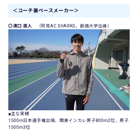
＜コーチ兼ペースメーカー＞
〇濱口 直人
（阿見AC SHARKS、創価大学出身）
■主な実績
1500m日本選手権出場、関東インカレ男子800m2位、男子
1500m3位