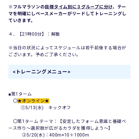
※フルマラソンの
目標タイム別に３グループに分け
、テー
マを明確にしペースメーカーがリードしてトレーニングし
ていきます。
４．【21時00分】：解散
※当日の状況によってスケジュールは若干前後する場合が
ございます。予めご了承ください。
<トレーニングメニュー>
■第1ターム
〇
★オンライン★
①5/13(水) キックオフ
〇第1ターム テーマ：【安定したフォーム意識と基礎ベ
ース作り～選択肢が広がるカラダを獲得しよう～】
②5/20(水)：400m×10＋1000m