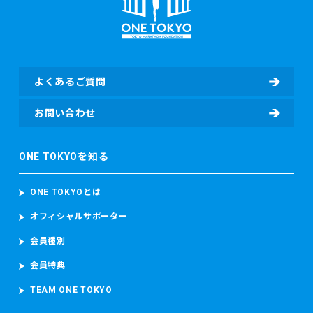
知的障害、車いす）の有無、臓器移植の有無、伴走者の有
無）（該当する場合）、寄付者情報（所属先、住所、電話番
号、部署名、役職、担当者氏名、担当者電子メールアドレ
ス、担当者電話番号等）及び寄付情報（寄付先団体名、寄付
金額、寄付に関するアンケート回答等）を含む個人情報を取
よくあるご質問
得し、取り扱います。
・東京マラソン等にご参加いただく場合
お問い合わせ
東京マラソン等に参加する前に、東京マラソン参加前の体
調、ワクチンの接種履歴の有無及びPCR検査その他の感染症
ONE TOKYOを知る
検査の結果を取得することがあります。 東京マラソン等に参
加する場合、上記のデータのほか、顔写真、カメラ映像、本
大会記録並び本大会中の中途記録及び推定走行位置情報を含
ONE TOKYOとは
むデータを取得し、取り扱います。 当財団は、ランナーが参
加者本人であることを確認するため参加者の顔写真を撮影
オフィシャルサポーター
し、本大会中におけるコースの安全管理のために監視カメラ
会員種別
映像（参加者の容貌が写り込むことがあります。）を撮影
し、これらを取り扱います。
会員特典
東京マラソン等に参加する場合、上記のデータのほか、顔写
真、カメラ映像、本大会記録並び本大会中の中途記録及び推
TEAM ONE TOKYO
定走行位置情報を含むデータを取得し、取り扱います。