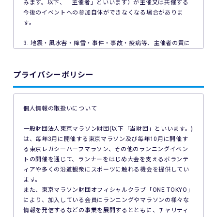
みます。以下、「主催者」といいます）が主催又は共催する
今後のイベントへの参加自体ができなくなる場合がありま
す。
3. 地震・風水害・降雪・事件・事故・疫病等、主催者の責に
よらない事由で本イベントが中止となった場合、主催者は本
イベントの参加料の返金を一切行いません。
プライバシーポリシー
4. ご利用の端末機、OS、ブラウザソフトによっては本イベン
トへのエントリーができない場合があります。ご利用の端末
の非対応、インターネット回線の不具合などにより本イベン
個人情報の取扱いについて
トへのエントリーができなかったことについて、主催者は一
切の責任を負いません。
一般財団法人東京マラソン財団(以下「当財団」といいます。)
は、毎年3月に開催する東京マラソン及び毎年10月に開催す
5. 公共交通機関の遅延、道路事情その他いかなる理由による
る東京レガシーハーフマラソン、その他のランニングイベン
本イベントへの参加の遅刻又は不参加であっても、主催者は
トの開催を通じて、ランナーをはじめ大会を支えるボランテ
一切責任を負わず、本イベントの参加料の返金等は一切行い
ィアや多くの沿道観衆にスポーツに触れる機会を提供してい
ません。
ます。
また、東京マラソン財団オフィシャルクラブ「ONE TOKYO」
6. 本イベントの参加料についての領収証は発行いたしませ
により、加入している会員にランニングやマラソンの様々な
ん。
情報を発信するなどの事業を展開するとともに、チャリティ