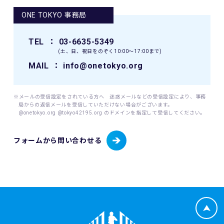
護マネジメントシステムを遵守し、厳正な管理のもとで行い
ONE TOKYO 事務局
12. 本イベントに関連して生ずる一切の紛争については、東
ます。
京地方裁判所を第一審の専属的合意管轄裁判所とします。
当財団が個人情報を取得するにあたっては、ご本人の意思に
TEL
： 03-6635-5349
よる（ご本人が未成年者（18歳未満）の場合はその親権者の
(土、日、祝日をのぞく10:00〜17:00まで)
同意を得た）情報の提供(登録、申込等)によることを原則と
します。
MAIL
： info@onetokyo.org
当財団が個人情報を取扱うにあたっては、その利用目的を事
前に明示し、明示した利用目的を達成するために必要な範囲
内でこれを行います。
※メールの受信設定をされている方へ 迷惑メールなどの受信設定により、事務
局からの返信メールを受信していただけない場合がございます。
@onetokyo.org @tokyo42195.org のドメインを指定して受信してください。
(1) 取り扱う個人情報
当財団は、以下に掲げる個人情報を取り扱います。
・東京マラソン等にご応募いただく場合
フォームから問い合わせる
・東京マラソン等を通じて寄付をしていただく場合
応募者が東京マラソン等にエントリーする場合、当財団は応
募者から提供いただいた応募者情報（応募者の氏名、性別、
生年月日、年齢、住所、電話番号、携帯電話番号、電子メー
ルアドレス、国籍、パスポート番号（海外エントリーの場
合）並びに緊急連絡先の氏名、電話番号及び応募者との関
係、日本陸上競技連盟（JAAF）への登録の有無、JAAF ID
等）、応募者のレース種目情報（応募者の障害（視覚障害、