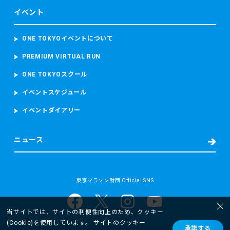
当財団は、ランナーが参加者本人であることを確認するため
イベント
参加者の顔写真を撮影し、本大会中におけるコースの安全管
理のために監視カメラ映像（参加者の容貌が写り込むことが
あります。）を撮影し、これらを取り扱います。
ONE TOKYOイベントについて
PREMIUM VIRTUAL RUN
・救護又は病院への搬送が必要となった場合
東京マラソン等大会時の宿泊先の名前及び電話番号、現在治
ONE TOKYOスクール
療中の病気、現在服用中の薬、アレルギー、傷病名、症状、
発生場所、処置の内容（もしあれば）等の必要な情報を取得
イベントスケジュール
し、搬送先の病院に提供します。
イベントダイアリー
また、病院へ搬送された場合には、当財団は、補償を含む事
故後の対応並びに今後の大会における救護スタッフの配置、
緊急車両の配備数及び台数その他の安全に関する事項の検討
ニュース
及び改善のため、傷病名、症状経過、治療経過及び現在の処
方について当該病院から取得します。
(2) 個人情報の取扱いの目的
東京マラソン財団 Official SNS
当財団は、以下に掲げる目的又はご本人に通知した目的の達
成のために個人情報を取り扱います。
・東京マラソン等にご応募いただくため
当サイトでは、サイトの利便性向上のため、クッキー
・東京マラソン等を通じて寄付をしていただくため
(Cookie)を使用しています。 サイトのクッキー
承諾する
ー 参加者の抽選及び登録のため