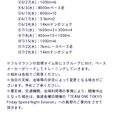
③5/27(水)：1000m×6
④6/3(水)：8000mペース走
⑤6/10(水)：800m×10
⑥6/17(水)：3.5km×2
⑦6/24(水)：14kmテンポジョグ
⑧7/1(水)：1600m×3＋300m×4
⑨7/8(水)：400m×10＋1000m
⑩7/15(水)：1000m×6
⑪7/22(水)：7kmレースペース走
⑫7/29(水)：14kmテンポジョグ
※フルマラソンの目標タイム別に３グループに分け、ペース
メーカーがリードしてトレーニングしていきます。
※給水は各自でご用意ください。
※当日の天候、会場等の状況によって変更となる場合がご
ざいます。予めご了承ください。
※悪天候、交通機関、会場利用等の事情により、開催中止
となった場合は、毎週金曜日開催の「TEAM ONE TOKYO
Friday Speed Night Session」への振替のご案内をさせて
頂きます。