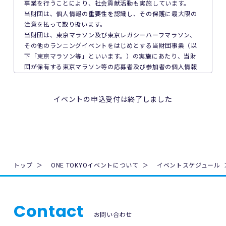
事業を行うことにより、社会貢献活動も実施しています。
7. 主催者は本イベントの参加者の疾病や紛失、その他の事故
当財団は、個人情報の重要性を認識し、その保護に最大限の
に際し、主催者に故意又は重過失がある場合を除き、主催者
注意を払って取り扱います。
が加入する保険の給付額以上の損害を賠償する責任を負いま
当財団は、東京マラソン及び東京レガシーハーフマラソン、
せん。なお、本イベントの参加者は、自己の健康状態や体調
その他のランニングイベントをはじめとする当財団事業（以
に注意を払うものとします。
下「東京マラソン等」といいます。）の実施にあたり、当財
団が保有する東京マラソン等の応募者及び参加者の個人情報
8. 本イベント中の映像・写真・記事・記録・参加者の氏名、
の保護について次のとおり取り組んでいます。
肖像、年齢、住所（国名、都道府県名または区市町村名）等
のテレビ・新聞・雑誌・SNS・インターネット等での掲載及
1. 法令、国が定める指針その他の規範の遵守について
イベントの申込受付は終了しました
び利用の権利は主催者に属します。
当財団は、個人情報の取得、利用及び提供を必要とする場合
には、個人情報の保護に関する法律（平成15年法律第57号。
9. 本イベントの参加者が未成年の場合、親権者等法定代理人
以下「個人情報保護法」といいます。）その他の関連法令並
の同意を得てください。
びに法令及び規則に基づく義務に準拠した一般財団法人東京
マラソン財団個人情報の保護に関する規程（以下「当財団規
10. 本イベントは国内の関連するすべての法律を遵守し、実施
程」といいます。）を遵守し、厳正な管理のもとで行いま
トップ
ONE TOKYOイベントについて
イベントスケジュール
されるものとします。
す。
11. 主催者は、必要と判断する場合いつでも本規約を変更で
2. 個人情報の取得、利用及び提供について
きるものとします。変更後の本規約は、ウェブサイト内の適
Contact
当財団は、個人情報の取得、利用及び提供を必要とする場合
宜の場所に掲示（及び登録されたメールアドレスへの通知
お問い合わせ
には、日本工業規格「個人情報保護マネジメントシステム 要
が）された時点からその効力を生じるものとみなされます。
求事項」(JIS Q 15001:2006)に準拠した当財団の個人情報保