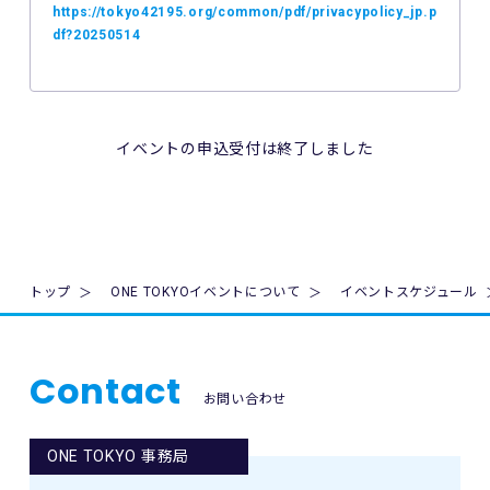
の非対応、インターネット回線の不具合などにより本イベン
https://tokyo42195.org/common/pdf/privacypolicy_jp.p
トへのエントリーができなかったことについて、主催者は一
df?20250514
切の責任を負いません。
5. 公共交通機関の遅延、道路事情その他いかなる理由による
本イベントへの参加の遅刻又は不参加であっても、主催者は
一切責任を負わず、本イベントの参加料の返金等は一切行い
イベントの申込受付は終了しました
ません。
6. 本イベントの参加料についての領収証は発行いたしませ
ん。
7. 主催者は本イベントの参加者の疾病や紛失、その他の事故
トップ
ONE TOKYOイベントについて
イベントスケジュール
に際し、主催者に故意又は重過失がある場合を除き、主催者
が加入する保険の給付額以上の損害を賠償する責任を負いま
せん。なお、本イベントの参加者は、自己の健康状態や体調
に注意を払うものとします。
Contact
お問い合わせ
8. 本イベント中の映像・写真・記事・記録・参加者の氏名、
肖像、年齢、住所（国名、都道府県名または区市町村名）等
ONE TOKYO 事務局
のテレビ・新聞・雑誌・SNS・インターネット等での掲載及
び利用の権利は主催者に属します。