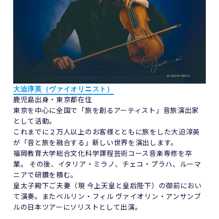
大迫淳英
（
ヴァイオリニスト）
鹿児島出身・東京都在住
東京を中心に全国で「旅を創るアーティスト」音旅演出家
として活動。
これまでに２万人以上のお客様とともに旅をした大迫淳英
が「音と旅を融合する」新しい世界を演出します。
福岡教育大学総合文化科学課程芸術コース音楽専修を卒
業。 その後、イタリア・ミラノ、チェコ・プラハ、ルーマ
ニアで研鑽を積む。
皇太子殿下ご夫妻（現 今上天皇と皇后陛下）の御前におい
て演奏。またベルリン・フィル ヴァイオリン・アンサンブ
ルの日本ツアーにソリストとして出演。