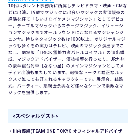
10代はタレント事務所に所属しテレビドラマ・映画・CMな
どに出演。19歳でマジックに出会いマジックの実演販売の
経験を経て「ちいさなイケメンマジシャン」としてデビュ
ー。テーブルマジックからステージマジック、イリュージ
ョンマジックまでオールラウンドにこなせるマジシャンジ
ュンヤ。持ちネタマジック数は1000以上、オリジナルマジ
ックも多くその実力はテレビ、映画のマジック演出までこ
なし、劇場版「TRICK 霊能力者バトルロイヤル」の演出構
成、マジックアドバイザー、演技指導を行ったり、JR九州
の豪華寝台列車【ななつ星】のメインマジシャンとしてメ
ディア出演も果たしています。軽快なトークと端正なルッ
クスで誰にでも好まれるキャラクターです。展示会、結婚
式、パーティー、懇親会余興など様々なシーンで素敵なマ
ジックを提供します。
<スペシャルゲスト>
・川内優輝(TEAM ONE TOKYO オフィシャルアドバイザ