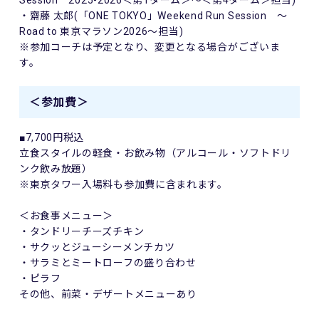
Session 2025-2026＜第1ターム＞～＜第4ターム＞担当)
・齋藤 太郎(「ONE TOKYO」Weekend Run Session ～
Road to 東京マラソン2026～担当)
※参加コーチは予定となり、変更となる場合がございま
す。
＜参加費＞
■7,700円税込
立食スタイルの軽食・お飲み物（アルコール・ソフトドリ
ンク飲み放題）
※東京タワー入場料も参加費に含まれます。
＜お食事メニュー＞
・タンドリーチーズチキン
・サクッとジューシーメンチカツ
・サラミとミートローフの盛り合わせ
・ピラフ
その他、前菜・デザートメニューあり