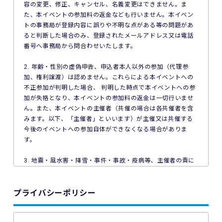
容の変更、修正、キャンセル、名義変更はできません。ま
た、本イベントの参加料の返金なども行いません。本イベン
トの事務局が登録内容に誤りや不明な点がある等の問題があ
ると判断した場合のみ、登録されたメールアドレス又は電話
番号へ事務局から問合わせいたします。
2. 年齢・性別の虚偽申告、申込者本人以外の参加（代理参
加、権利譲渡）は認めません。これらによる本イベントへの
不正参加が判明した場合、 判明した時点で本イベントへの参
加が失格となり、本イベントの参加料の返金は一切行いませ
ん。また、本イベントの主催者（共催の場合は各共催者を含
みます。以下、「主催者」といいます）が主催又は共催する
今後のイベントへの参加自体ができなくなる場合がありま
す。
3. 地震・風水害・降雪・事件・事故・疫病等、主催者の責に
よらない事由で本イベントが中止となった場合、主催者は本
イベントの参加料の返金を一切行いません。
プライバシーポリシー
4. ご利用の端末機、OS、ブラウザソフトによっては本イベン
トへのエントリーができない場合があります。ご利用の端末