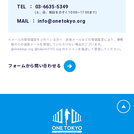
TEL
： 03-6635-5349
9. 本イベントの参加者が未成年の場合、親権者等法定代理人
(土、日、祝日をのぞく10:00〜17:00まで)
の同意を得てください。
MAIL
： info@onetokyo.org
10. 本イベントは国内の関連するすべての法律を遵守し、実施
されるものとします。
※メールの受信設定をされている方へ 迷惑メールなどの受信設定により、事務
局からの返信メールを受信していただけない場合がございます。
11. 主催者は、必要と判断する場合いつでも本規約を変更で
@onetokyo.org @tokyo42195.org のドメインを指定して受信してください。
きるものとします。変更後の本規約は、ウェブサイト内の適
宜の場所に掲示（及び登録されたメールアドレスへの通知
フォームから問い合わせる
が）された時点からその効力を生じるものとみなされます。
12. 本イベントに関連して生ずる一切の紛争については、東
京地方裁判所を第一審の専属的合意管轄裁判所とします。