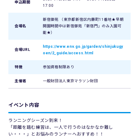
申込期間
17:00
新宿御苑 （東京都新宿区内藤町11番地★早朝
会場名
開園時間中は新宿御苑「新宿門」のみ入園可
能★）
https://www.env.go.jp/garden/shinjukugy
会場URL
oen/2_guide/access.html
特徴
参加資格制限あり
主催者
一般財団法人東京マラソン財団
イベント内容
ランニングシーズン到来！
「距離を踏む練習は、一人で行うのはなかなか難し
い・・・」とお悩みのランナーへおすすめ！！