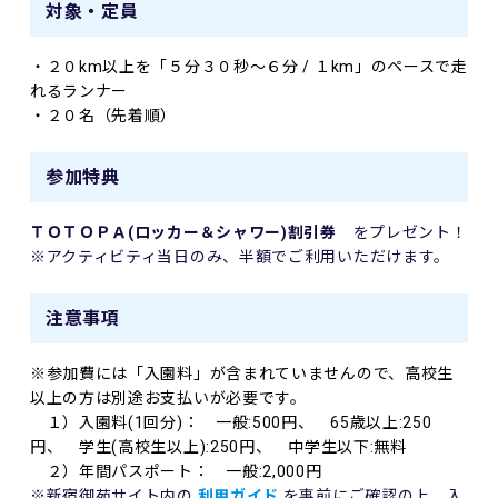
対象・定員
・２０km以上を「５分３０秒～６分 / １km」のペースで走
れるランナー
・２０名（先着順）
参加特典
ＴＯＴＯＰＡ(ロッカー＆シャワー)割引券
をプレゼント！
※アクティビティ当日のみ、半額でご利用いただけます。
注意事項
※参加費には「入園料」が含まれていませんので、高校生
以上の方は別途お支払いが必要です。
１）入園料(1回分)： 一般:500円、 65歳以上:250
円、 学生(高校生以上):250円、 中学生以下:無料
２）年間パスポート： 一般:2,000円
※新宿御苑サイト内の
利用ガイド
を事前にご確認の上、入