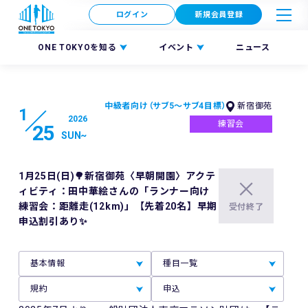
ログイン
新規会員登録
ONE TOKYOを知る
イベント
ニュース
中級者向け（サブ5〜サブ4目標）
新宿御苑
1
2026
練習会
25
SUN
~
1月25日(日)🌳新宿御苑〈早朝開園〉アクテ
ィビティ：田中華絵さんの「ランナー向け
練習会：距離走(12km)」【先着20名】早期
受付終了
申込割引あり✨
基本情報
種目一覧
規約
申込