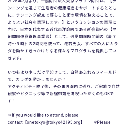
2025年7月より、一般財団法人東京マラソン財団は、【ラ
ンニングを通じて生活者の健康増進をサポートするととも
に、ランニング起点で暮らしと街の環境を整えることで、
よりよい社会を実現します。】というミッションの実現に
向け、日本を代表する近代西洋庭園である新宿御苑の【早
朝開園運営管理事業者】として、通常開園時間前の《朝７
時～９時》の2時間を使って、老若男女、すべての人にカラ
ダを動かすきっかけとなる様々なプログラムを提供してい
きます。
いつもより少しだけ早起きして、自然あふれるフィールド
で、カラダを動かしませんか？
アクティビティ終了後、そのまま園内に残り、ご家族で自然
観察やピクニック等で新宿御苑を満喫いただくのもOKで
す！
＊If you would like to attend, please
contact【onetokyo@tokyo42195.org】 ＊Please