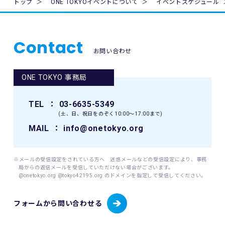
トップ
ONE TOKYOイベントについて
イベントスケジュール
に際し、主催者に故意又は重過失がある場合を除き、主催者
が加入する保険の給付額以上の損害を賠償する責任を負いま
せん。なお、本イベントの参加者は、自己の健康状態や体調
に注意を払うものとします。
Contact
お問い合わせ
8. 本イベント中の映像・写真・記事・記録・参加者の氏名、
肖像、年齢、住所（国名、都道府県名または区市町村名）等
ONE TOKYO 事務局
のテレビ・新聞・雑誌・SNS・インターネット等での掲載及
び利用の権利は主催者に属します。
TEL
： 03-6635-5349
9. 本イベントの参加者が未成年の場合、親権者等法定代理人
(土、日、祝日をのぞく10:00〜17:00まで)
の同意を得てください。
MAIL
： info@onetokyo.org
10. 本イベントは国内の関連するすべての法律を遵守し、実施
されるものとします。
※メールの受信設定をされている方へ 迷惑メールなどの受信設定により、事務
局からの返信メールを受信していただけない場合がございます。
11. 主催者は、必要と判断する場合いつでも本規約を変更で
@onetokyo.org @tokyo42195.org のドメインを指定して受信してください。
きるものとします。変更後の本規約は、ウェブサイト内の適
宜の場所に掲示（及び登録されたメールアドレスへの通知
フォームから問い合わせる
が）された時点からその効力を生じるものとみなされます。