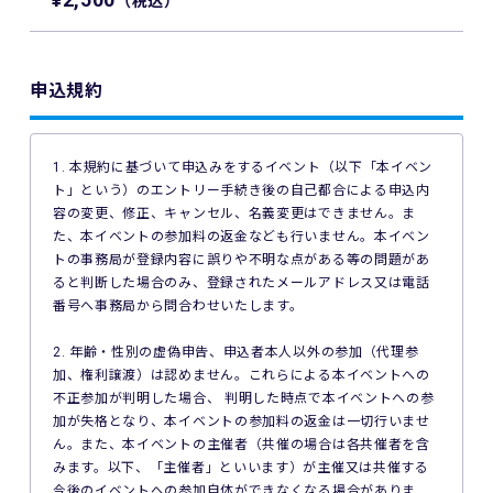
（税込）
申込規約
1. 本規約に基づいて申込みをするイベント（以下「本イベン
ト」という）のエントリー手続き後の自己都合による申込内
容の変更、修正、キャンセル、名義変更はできません。ま
た、本イベントの参加料の返金なども行いません。本イベン
トの事務局が登録内容に誤りや不明な点がある等の問題があ
ると判断した場合のみ、登録されたメールアドレス又は電話
番号へ事務局から問合わせいたします。
2. 年齢・性別の虚偽申告、申込者本人以外の参加（代理参
加、権利譲渡）は認めません。これらによる本イベントへの
不正参加が判明した場合、 判明した時点で本イベントへの参
加が失格となり、本イベントの参加料の返金は一切行いませ
ん。また、本イベントの主催者（共催の場合は各共催者を含
みます。以下、「主催者」といいます）が主催又は共催する
今後のイベントへの参加自体ができなくなる場合がありま