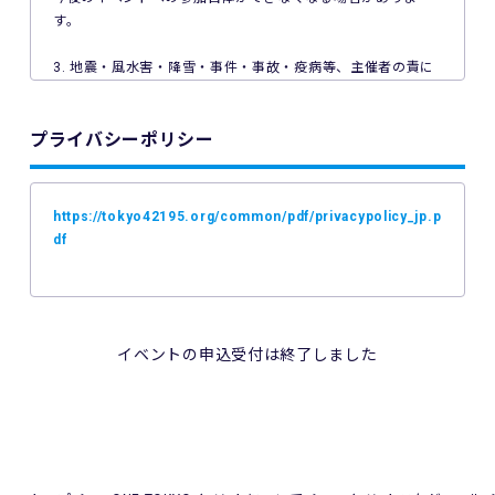
す。
3. 地震・風水害・降雪・事件・事故・疫病等、主催者の責に
よらない事由で本イベントが中止となった場合、主催者は本
イベントの参加料の返金を一切行いません。
プライバシーポリシー
4. ご利用の端末機、OS、ブラウザソフトによっては本イベン
トへのエントリーができない場合があります。ご利用の端末
の非対応、インターネット回線の不具合などにより本イベン
https://tokyo42195.org/common/pdf/privacypolicy_jp.p
トへのエントリーができなかったことについて、主催者は一
df
切の責任を負いません。
5. 公共交通機関の遅延、道路事情その他いかなる理由による
本イベントへの参加の遅刻又は不参加であっても、主催者は
一切責任を負わず、本イベントの参加料の返金等は一切行い
イベントの申込受付は終了しました
ません。
6. 本イベントの参加料についての領収証は発行いたしませ
ん。
7. 主催者は本イベントの参加者の疾病や紛失、その他の事故