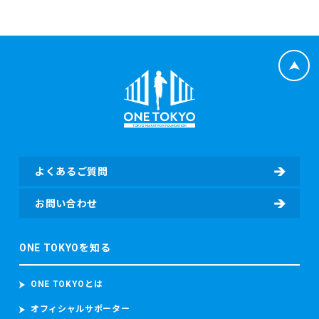
12. 本イベントに関連して生ずる一切の紛争については、東
京地方裁判所を第一審の専属的合意管轄裁判所とします。
よくあるご質問
お問い合わせ
ONE TOKYOを知る
ONE TOKYOとは
オフィシャルサポーター