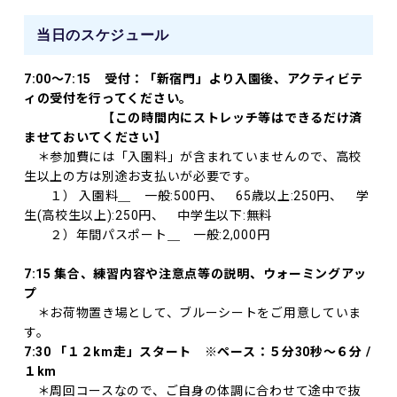
当日のスケジュール
7:00～7:15 受付：「新宿門」より入園後、アクティビテ
ィの受付を行ってください。
【この時間内にストレッチ等はできるだけ済
ませておいてください】
＊参加費には「入園料」が含まれていませんので、高校
生以上の方は別途お支払いが必要です。
１） 入園料＿ 一般:500円、 65歳以上:250円、 学
生(高校生以上):250円、 中学生以下:無料
２）年間パスポート＿ 一般:2,000円
7:15 集合、練習内容や注意点等の説明、ウォーミングアッ
プ
＊お荷物置き場として、ブルーシートをご用意していま
す。
7:30 「１２km走」スタート ※ペース：５分30秒～６分 /
１km
＊周回コースなので、ご自身の体調に合わせて途中で抜