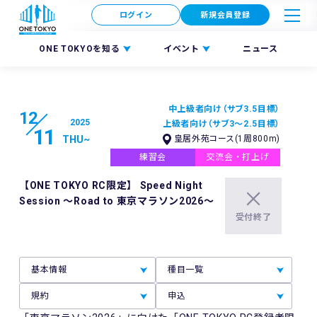
ログイン
新規会員登録
ONE TOKYOを知る
イベント
ニュース
中上級者向け（サブ3.5目標）
12
2025
上級者向け（サブ3～2.5目標）
11
THU
~
皇居外苑コース(1周800m)
練習会
交流会・打上げ
【ONE TOKYO RC限定】 Speed Night
Session ～Road to 東京マラソン2026～
受付終了
基本情報
種目一覧
規約
申込