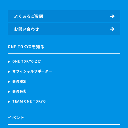
ス、担当者電話番号等）及び寄付情報（寄付先団体名、寄付
金額、寄付に関するアンケート回答等）を含む個人情報を取
よくあるご質問
得し、取り扱います。
・東京マラソン等にご参加いただく場合
お問い合わせ
東京マラソン等に参加する前に、東京マラソン参加前の体
調、ワクチンの接種履歴の有無及びPCR検査その他の感染症
ONE TOKYOを知る
検査の結果を取得することがあります。 東京マラソン等に参
加する場合、上記のデータのほか、顔写真、カメラ映像、本
大会記録並び本大会中の中途記録及び推定走行位置情報を含
ONE TOKYOとは
むデータを取得し、取り扱います。 当財団は、ランナーが参
加者本人であることを確認するため参加者の顔写真を撮影
オフィシャルサポーター
し、本大会中におけるコースの安全管理のために監視カメラ
会員種別
映像（参加者の容貌が写り込むことがあります。）を撮影
し、これらを取り扱います。
会員特典
東京マラソン等に参加する場合、上記のデータのほか、顔写
真、カメラ映像、本大会記録並び本大会中の中途記録及び推
TEAM ONE TOKYO
定走行位置情報を含むデータを取得し、取り扱います。
当財団は、ランナーが参加者本人であることを確認するため
イベント
参加者の顔写真を撮影し、本大会中におけるコースの安全管
理のために監視カメラ映像（参加者の容貌が写り込むことが