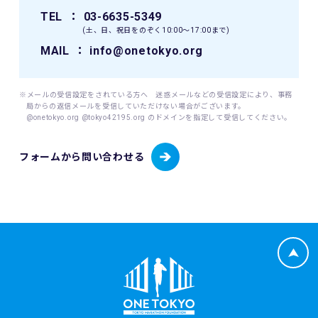
当財団が個人情報を取得するにあたっては、ご本人の意思に
TEL
： 03-6635-5349
よる（ご本人が未成年者（18歳未満）の場合はその親権者の
(土、日、祝日をのぞく10:00〜17:00まで)
同意を得た）情報の提供(登録、申込等)によることを原則と
します。
MAIL
： info@onetokyo.org
当財団が個人情報を取扱うにあたっては、その利用目的を事
前に明示し、明示した利用目的を達成するために必要な範囲
内でこれを行います。
※メールの受信設定をされている方へ 迷惑メールなどの受信設定により、事務
局からの返信メールを受信していただけない場合がございます。
@onetokyo.org @tokyo42195.org のドメインを指定して受信してください。
(1) 取り扱う個人情報
当財団は、以下に掲げる個人情報を取り扱います。
・東京マラソン等にご応募いただく場合
フォームから問い合わせる
・東京マラソン等を通じて寄付をしていただく場合
応募者が東京マラソン等にエントリーする場合、当財団は応
募者から提供いただいた応募者情報（応募者の氏名、性別、
生年月日、年齢、住所、電話番号、携帯電話番号、電子メー
ルアドレス、国籍、パスポート番号（海外エントリーの場
合）並びに緊急連絡先の氏名、電話番号及び応募者との関
係、日本陸上競技連盟（JAAF）への登録の有無、JAAF ID
等）、応募者のレース種目情報（応募者の障害（視覚障害、
知的障害、車いす）の有無、臓器移植の有無、伴走者の有
無）（該当する場合）、寄付者情報（所属先、住所、電話番
号、部署名、役職、担当者氏名、担当者電子メールアドレ