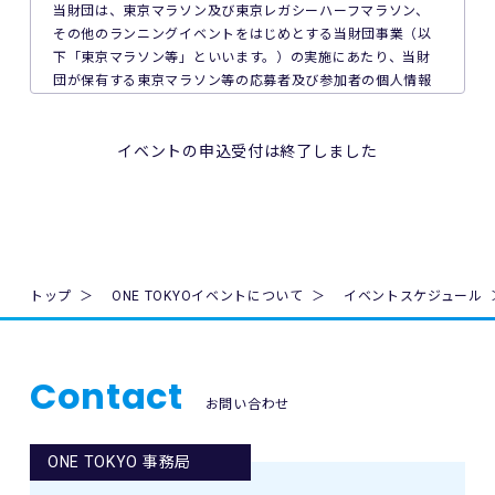
が加入する保険の給付額以上の損害を賠償する責任を負いま
当財団は、東京マラソン及び東京レガシーハーフマラソン、
せん。なお、本イベントの参加者は、自己の健康状態や体調
その他のランニングイベントをはじめとする当財団事業（以
に注意を払うものとします。
下「東京マラソン等」といいます。）の実施にあたり、当財
団が保有する東京マラソン等の応募者及び参加者の個人情報
8. 本イベント中の映像・写真・記事・記録・参加者の氏名、
の保護について次のとおり取り組んでいます。
肖像、年齢、住所（国名、都道府県名または区市町村名）等
のテレビ・新聞・雑誌・SNS・インターネット等での掲載及
1. 法令、国が定める指針その他の規範の遵守について
イベントの申込受付は終了しました
び利用の権利は主催者に属します。
当財団は、個人情報の取得、利用及び提供を必要とする場合
には、個人情報の保護に関する法律（平成15年法律第57号。
9. 本イベントの参加者が未成年の場合、親権者等法定代理人
以下「個人情報保護法」といいます。）その他の関連法令並
の同意を得てください。
びに法令及び規則に基づく義務に準拠した一般財団法人東京
マラソン財団個人情報の保護に関する規程（以下「当財団規
10. 本イベントは国内の関連するすべての法律を遵守し、実施
程」といいます。）を遵守し、厳正な管理のもとで行いま
トップ
ONE TOKYOイベントについて
イベントスケジュール
されるものとします。
す。
11. 主催者は、必要と判断する場合いつでも本規約を変更で
2. 個人情報の取得、利用及び提供について
きるものとします。変更後の本規約は、ウェブサイト内の適
Contact
当財団は、個人情報の取得、利用及び提供を必要とする場合
宜の場所に掲示（及び登録されたメールアドレスへの通知
お問い合わせ
には、日本工業規格「個人情報保護マネジメントシステム 要
が）された時点からその効力を生じるものとみなされます。
求事項」(JIS Q 15001:2006)に準拠した当財団の個人情報保
護マネジメントシステムを遵守し、厳正な管理のもとで行い
ONE TOKYO 事務局
12. 本イベントに関連して生ずる一切の紛争については、東
ます。
京地方裁判所を第一審の専属的合意管轄裁判所とします。