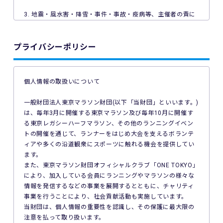
3. 地震・風水害・降雪・事件・事故・疫病等、主催者の責に
よらない事由で本イベントが中止となった場合、主催者は本
イベントの参加料の返金を一切行いません。
プライバシーポリシー
4. ご利用の端末機、OS、ブラウザソフトによっては本イベン
トへのエントリーができない場合があります。ご利用の端末
の非対応、インターネット回線の不具合などにより本イベン
個人情報の取扱いについて
トへのエントリーができなかったことについて、主催者は一
切の責任を負いません。
一般財団法人東京マラソン財団(以下「当財団」といいます。)
は、毎年3月に開催する東京マラソン及び毎年10月に開催す
5. 公共交通機関の遅延、道路事情その他いかなる理由による
る東京レガシーハーフマラソン、その他のランニングイベン
本イベントへの参加の遅刻又は不参加であっても、主催者は
トの開催を通じて、ランナーをはじめ大会を支えるボランテ
一切責任を負わず、本イベントの参加料の返金等は一切行い
ィアや多くの沿道観衆にスポーツに触れる機会を提供してい
ません。
ます。
また、東京マラソン財団オフィシャルクラブ「ONE TOKYO」
6. 本イベントの参加料についての領収証は発行いたしませ
により、加入している会員にランニングやマラソンの様々な
ん。
情報を発信するなどの事業を展開するとともに、チャリティ
事業を行うことにより、社会貢献活動も実施しています。
7. 主催者は本イベントの参加者の疾病や紛失、その他の事故
当財団は、個人情報の重要性を認識し、その保護に最大限の
に際し、主催者に故意又は重過失がある場合を除き、主催者
注意を払って取り扱います。