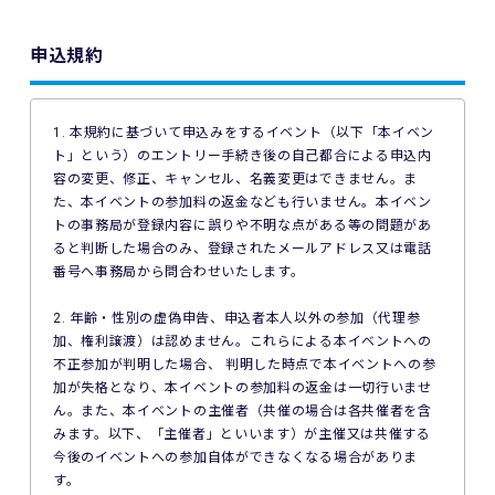
申込規約
1. 本規約に基づいて申込みをするイベント（以下「本イベン
ト」という）のエントリー手続き後の自己都合による申込内
容の変更、修正、キャンセル、名義変更はできません。ま
た、本イベントの参加料の返金なども行いません。本イベン
トの事務局が登録内容に誤りや不明な点がある等の問題があ
ると判断した場合のみ、登録されたメールアドレス又は電話
番号へ事務局から問合わせいたします。
2. 年齢・性別の虚偽申告、申込者本人以外の参加（代理参
加、権利譲渡）は認めません。これらによる本イベントへの
不正参加が判明した場合、 判明した時点で本イベントへの参
加が失格となり、本イベントの参加料の返金は一切行いませ
ん。また、本イベントの主催者（共催の場合は各共催者を含
みます。以下、「主催者」といいます）が主催又は共催する
今後のイベントへの参加自体ができなくなる場合がありま
す。