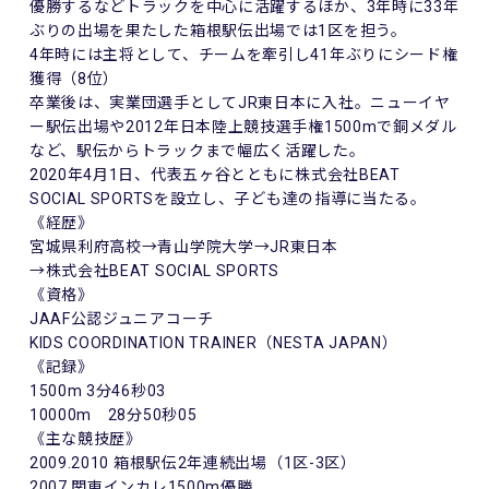
優勝するなどトラックを中心に活躍するほか、3年時に33年
ぶりの出場を果たした箱根駅伝出場では1区を担う。
4年時には主将として、チームを牽引し41年ぶりにシード権
獲得（8位）
卒業後は、実業団選手としてJR東日本に入社。ニューイヤ
ー駅伝出場や2012年日本陸上競技選手権1500mで銅メダル
など、駅伝からトラックまで幅広く活躍した。
2020年4月1日、代表五ヶ谷とともに株式会社BEAT
SOCIAL SPORTSを設立し、子ども達の指導に当たる。
《経歴》
宮城県利府高校→青山学院大学→JR東日本
→株式会社BEAT SOCIAL SPORTS
《資格》
JAAF公認ジュニアコーチ
KIDS COORDINATION TRAINER（NESTA JAPAN）
《記録》
1500m 3分46秒03
10000m 28分50秒05
《主な競技歴》
2009.2010 箱根駅伝2年連続出場（1区-3区）
2007 関東インカレ1500m優勝