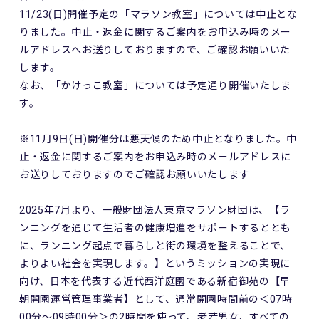
11/23(日)開催予定の「マラソン教室」については中止とな
りました。中止・返金に関するご案内をお申込み時のメー
ルアドレスへお送りしておりますので、ご確認お願いいた
します。
なお、「かけっこ教室」については予定通り開催いたしま
す。
※11月9日(日)開催分は悪天候のため中止となりました。中
止・返金に関するご案内をお申込み時のメールアドレスに
お送りしておりますのでご確認お願いいたします
2025年7月より、一般財団法人東京マラソン財団は、【ラ
ンニングを通じて生活者の健康増進をサポートするととも
に、ランニング起点で暮らしと街の環境を整えることで、
よりよい社会を実現します。】というミッションの実現に
向け、日本を代表する近代西洋庭園である新宿御苑の【早
朝開園運営管理事業者】として、通常開園時間前の＜07時
00分～09時00分＞の2時間を使って、老若男女、すべての