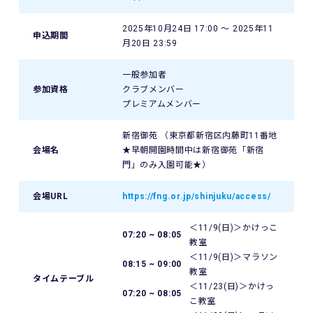
2025年10月24日 17:00 〜 2025年11
申込期間
月20日 23:59
一般参加者
参加資格
クラブメンバー
プレミアムメンバー
新宿御苑 （東京都新宿区内藤町11番地
会場名
★早朝開園時間中は新宿御苑「新宿
門」のみ入園可能★）
会場URL
https://fng.or.jp/shinjuku/access/
＜11/9(日)＞かけっこ
07:20 ~ 08:05
教室
＜11/9(日)＞マラソン
08:15 ~ 09:00
教室
タイムテーブル
＜11/23(日)＞かけっ
07:20 ~ 08:05
こ教室