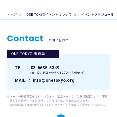
ん。
7. 主催者は本イベントの参加者の疾病や紛失、その他の事故
トップ
ONE TOKYOイベントについて
イベントスケジュール
に際し、主催者に故意又は重過失がある場合を除き、主催者
が加入する保険の給付額以上の損害を賠償する責任を負いま
せん。なお、本イベントの参加者は、自己の健康状態や体調
に注意を払うものとします。
Contact
お問い合わせ
8. 本イベント中の映像・写真・記事・記録・参加者の氏名、
肖像、年齢、住所（国名、都道府県名または区市町村名）等
ONE TOKYO 事務局
のテレビ・新聞・雑誌・SNS・インターネット等での掲載及
び利用の権利は主催者に属します。
TEL
： 03-6635-5349
9. 本イベントの参加者が未成年の場合、親権者等法定代理人
(土、日、祝日をのぞく10:00〜17:00まで)
の同意を得てください。
MAIL
： info@onetokyo.org
10. 本イベントは国内の関連するすべての法律を遵守し、実施
されるものとします。
※メールの受信設定をされている方へ 迷惑メールなどの受信設定により、事務
局からの返信メールを受信していただけない場合がございます。
11. 主催者は、必要と判断する場合いつでも本規約を変更で
@onetokyo.org @tokyo42195.org のドメインを指定して受信してください。
きるものとします。変更後の本規約は、ウェブサイト内の適
宜の場所に掲示（及び登録されたメールアドレスへの通知