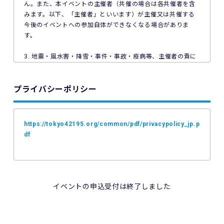
ん。また、本イベントの主催者（共催の場合は各共催者を含
みます。以下、「主催者」といいます）が主催又は共催する
今後のイベントへの参加自体ができなくなる場合がありま
す。
3. 地震・風水害・降雪・事件・事故・疫病等、主催者の責に
よらない事由で本イベントが中止となった場合、主催者は本
イベントの参加料の返金を一切行いません。
プライバシーポリシー
4. ご利用の端末機、OS、ブラウザソフトによっては本イベン
トへのエントリーができない場合があります。ご利用の端末
の非対応、インターネット回線の不具合などにより本イベン
https://tokyo42195.org/common/pdf/privacypolicy_jp.p
トへのエントリーができなかったことについて、主催者は一
df
切の責任を負いません。
5. 公共交通機関の遅延、道路事情その他いかなる理由による
本イベントへの参加の遅刻又は不参加であっても、主催者は
一切責任を負わず、本イベントの参加料の返金等は一切行い
イベントの申込受付は終了しました
ません。
6. 本イベントの参加料についての領収証は発行いたしませ