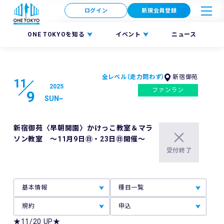
ログイン
新規会員登録
ONE TOKYOを知る
イベント
ニュース
全レベル（走力問わず）
新宿御苑
11
2025
ファンラン
9
SUN
~
新宿御苑〈早朝開園〉かけっこ教室＆マラ
ソン教室 ～11月9日㊐・23日㊐開催～
受付終了
基本情報
種目一覧
規約
申込
★11/20 UP★