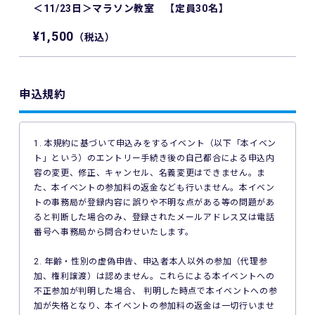
＜11/23日＞マラソン教室 【定員30名】
¥1,500
（税込）
申込規約
1. 本規約に基づいて申込みをするイベント（以下「本イベン
ト」という）のエントリー手続き後の自己都合による申込内
容の変更、修正、キャンセル、名義変更はできません。ま
た、本イベントの参加料の返金なども行いません。本イベン
トの事務局が登録内容に誤りや不明な点がある等の問題があ
ると判断した場合のみ、登録されたメールアドレス又は電話
番号へ事務局から問合わせいたします。
2. 年齢・性別の虚偽申告、申込者本人以外の参加（代理参
加、権利譲渡）は認めません。これらによる本イベントへの
不正参加が判明した場合、 判明した時点で本イベントへの参
加が失格となり、本イベントの参加料の返金は一切行いませ