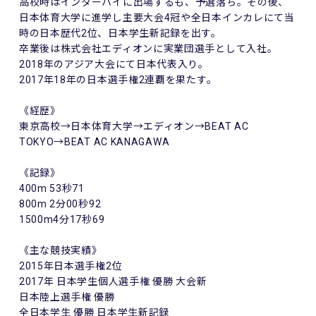
高校時はインターハイに出場するも、予選落ち。その後、
日本体育大学に進学し主要大会4冠や全日本インカレにて当
時の日
本歴代2位、日本学生新記録を出す。
卒業後は株式会社エディオンに実業団選手として入社。
2018年のアジア大会にて日本代表入り。
2017年18年の日本選手権2連覇を果たす。
《経歴》
東京高校→日本体育大学→エディオン→BEAT AC
TOKYO→BEAT AC KANAGAWA
《記録》
400m 53秒71
800m 2分00秒92
1500m4分17秒69
《主な競技実績》
2015年日本選手権2位
2017年 日本学生個人選手権 優勝 大会新
日本陸上選手権 優勝
全日本学生 優勝 日本学生新記録