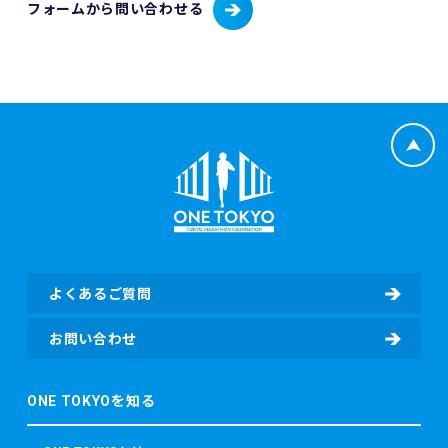
フォームから問い合わせる
が）された時点からその効力を生じるものとみなされます。
12. 本イベントに関連して生ずる一切の紛争については、東
京地方裁判所を第一審の専属的合意管轄裁判所とします。
よくあるご質問
お問い合わせ
ONE TOKYOを知る