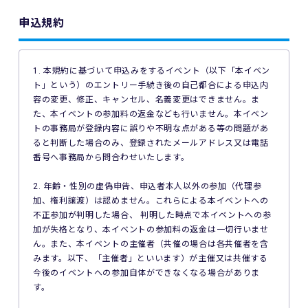
申込規約
1. 本規約に基づいて申込みをするイベント（以下「本イベン
ト」という）のエントリー手続き後の自己都合による申込内
容の変更、修正、キャンセル、名義変更はできません。ま
た、本イベントの参加料の返金なども行いません。本イベン
トの事務局が登録内容に誤りや不明な点がある等の問題があ
ると判断した場合のみ、登録されたメールアドレス又は電話
番号へ事務局から問合わせいたします。
2. 年齢・性別の虚偽申告、申込者本人以外の参加（代理参
加、権利譲渡）は認めません。これらによる本イベントへの
不正参加が判明した場合、 判明した時点で本イベントへの参
加が失格となり、本イベントの参加料の返金は一切行いませ
ん。また、本イベントの主催者（共催の場合は各共催者を含
みます。以下、「主催者」といいます）が主催又は共催する
今後のイベントへの参加自体ができなくなる場合がありま
す。