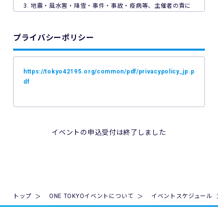
3. 地震・風水害・降雪・事件・事故・疫病等、主催者の責に
よらない事由で本イベントが中止となった場合、主催者は本
イベントの参加料の返金を一切行いません。
プライバシーポリシー
4. ご利用の端末機、OS、ブラウザソフトによっては本イベン
トへのエントリーができない場合があります。ご利用の端末
の非対応、インターネット回線の不具合などにより本イベン
https://tokyo42195.org/common/pdf/privacypolicy_jp.p
トへのエントリーができなかったことについて、主催者は一
df
切の責任を負いません。
5. 公共交通機関の遅延、道路事情その他いかなる理由による
本イベントへの参加の遅刻又は不参加であっても、主催者は
一切責任を負わず、本イベントの参加料の返金等は一切行い
イベントの申込受付は終了しました
ません。
6. 本イベントの参加料についての領収証は発行いたしませ
ん。
7. 主催者は本イベントの参加者の疾病や紛失、その他の事故
トップ
ONE TOKYOイベントについて
イベントスケジュール
に際し、主催者に故意又は重過失がある場合を除き、主催者
が加入する保険の給付額以上の損害を賠償する責任を負いま