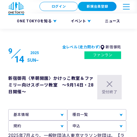
ログイン
新規会員登録
ONE TOKYOを知る
イベント
ニュース
全レベル（走力問わず）
新宿御苑
9
2025
ファンラン
14
SUN
~
新宿御苑〈早朝開園〉かけっこ教室＆ファ
ミリー向けスポーツ教室 ～9月14日・28
日開催～
受付終了
基本情報
種目一覧
規約
申込
2025年7月より、一般財団法人東京マラソン財団は、【ラ