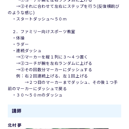
→②それに合わせて左右にステップを行う(反復横跳び
のような感じ)
・スタートダッシュ～５０ｍ
２．ファミリー向けスポーツ教室
・体操
・ラダー
・連続ダッシュ
→①マーカーを縦１列に３～４つ置く
→②コーチが腕を左右ランダムに上げる
→③その回数分マーカーにダッシュする
例：右２回連続上げる、左１回上げる
→２つ目のマーカーまでダッシュ、その後１つ手
前のマーカーにダッシュで戻る
・３０～５０ｍのダッシュ
講師
北村 夢