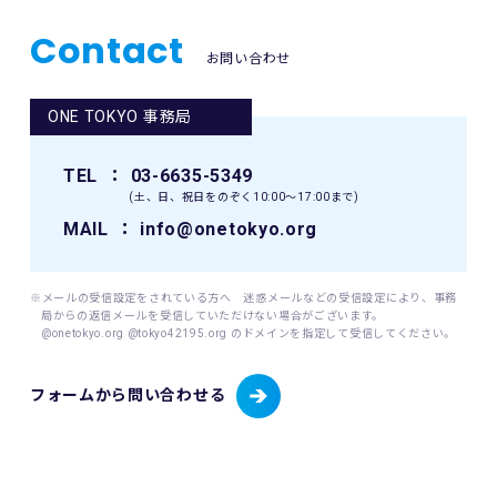
せん。なお、本イベントの参加者は、自己の健康状態や体調
に注意を払うものとします。
Contact
お問い合わせ
8. 本イベント中の映像・写真・記事・記録・参加者の氏名、
肖像、年齢、住所（国名、都道府県名または区市町村名）等
ONE TOKYO 事務局
のテレビ・新聞・雑誌・SNS・インターネット等での掲載及
び利用の権利は主催者に属します。
TEL
： 03-6635-5349
9. 本イベントの参加者が未成年の場合、親権者等法定代理人
(土、日、祝日をのぞく10:00〜17:00まで)
の同意を得てください。
MAIL
： info@onetokyo.org
10. 本イベントは国内の関連するすべての法律を遵守し、実施
されるものとします。
※メールの受信設定をされている方へ 迷惑メールなどの受信設定により、事務
局からの返信メールを受信していただけない場合がございます。
11. 主催者は、必要と判断する場合いつでも本規約を変更で
@onetokyo.org @tokyo42195.org のドメインを指定して受信してください。
きるものとします。変更後の本規約は、ウェブサイト内の適
宜の場所に掲示（及び登録されたメールアドレスへの通知
フォームから問い合わせる
が）された時点からその効力を生じるものとみなされます。
12. 本イベントに関連して生ずる一切の紛争については、東
京地方裁判所を第一審の専属的合意管轄裁判所とします。