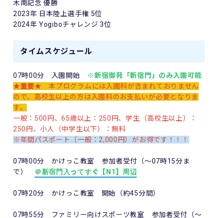
木南記念 優勝
2023年 日本陸上選手権 5位
2024年 Yogiboチャレンジ 3位
タイムスケジュール
07時00分 入園開始
※
新宿御苑「新宿門」のみ入園可能
★重要★
本プログラムには入園料が含まれておりません
ので、高校生以上の方は入園料のお支払いが必要となりま
す。
一般：500円、65歳以上：250円、学生（高校生以上）：
250円、小人（中学生以下）：無料
※年間パスポート（一般：2,000円）がお得です！！！
07時00分 かけっこ教室 参加者受付（～07時15分ま
で）
＠新宿門入ってすぐ【N1】周辺
07時20分 かけっこ教室 開始（約45分間）
07時55分 ファミリー向けスポーツ教室 参加者受付（～