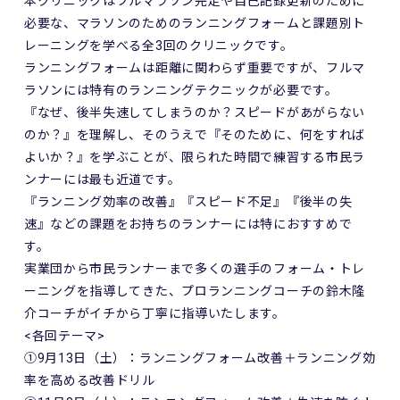
本クリニックはフルマラソン完走や自己記録更新のために
必要な、マラソンのためのランニングフォームと課題別ト
レーニングを学べる全3回のクリニックです。
ランニングフォームは距離に関わらず重要ですが、フルマ
ラソンには特有のランニングテクニックが必要です。
『なぜ、後半失速してしまうのか？スピードがあがらない
のか？』を理解し、そのうえで『そのために、何をすれば
よいか？』を学ぶことが、限られた時間で練習する市民ラ
ンナーには最も近道です。
『ランニング効率の改善』『スピード不足』『後半の失
速』などの課題をお持ちのランナーには特におすすめで
す。
実業団から市民ランナーまで多くの選手のフォーム・トレ
ーニングを指導してきた、プロランニングコーチの鈴木隆
介コーチがイチから丁寧に指導いたします。
<各回テーマ>
①9月13日（土）：ランニングフォーム改善＋ランニング効
率を高める改善ドリル