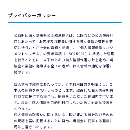
よらない事由で本イベントが中止となった場合、主催者は本
イベントの参加料の返金を一切行いません。
プライバシーポリシー
4. ご利用の端末機、OS、ブラウザソフトによっては本イベン
トへのエントリーができない場合があります。ご利用の端末
の非対応、インターネット回線の不具合などにより本イベン
公益財団法人埼玉県公園緑地協会は、公園などの公の施設利
トへのエントリーができなかったことについて、主催者は一
用にあたって、お客様及び職員に関する個人情報の管理を適
切の責任を負いません。
切に行うことが社会的責務と認識し、「個人情報保護マネジ
メントシステム」の要求事項（JISQ15001）に準拠した管理
5. 公共交通機関の遅延、道路事情その他いかなる理由による
を行うとともに、以下のとおり個人情報保護方針を定め、当
本イベントへの参加の遅刻又は不参加であっても、主催者は
協会で業務に従事する全ての者が、個人情報の適切な保護に
一切責任を負わず、本イベントの参加料の返金等は一切行い
努めます。
ません。
個人情報の取得にあたっては、その利用目的を明確にし、ご
6. 本イベントの参加料についての領収証は発行いたしませ
本人の同意を得て行うものとします。取得した個人情報を利
ん。
用並びに提供する場合も、同意をいただいた範囲内で行いま
す。また、個人情報を目的外利用しないために必要な措置を
7. 主催者は本イベントの参加者の疾病や紛失、その他の事故
とります。
に際し、主催者に故意又は重過失がある場合を除き、主催者
個人情報の取扱いに関する法令、国が定める指針及びその他
が加入する保険の給付額以上の損害を賠償する責任を負いま
の規範を常に把握することに努め、当協会に従事する職員に
せん。なお、本イベントの参加者は、自己の健康状態や体調
周知し遵守いたします。