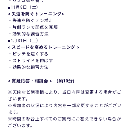
・リズム感を養う
■11月8日（土）
< 失速を防ぐトレーニング
>
・失速を防ぐテンポ走
・片側ランで弱点を克服
・効果的な練習方法
■1月31日（土）
< スピードを高めるトレーニング
>
・ピッチを速くする
・ストライドを伸ばす
・効果的な練習方法
<
質疑応答・相談会
>
(
約
10
分
)
※天候など諸事情により、当日内容は変更する場合がご
ざいます。
※参加者の状況により内容を一部変更することがござい
ます。
※時間の都合上すべてのご質問にお答えできない場合が
ございます。