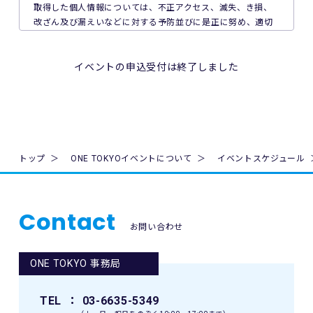
に注意を払うものとします。
取得した個人情報については、不正アクセス、滅失、き損、
改ざん及び漏えいなどに対する予防並びに是正に努め、適切
8. 本イベント中の映像・写真・記事・記録・参加者の氏名、
な安全対策を講じます。
肖像、年齢、住所（国名、都道府県名または区市町村名）等
取得した個人情報について、ご本人からの利用目的の通知、
のテレビ・新聞・雑誌・SNS・インターネット等での掲載及
開示、内容の訂正、追加又は削除、利用の停止、消去及び第
イベントの申込受付は終了しました
び利用の権利は主催者に属します。
三者への提供停止を求められたときには、速やかに対応しま
す。
9. 本イベントの参加者が未成年の場合、親権者等法定代理人
個人情報の適切な利用及び保護のため、個人情報保護マネジ
の同意を得てください。
メントシステム内部規程等を定期的に見直し、継続的に改善
を行います。
10. 本イベントは国内の関連するすべての法律を遵守し、実施
令和6年4月1日（最終改訂）
トップ
ONE TOKYOイベントについて
イベントスケジュール
されるものとします。
公益財団法人埼玉県公園緑地協会
理事長 清水 匠
11. 主催者は、必要と判断する場合いつでも本規約を変更で
(平成17年8月1日制定)
きるものとします。変更後の本規約は、ウェブサイト内の適
Contact
宜の場所に掲示（及び登録されたメールアドレスへの通知
お問い合わせ
が）された時点からその効力を生じるものとみなされます。
ONE TOKYO 事務局
12. 本イベントに関連して生ずる一切の紛争については、東
京地方裁判所を第一審の専属的合意管轄裁判所とします。
TEL
： 03-6635-5349