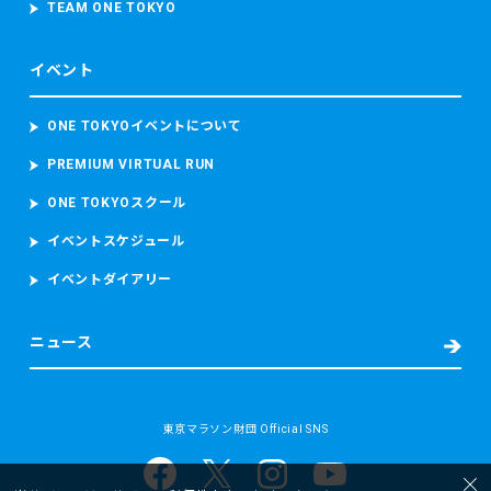
定走行位置情報を含むデータを取得し、取り扱います。
TEAM ONE TOKYO
との交換を承ります。
当財団は、ランナーが参加者本人であることを確認するため
（1）お申込み内容と異なる商品が届いた場合
参加者の顔写真を撮影し、本大会中におけるコースの安全管
（2）商品の破損や汚損など品質上の問題があった場合
イベント
理のために監視カメラ映像（参加者の容貌が写り込むことが
5. 前項に該当する場合の交換対応は、商品到着後14日以内に
あります。）を撮影し、これらを取り扱います。
当財団へご連絡いただいた場合に限ります。特典は数量限定
ONE TOKYOイベントについて
品であり、在庫状況や生産数の都合により、同一商品の交換
・救護又は病院への搬送が必要となった場合
対応が困難な場合があります。このため、14日を経過した後
PREMIUM VIRTUAL RUN
東京マラソン等大会時の宿泊先の名前及び電話番号、現在治
の交換対応は原則として承っておりません。
療中の病気、現在服用中の薬、アレルギー、傷病名、症状、
ONE TOKYOスクール
6. 特典を獲得した利用者の住所が不明等によりお届けができ
発生場所、処置の内容（もしあれば）等の必要な情報を取得
ない場合、当財団より別途連絡を行います。
し、搬送先の病院に提供します。
イベントスケジュール
また、病院へ搬送された場合には、当財団は、補償を含む事
第8条（マイレージカードの管理）
イベントダイアリー
故後の対応並びに今後の大会における救護スタッフの配置、
利用者は、自己の責任で、当財団が交付するマイレージカー
緊急車両の配備数及び台数その他の安全に関する事項の検討
ド（以下「本カード」といいます）を適切に管理するものと
及び改善のため、傷病名、症状経過、治療経過及び現在の処
ニュース
します。本カードは物理カードとして提供され、当財団が定
方について当該病院から取得します。
める方法により利用者に交付されます。紛失・盗難・破損等
があった場合の再発行には、当財団所定の手続きおよび手数
(2) 個人情報の取扱いの目的
料が必要になる場合があります。本カードの譲渡・貸与や第
当財団は、以下に掲げる目的又はご本人に通知した目的の達
東京マラソン財団 Official SNS
三者との共用は禁止します。第三者による不正使用に起因す
成のために個人情報を取り扱います。
る損害について、当財団は一切責任を負いません。
・東京マラソン等にご応募いただくため
・東京マラソン等を通じて寄付をしていただくため