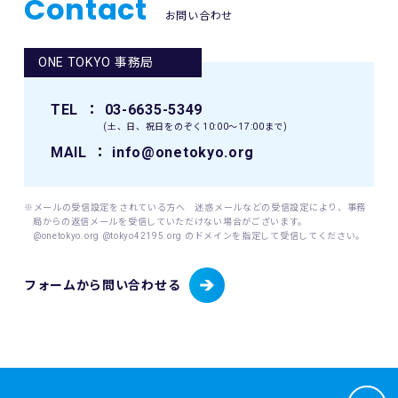
Contact
義務付けられる場合を除きます。
お問い合わせ
求事項」(JIS Q 15001:2006)に準拠した当財団の個人情報保
護マネジメントシステムを遵守し、厳正な管理のもとで行い
第5条（マイルの付与）
ます。
ONE TOKYO 事務局
1. マイルは、当財団が指定する「RUN as ONE – Tokyo
当財団が個人情報を取得するにあたっては、ご本人の意思に
Marathon」対象大会、ONE TOKYOイベントへの参加、また
よる（ご本人が未成年者（18歳未満）の場合はその親権者の
は所定のアクティビティを実施するなど、所定の条件を満たし
TEL
： 03-6635-5349
同意を得た）情報の提供(登録、申込等)によることを原則と
た場合に付与されます。
(土、日、祝日をのぞく10:00〜17:00まで)
します。
2. マイルの付与条件、付与時期、加算方法は、当財団が運営
当財団が個人情報を取扱うにあたっては、その利用目的を事
MAIL
： info@onetokyo.org
するONE TOKYO公式ウェブサイト上に掲載する基準に従いま
前に明示し、明示した利用目的を達成するために必要な範囲
す。付与に関する詳細基準は随時改訂される可能性があり、
内でこれを行います。
その都度ONE TOKYO公式ウェブサイトにて周知します。
※メールの受信設定をされている方へ 迷惑メールなどの受信設定により、事務
3. マイルは金銭的価値を持たず、現金との交換はできませ
局からの返信メールを受信していただけない場合がございます。
(1) 取り扱う個人情報
ん。また、第三者への譲渡・売買・貸与も禁止します。
@onetokyo.org @tokyo42195.org のドメインを指定して受信してください。
当財団は、以下に掲げる個人情報を取り扱います。
・東京マラソン等にご応募いただく場合
第6条（マイルの有効期限）
・東京マラソン等を通じて寄付をしていただく場合
フォームから問い合わせる
1. 本プログラムにて付与されるマイルの有効期限は、利用者
応募者が東京マラソン等にエントリーする場合、当財団は応
の本プログラムの参加期間（利用者として有効な期間をい
募者から提供いただいた応募者情報（応募者の氏名、性別、
い、以下「本プログラム参加期間」といいます）と同一とい
生年月日、年齢、住所、電話番号、携帯電話番号、電子メー
たします。本プログラム参加期間が終了した時点で、保有さ
ルアドレス、国籍、パスポート番号（海外エントリーの場
れている未使用マイルはすべて失効となります。
合）並びに緊急連絡先の氏名、電話番号及び応募者との関
2. 原則として、いったん失効したマイルの再付与や返還は行
係、日本陸上競技連盟（JAAF）への登録の有無、JAAF ID