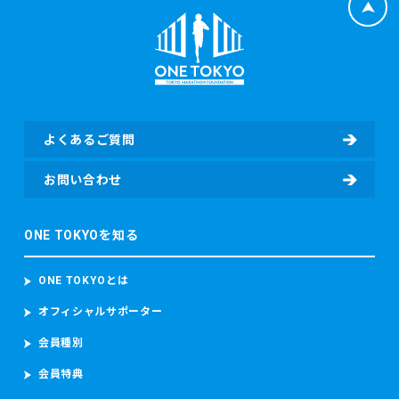
いません。ただし、当財団が別途定めた場合はこの限りでは
等）、応募者のレース種目情報（応募者の障害（視覚障害、
ありません。
知的障害、車いす）の有無、臓器移植の有無、伴走者の有
3. 当財団は、必要に応じてマイルの有効期限の起算日や失効
無）（該当する場合）、寄付者情報（所属先、住所、電話番
条件を別途定めることがあります。その際は、ONE TOKYO公
号、部署名、役職、担当者氏名、担当者電子メールアドレ
式ウェブサイト等にてお知らせいたします。
ス、担当者電話番号等）及び寄付情報（寄付先団体名、寄付
4. マイル失効に関する個別のご案内は行いません。マイルの
金額、寄付に関するアンケート回答等）を含む個人情報を取
管理は、利用者ご自身の責任にてお願いいたします。ただ
得し、取り扱います。
し、本プログラム参加期間の更新の時期には、更新に関する
よくあるご質問
ご案内をお送りする予定ですので、その際にあわせてマイル
・東京マラソン等にご参加いただく場合
の有効期限にもご留意ください。
お問い合わせ
東京マラソン等に参加する前に、東京マラソン参加前の体
調、ワクチンの接種履歴の有無及びPCR検査その他の感染症
検査の結果を取得することがあります。 東京マラソン等に参
第7条（特典の提供）
ONE TOKYOを知る
加する場合、上記のデータのほか、顔写真、カメラ映像、本
1. 利用者は、所定のマイルに応じて、当財団が定める特典へ
大会記録並び本大会中の中途記録及び推定走行位置情報を含
の申込または交換を行うことができます。
むデータを取得し、取り扱います。 当財団は、ランナーが参
ONE TOKYOとは
2. 特典の内容、提供条件、数量、提供方法（抽選・先着順な
加者本人であることを確認するため参加者の顔写真を撮影
ど）は、必要に応じて変更または予告なく終了する場合があ
し、本大会中におけるコースの安全管理のために監視カメラ
オフィシャルサポーター
ります。
映像（参加者の容貌が写り込むことがあります。）を撮影
3. 特典の申込後のキャンセルや変更は、原則としてできませ
会員種別
し、これらを取り扱います。
ん。
東京マラソン等に参加する場合、上記のデータのほか、顔写
会員特典
4. 特典の返品および交換は、利用者の都合によるものはお受
真、カメラ映像、本大会記録並び本大会中の中途記録及び推
けできません。ただし、以下の場合に限り、適正な特典商品