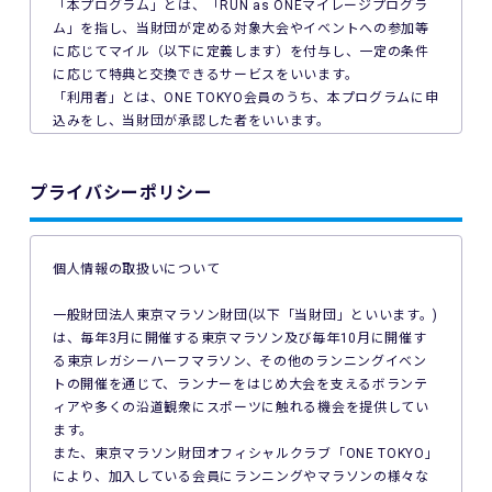
「本プログラム」とは、「RUN as ONEマイレージプログラ
ム」を指し、当財団が定める対象大会やイベントへの参加等
に応じてマイル（以下に定義します）を付与し、一定の条件
に応じて特典と交換できるサービスをいいます。
「利用者」とは、ONE TOKYO会員のうち、本プログラムに申
込みをし、当財団が承認した者をいいます。
「マイル」とは、利用者が本プログラムを通じて取得するポ
イントをいい、マイルは当財団の定める条件により特典（以
プライバシーポリシー
下に定義します）と交換できます。
「特典」とは、利用者が所定のマイル数と引き換えに申請で
きる出走権、イベント招待、限定グッズその他当財団が指定
する提供物をいいます。
個人情報の取扱いについて
第3条（プログラムへの申込み）
一般財団法人東京マラソン財団(以下「当財団」といいます。)
1. 本プログラムへの申込みには、ONE TOKYOへの会員登録
は、毎年3月に開催する東京マラソン及び毎年10月に開催す
が前提となり、さらに本プログラム専用のエントリーフォー
る東京レガシーハーフマラソン、その他のランニングイベン
ムによる登録（以下「利用登録」といいます）および次条に
トの開催を通じて、ランナーをはじめ大会を支えるボランテ
定める参加費の支払いが必要です。本プログラムへの申込み
ィアや多くの沿道観衆にスポーツに触れる機会を提供してい
に対し、当財団の承認を受けた利用者が、本プログラムを利
ます。
用できます。
また、東京マラソン財団オフィシャルクラブ「ONE TOKYO」
2. 利用登録の登録内容に虚偽や誤記があった場合、または不
により、加入している会員にランニングやマラソンの様々な
適切と判断される場合、次条に定める参加費の支払いが確認