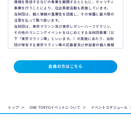
情報を発信するなどの事業を展開するとともに、チャリティ
できない場合、当財団は本プログラムへの申込みを承認しな
事業を行うことにより、社会貢献活動も実施しています。
いことがあります。
当財団は、個人情報の重要性を認識し、その保護に最大限の
3. 本プログラムへの申込みは、お一人様1件とします。複数の
注意を払って取り扱います。
申込みが確認された場合、重複分の申込みおよび利用登録は
当財団は、東京マラソン及び東京レガシーハーフマラソン、
削除され、該当する利用者のマイルは無効となります。
その他のランニングイベントをはじめとする当財団事業（以
下「東京マラソン等」といいます。）の実施にあたり、当財
第4条（参加費）
団が保有する東京マラソン等の応募者及び参加者の個人情報
1. 本プログラムの参加には、ONE TOKYO会員種別に応じた
の保護について次のとおり取り組んでいます。
参加費（いずれも3年間分の料金。以下「参加費」といいま
す）が必要です。参加費は以下のとおりとします。
1. 法令、国が定める指針その他の規範の遵守について
会員の方はこちら
（1） プレミアム会員：税込3,300円（3年間分、一括前払
当財団は、個人情報の取得、利用及び提供を必要とする場合
い）
には、個人情報の保護に関する法律（平成15年法律第57号。
（2） クラブ会員：税込6,600円（3年間分、一括前払い）
以下「個人情報保護法」といいます。）その他の関連法令並
2. 参加費は、本プログラムへの申込み時に、当財団が指定す
びに法令及び規則に基づく義務に準拠した一般財団法人東京
る方法によりお支払いいただきます。
マラソン財団個人情報の保護に関する規程（以下「当財団規
3. 参加費の支払いが完了した時点で、本プログラムの申込み
程」といいます。）を遵守し、厳正な管理のもとで行いま
が完了します。
す。
トップ
ONE TOKYOイベントについて
イベントスケジュール
4. 一度お支払いいただいた参加費は、理由の如何を問わず返
金いたしません。利用者が本プログラムの利用を中止した場
2. 個人情報の取得、利用及び提供について
合や、期間中に本プログラムを利用しなかった場合であって
当財団は、個人情報の取得、利用及び提供を必要とする場合
も、参加費の返金は行いません。ただし、法令により返金を
には、日本工業規格「個人情報保護マネジメントシステム 要