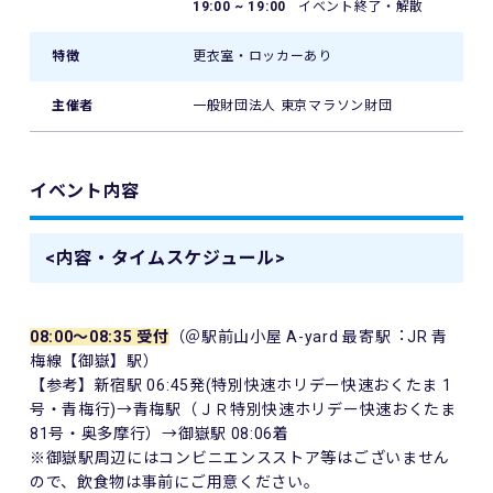
19:00 ~ 19:00
イベント終了・解散
特徴
更衣室・ロッカーあり
主催者
一般財団法人 東京マラソン財団
イベント内容
<内容・タイムスケジュール>
08:00～08:35 受付
（＠駅前山小屋 A-yard 最寄駅︓JR 青
梅線【御嶽】駅）
【参考】新宿駅 06:45発(特別快速ホリデー快速おくたま 1
号・青梅行)→青梅駅（ＪＲ特別快速ホリデー快速おくたま
81号・奥多摩行）→御嶽駅 08:06着
※御嶽駅周辺にはコンビニエンスストア等はございません
ので、飲食物は事前にご用意ください。