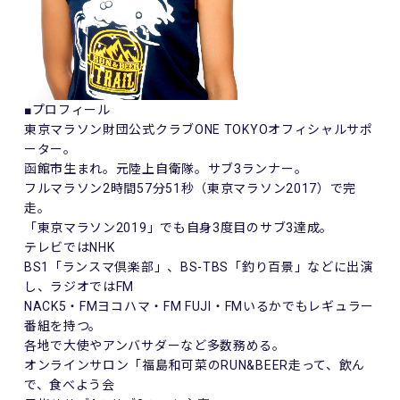
■プロフィール
東京マラソン財団公式クラブONE TOKYOオフィシャルサポ
ーター。
函館市生まれ。元陸上自衛隊。サブ3ランナー。
フルマラソン2時間57分51秒（東京マラソン2017）で完
走。
「東京マラソン2019」でも自身3度目のサブ3達成。
テレビではNHK
BS1「ランスマ倶楽部」、BS-TBS「釣り百景」などに出演
し、ラジオではFM
NACK5・FMヨコハマ・FM FUJI・FMいるかでもレギュラー
番組を持つ。
各地で大使やアンバサダーなど多数務める。
オンラインサロン「福島和可菜のRUN&BEER走って、飲ん
で、食べよう会