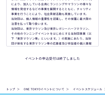
6. 本イベントの参加料についての領収証は発行いたしませ
により、加入している会員にランニングやマラソンの様々な
ん。
情報を発信するなどの事業を展開するとともに、チャリティ
事業を行うことにより、社会貢献活動も実施しています。
7. 主催者は本イベントの参加者の疾病や紛失、その他の事故
当財団は、個人情報の重要性を認識し、その保護に最大限の
に際し、主催者に故意又は重過失がある場合を除き、主催者
注意を払って取り扱います。
が加入する保険の給付額以上の損害を賠償する責任を負いま
当財団は、東京マラソン及び東京レガシーハーフマラソン、
せん。なお、本イベントの参加者は、自己の健康状態や体調
その他のランニングイベントをはじめとする当財団事業（以
に注意を払うものとします。
下「東京マラソン等」といいます。）の実施にあたり、当財
団が保有する東京マラソン等の応募者及び参加者の個人情報
8. 本イベント中の映像・写真・記事・記録・参加者の氏名、
の保護について次のとおり取り組んでいます。
肖像、年齢、住所（国名、都道府県名または区市町村名）等
のテレビ・新聞・雑誌・SNS・インターネット等での掲載及
1. 法令、国が定める指針その他の規範の遵守について
イベントの申込受付は終了しました
び利用の権利は主催者に属します。
当財団は、個人情報の取得、利用及び提供を必要とする場合
には、個人情報の保護に関する法律（平成15年法律第57号。
9. 本イベントの参加者が未成年の場合、親権者等法定代理人
以下「個人情報保護法」といいます。）その他の関連法令並
の同意を得てください。
びに法令及び規則に基づく義務に準拠した一般財団法人東京
マラソン財団個人情報の保護に関する規程（以下「当財団規
10. 本イベントは国内の関連するすべての法律を遵守し、実施
程」といいます。）を遵守し、厳正な管理のもとで行いま
トップ
ONE TOKYOイベントについて
イベントスケジュール
されるものとします。
す。
11. 主催者は、必要と判断する場合いつでも本規約を変更で
2. 個人情報の取得、利用及び提供について