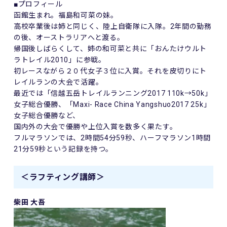
■プロフィール
函館生まれ。福島和可菜の妹。
高校卒業後は姉と同じく、陸上自衛隊に入隊。2年間の勤務
の後、オーストラリアへと渡る。
帰国後しばらくして、姉の和可菜と共に「おんたけウルト
ラトレイル2010」に参戦。
初レースながら２０代女子３位に入賞。それを皮切りにト
レイルランの大会で活躍。
最近では「信越五岳トレイルランニング2017 110k→50k」
女子総合優勝、「Maxi- Race China Yangshuo2017 25k」
女子総合優勝など、
国内外の大会で優勝や上位入賞を数多く果たす。
フルマラソンでは、2時間54分59秒、ハーフマラソン1時間
21分59秒という記録を持つ。
＜ラフティング講師＞
柴田 大吾