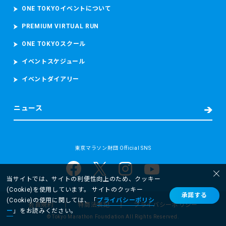
あります。）を撮影し、これらを取り扱います。
ONE TOKYOイベントについて
PREMIUM VIRTUAL RUN
・救護又は病院への搬送が必要となった場合
東京マラソン等大会時の宿泊先の名前及び電話番号、現在治
ONE TOKYOスクール
療中の病気、現在服用中の薬、アレルギー、傷病名、症状、
発生場所、処置の内容（もしあれば）等の必要な情報を取得
イベントスケジュール
し、搬送先の病院に提供します。
イベントダイアリー
また、病院へ搬送された場合には、当財団は、補償を含む事
故後の対応並びに今後の大会における救護スタッフの配置、
緊急車両の配備数及び台数その他の安全に関する事項の検討
ニュース
及び改善のため、傷病名、症状経過、治療経過及び現在の処
方について当該病院から取得します。
(2) 個人情報の取扱いの目的
東京マラソン財団 Official SNS
当財団は、以下に掲げる目的又はご本人に通知した目的の達
成のために個人情報を取り扱います。
・東京マラソン等にご応募いただくため
当サイトでは、サイトの利便性向上のため、クッキー
・東京マラソン等を通じて寄付をしていただくため
(Cookie)を使用しています。 サイトのクッキー
承諾する
ー 参加者の抽選及び登録のため
(Cookie)の使用に関しては、「
プライバシーポリシ
会員規約
特商法表記
プライバシーポリシー
ー 大会応募者及び参加者へのサービス及び安全の向上
ー
」をお読みください。
©︎ Tokyo Marathon Foundation All Rights Reserved.
ー 大会協賛企業・協力・関係団体からの情報提供