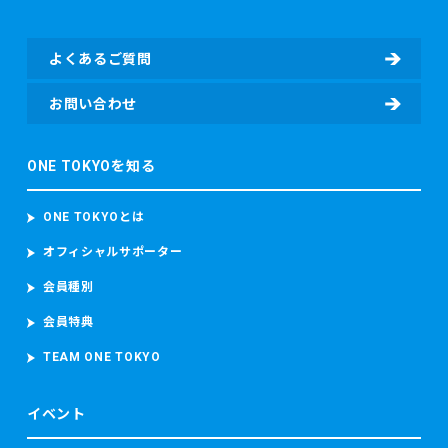
ス、担当者電話番号等）及び寄付情報（寄付先団体名、寄付
金額、寄付に関するアンケート回答等）を含む個人情報を取
よくあるご質問
得し、取り扱います。
・東京マラソン等にご参加いただく場合
お問い合わせ
東京マラソン等に参加する前に、東京マラソン参加前の体
調、ワクチンの接種履歴の有無及びPCR検査その他の感染症
ONE TOKYOを知る
検査の結果を取得することがあります。 東京マラソン等に参
加する場合、上記のデータのほか、顔写真、カメラ映像、本
大会記録並び本大会中の中途記録及び推定走行位置情報を含
ONE TOKYOとは
むデータを取得し、取り扱います。 当財団は、ランナーが参
加者本人であることを確認するため参加者の顔写真を撮影
オフィシャルサポーター
し、本大会中におけるコースの安全管理のために監視カメラ
会員種別
映像（参加者の容貌が写り込むことがあります。）を撮影
し、これらを取り扱います。
会員特典
東京マラソン等に参加する場合、上記のデータのほか、顔写
真、カメラ映像、本大会記録並び本大会中の中途記録及び推
TEAM ONE TOKYO
定走行位置情報を含むデータを取得し、取り扱います。
当財団は、ランナーが参加者本人であることを確認するため
イベント
参加者の顔写真を撮影し、本大会中におけるコースの安全管
理のために監視カメラ映像（参加者の容貌が写り込むことが