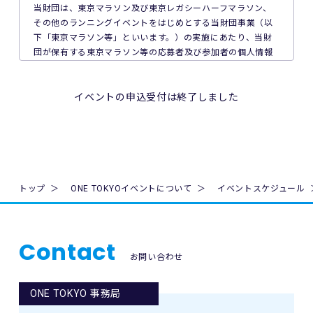
が加入する保険の給付額以上の損害を賠償する責任を負いま
当財団は、東京マラソン及び東京レガシーハーフマラソン、
せん。なお、本イベントの参加者は、自己の健康状態や体調
その他のランニングイベントをはじめとする当財団事業（以
に注意を払うものとします。
下「東京マラソン等」といいます。）の実施にあたり、当財
団が保有する東京マラソン等の応募者及び参加者の個人情報
8. 本イベント中の映像・写真・記事・記録・参加者の氏名、
の保護について次のとおり取り組んでいます。
肖像、年齢、住所（国名、都道府県名または区市町村名）等
のテレビ・新聞・雑誌・SNS・インターネット等での掲載及
1. 法令、国が定める指針その他の規範の遵守について
イベントの申込受付は終了しました
び利用の権利は主催者に属します。
当財団は、個人情報の取得、利用及び提供を必要とする場合
には、個人情報の保護に関する法律（平成15年法律第57号。
9. 本イベントの参加者が未成年の場合、親権者等法定代理人
以下「個人情報保護法」といいます。）その他の関連法令並
の同意を得てください。
びに法令及び規則に基づく義務に準拠した一般財団法人東京
マラソン財団個人情報の保護に関する規程（以下「当財団規
10. 本イベントは国内の関連するすべての法律を遵守し、実施
程」といいます。）を遵守し、厳正な管理のもとで行いま
トップ
ONE TOKYOイベントについて
イベントスケジュール
されるものとします。
す。
11. 主催者は、必要と判断する場合いつでも本規約を変更で
2. 個人情報の取得、利用及び提供について
きるものとします。変更後の本規約は、ウェブサイト内の適
Contact
当財団は、個人情報の取得、利用及び提供を必要とする場合
宜の場所に掲示（及び登録されたメールアドレスへの通知
お問い合わせ
には、日本工業規格「個人情報保護マネジメントシステム 要
が）された時点からその効力を生じるものとみなされます。
求事項」(JIS Q 15001:2006)に準拠した当財団の個人情報保
護マネジメントシステムを遵守し、厳正な管理のもとで行い
ONE TOKYO 事務局
12. 本イベントに関連して生ずる一切の紛争については、東
ます。
京地方裁判所を第一審の専属的合意管轄裁判所とします。