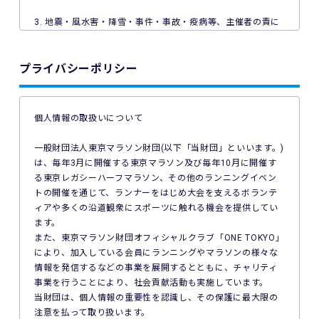
3. 地震・風水害・降雪・事件・事故・疫病等、主催者の責に
よらない事由で本イベントが中止となった場合、主催者は本
イベントの参加料の返金を一切行いません。
プライバシーポリシー
4. ご利用の端末機、OS、ブラウザソフトによっては本イベン
トへのエントリーができない場合があります。ご利用の端末
の非対応、インターネット回線の不具合などにより本イベン
個人情報の取扱いについて
トへのエントリーができなかったことについて、主催者は一
切の責任を負いません。
一般財団法人東京マラソン財団(以下「当財団」といいます。)
は、毎年3月に開催する東京マラソン及び毎年10月に開催す
5. 公共交通機関の遅延、道路事情その他いかなる理由による
る東京レガシーハーフマラソン、その他のランニングイベン
本イベントへの参加の遅刻又は不参加であっても、主催者は
トの開催を通じて、ランナーをはじめ大会を支えるボランテ
一切責任を負わず、本イベントの参加料の返金等は一切行い
ィアや多くの沿道観衆にスポーツに触れる機会を提供してい
ません。
ます。
また、東京マラソン財団オフィシャルクラブ「ONE TOKYO」
6. 本イベントの参加料についての領収証は発行いたしませ
により、加入している会員にランニングやマラソンの様々な
ん。
情報を発信するなどの事業を展開するとともに、チャリティ
事業を行うことにより、社会貢献活動も実施しています。
7. 主催者は本イベントの参加者の疾病や紛失、その他の事故
当財団は、個人情報の重要性を認識し、その保護に最大限の
に際し、主催者に故意又は重過失がある場合を除き、主催者
注意を払って取り扱います。