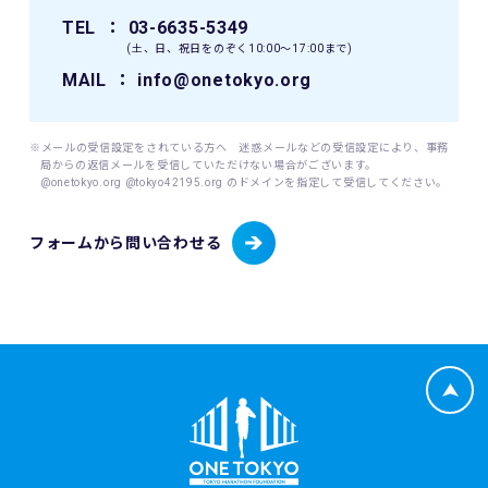
当財団が個人情報を取得するにあたっては、ご本人の意思に
TEL
： 03-6635-5349
よる（ご本人が未成年者（18歳未満）の場合はその親権者の
(土、日、祝日をのぞく10:00〜17:00まで)
同意を得た）情報の提供(登録、申込等)によることを原則と
します。
MAIL
： info@onetokyo.org
当財団が個人情報を取扱うにあたっては、その利用目的を事
前に明示し、明示した利用目的を達成するために必要な範囲
内でこれを行います。
※メールの受信設定をされている方へ 迷惑メールなどの受信設定により、事務
局からの返信メールを受信していただけない場合がございます。
@onetokyo.org @tokyo42195.org のドメインを指定して受信してください。
(1) 取り扱う個人情報
当財団は、以下に掲げる個人情報を取り扱います。
・東京マラソン等にご応募いただく場合
フォームから問い合わせる
・東京マラソン等を通じて寄付をしていただく場合
応募者が東京マラソン等にエントリーする場合、当財団は応
募者から提供いただいた応募者情報（応募者の氏名、性別、
生年月日、年齢、住所、電話番号、携帯電話番号、電子メー
ルアドレス、国籍、パスポート番号（海外エントリーの場
合）並びに緊急連絡先の氏名、電話番号及び応募者との関
係、日本陸上競技連盟（JAAF）への登録の有無、JAAF ID
等）、応募者のレース種目情報（応募者の障害（視覚障害、
知的障害、車いす）の有無、臓器移植の有無、伴走者の有
無）（該当する場合）、寄付者情報（所属先、住所、電話番
号、部署名、役職、担当者氏名、担当者電子メールアドレ