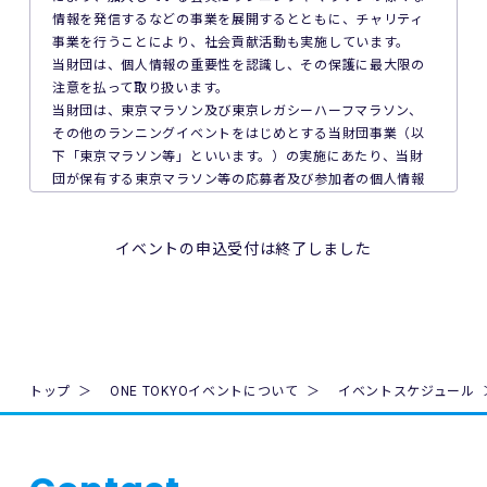
ん。
情報を発信するなどの事業を展開するとともに、チャリティ
事業を行うことにより、社会貢献活動も実施しています。
7. 主催者は本イベントの参加者の疾病や紛失、その他の事故
当財団は、個人情報の重要性を認識し、その保護に最大限の
に際し、主催者に故意又は重過失がある場合を除き、主催者
注意を払って取り扱います。
が加入する保険の給付額以上の損害を賠償する責任を負いま
当財団は、東京マラソン及び東京レガシーハーフマラソン、
せん。なお、本イベントの参加者は、自己の健康状態や体調
その他のランニングイベントをはじめとする当財団事業（以
に注意を払うものとします。
下「東京マラソン等」といいます。）の実施にあたり、当財
団が保有する東京マラソン等の応募者及び参加者の個人情報
8. 本イベント中の映像・写真・記事・記録・参加者の氏名、
の保護について次のとおり取り組んでいます。
肖像、年齢、住所（国名、都道府県名または区市町村名）等
のテレビ・新聞・雑誌・SNS・インターネット等での掲載及
1. 法令、国が定める指針その他の規範の遵守について
イベントの申込受付は終了しました
び利用の権利は主催者に属します。
当財団は、個人情報の取得、利用及び提供を必要とする場合
には、個人情報の保護に関する法律（平成15年法律第57号。
9. 本イベントの参加者が未成年の場合、親権者等法定代理人
以下「個人情報保護法」といいます。）その他の関連法令並
の同意を得てください。
びに法令及び規則に基づく義務に準拠した一般財団法人東京
マラソン財団個人情報の保護に関する規程（以下「当財団規
10. 本イベントは国内の関連するすべての法律を遵守し、実施
程」といいます。）を遵守し、厳正な管理のもとで行いま
トップ
ONE TOKYOイベントについて
イベントスケジュール
されるものとします。
す。
11. 主催者は、必要と判断する場合いつでも本規約を変更で
2. 個人情報の取得、利用及び提供について
きるものとします。変更後の本規約は、ウェブサイト内の適
当財団は、個人情報の取得、利用及び提供を必要とする場合