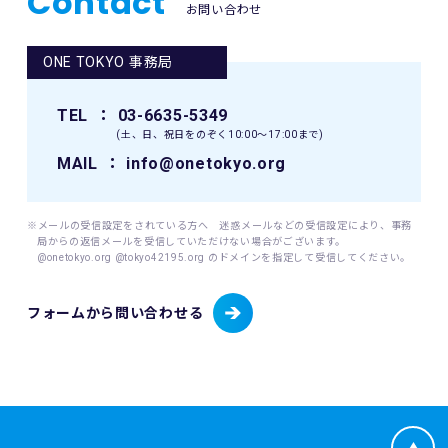
Contact
宜の場所に掲示（及び登録されたメールアドレスへの通知
お問い合わせ
には、日本工業規格「個人情報保護マネジメントシステム 要
が）された時点からその効力を生じるものとみなされます。
求事項」(JIS Q 15001:2006)に準拠した当財団の個人情報保
護マネジメントシステムを遵守し、厳正な管理のもとで行い
ONE TOKYO 事務局
12. 本イベントに関連して生ずる一切の紛争については、東
ます。
京地方裁判所を第一審の専属的合意管轄裁判所とします。
当財団が個人情報を取得するにあたっては、ご本人の意思に
TEL
： 03-6635-5349
よる（ご本人が未成年者（18歳未満）の場合はその親権者の
(土、日、祝日をのぞく10:00〜17:00まで)
同意を得た）情報の提供(登録、申込等)によることを原則と
します。
MAIL
： info@onetokyo.org
当財団が個人情報を取扱うにあたっては、その利用目的を事
前に明示し、明示した利用目的を達成するために必要な範囲
内でこれを行います。
※メールの受信設定をされている方へ 迷惑メールなどの受信設定により、事務
局からの返信メールを受信していただけない場合がございます。
@onetokyo.org @tokyo42195.org のドメインを指定して受信してください。
(1) 取り扱う個人情報
当財団は、以下に掲げる個人情報を取り扱います。
・東京マラソン等にご応募いただく場合
フォームから問い合わせる
・東京マラソン等を通じて寄付をしていただく場合
応募者が東京マラソン等にエントリーする場合、当財団は応
募者から提供いただいた応募者情報（応募者の氏名、性別、
生年月日、年齢、住所、電話番号、携帯電話番号、電子メー
ルアドレス、国籍、パスポート番号（海外エントリーの場
合）並びに緊急連絡先の氏名、電話番号及び応募者との関