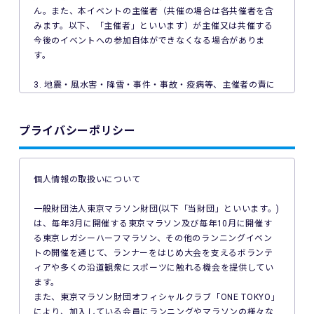
ん。また、本イベントの主催者（共催の場合は各共催者を含
みます。以下、「主催者」といいます）が主催又は共催する
今後のイベントへの参加自体ができなくなる場合がありま
す。
3. 地震・風水害・降雪・事件・事故・疫病等、主催者の責に
よらない事由で本イベントが中止となった場合、主催者は本
イベントの参加料の返金を一切行いません。
プライバシーポリシー
4. ご利用の端末機、OS、ブラウザソフトによっては本イベン
トへのエントリーができない場合があります。ご利用の端末
の非対応、インターネット回線の不具合などにより本イベン
個人情報の取扱いについて
トへのエントリーができなかったことについて、主催者は一
切の責任を負いません。
一般財団法人東京マラソン財団(以下「当財団」といいます。)
は、毎年3月に開催する東京マラソン及び毎年10月に開催す
5. 公共交通機関の遅延、道路事情その他いかなる理由による
る東京レガシーハーフマラソン、その他のランニングイベン
本イベントへの参加の遅刻又は不参加であっても、主催者は
トの開催を通じて、ランナーをはじめ大会を支えるボランテ
一切責任を負わず、本イベントの参加料の返金等は一切行い
ィアや多くの沿道観衆にスポーツに触れる機会を提供してい
ません。
ます。
また、東京マラソン財団オフィシャルクラブ「ONE TOKYO」
6. 本イベントの参加料についての領収証は発行いたしませ
により、加入している会員にランニングやマラソンの様々な