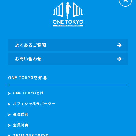
係、日本陸上競技連盟（JAAF）への登録の有無、JAAF ID
等）、応募者のレース種目情報（応募者の障害（視覚障害、
知的障害、車いす）の有無、臓器移植の有無、伴走者の有
無）（該当する場合）、寄付者情報（所属先、住所、電話番
号、部署名、役職、担当者氏名、担当者電子メールアドレ
ス、担当者電話番号等）及び寄付情報（寄付先団体名、寄付
金額、寄付に関するアンケート回答等）を含む個人情報を取
よくあるご質問
得し、取り扱います。
・東京マラソン等にご参加いただく場合
お問い合わせ
東京マラソン等に参加する前に、東京マラソン参加前の体
調、ワクチンの接種履歴の有無及びPCR検査その他の感染症
ONE TOKYOを知る
検査の結果を取得することがあります。 東京マラソン等に参
加する場合、上記のデータのほか、顔写真、カメラ映像、本
大会記録並び本大会中の中途記録及び推定走行位置情報を含
ONE TOKYOとは
むデータを取得し、取り扱います。 当財団は、ランナーが参
加者本人であることを確認するため参加者の顔写真を撮影
オフィシャルサポーター
し、本大会中におけるコースの安全管理のために監視カメラ
会員種別
映像（参加者の容貌が写り込むことがあります。）を撮影
し、これらを取り扱います。
会員特典
東京マラソン等に参加する場合、上記のデータのほか、顔写
真、カメラ映像、本大会記録並び本大会中の中途記録及び推
TEAM ONE TOKYO