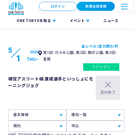
ログイン
新規会員登録
ONE TOKYOを知る
イベント
ニュース
全レベル（走力問わず）
5
2025
第1回：代々木公園、第2回：駒沢公園、第3回：
1
THU
~
皇居
ファンラン
現役アスリート楠 康成選手といっしょにモ
ーニングジョグ
受付終了
基本情報
種目一覧
規約
申込