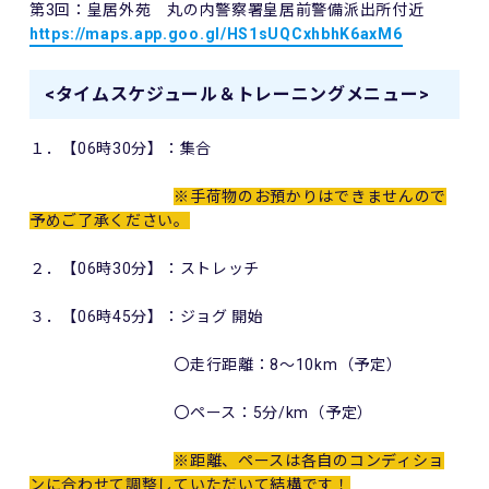
第3回：皇居外苑 丸の内警察署皇居前警備派出所付近
https://maps.app.goo.gl/
HS1sUQCxhbhK6axM6
<タイムスケジュール＆トレーニングメニュー>
１．【06時30分】：集合
※手荷物のお預かりはできませんので
予めご了承ください。
２．【06時30分】：ストレッチ
３．【06時45分】：ジョグ 開始
〇走行距離：8～10km（予定）
〇ペース：5分/km（予定）
※距離、ペースは各自のコンディショ
ンに合わせて調整していただいて結構です！