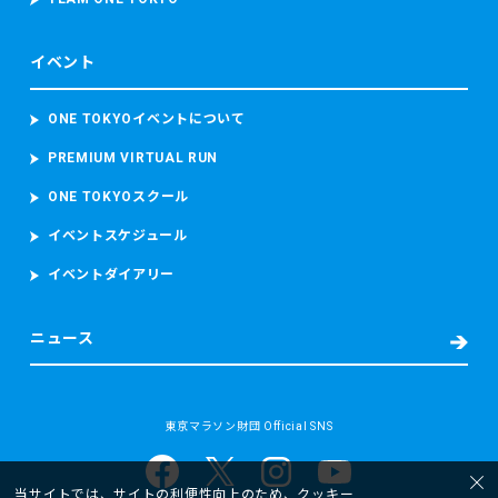
定走行位置情報を含むデータを取得し、取り扱います。
当財団は、ランナーが参加者本人であることを確認するため
イベント
参加者の顔写真を撮影し、本大会中におけるコースの安全管
理のために監視カメラ映像（参加者の容貌が写り込むことが
あります。）を撮影し、これらを取り扱います。
ONE TOKYOイベントについて
PREMIUM VIRTUAL RUN
・救護又は病院への搬送が必要となった場合
東京マラソン等大会時の宿泊先の名前及び電話番号、現在治
ONE TOKYOスクール
療中の病気、現在服用中の薬、アレルギー、傷病名、症状、
発生場所、処置の内容（もしあれば）等の必要な情報を取得
イベントスケジュール
し、搬送先の病院に提供します。
イベントダイアリー
また、病院へ搬送された場合には、当財団は、補償を含む事
故後の対応並びに今後の大会における救護スタッフの配置、
緊急車両の配備数及び台数その他の安全に関する事項の検討
ニュース
及び改善のため、傷病名、症状経過、治療経過及び現在の処
方について当該病院から取得します。
(2) 個人情報の取扱いの目的
東京マラソン財団 Official SNS
当財団は、以下に掲げる目的又はご本人に通知した目的の達
成のために個人情報を取り扱います。
・東京マラソン等にご応募いただくため
当サイトでは、サイトの利便性向上のため、クッキー