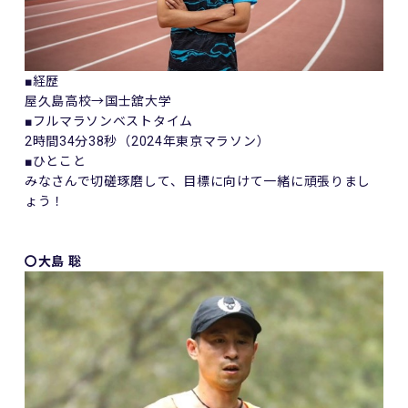
■経歴
屋久島高校→国士舘大学
■フルマラソンベストタイム
2時間34分38秒（2024年東京マラソン）
■ひとこと
みなさんで切磋琢磨して、目標に向けて一緒に頑張りまし
ょう！
〇大島 聡