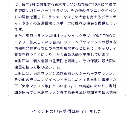
は、毎年3月に開催する東京マラソン及び毎年10月に開催す
5. 公共交通機関の遅延、道路事情その他いかなる理由による
る東京レガシーハーフマラソン、その他のランニングイベン
本イベントへの参加の遅刻又は不参加であっても、主催者は
トの開催を通じて、ランナーをはじめ大会を支えるボランテ
一切責任を負わず、本イベントの参加料の返金等は一切行い
ィアや多くの沿道観衆にスポーツに触れる機会を提供してい
ません。
ます。
また、東京マラソン財団オフィシャルクラブ「ONE TOKYO」
6. 本イベントの参加料についての領収証は発行いたしませ
により、加入している会員にランニングやマラソンの様々な
ん。
情報を発信するなどの事業を展開するとともに、チャリティ
事業を行うことにより、社会貢献活動も実施しています。
7. 主催者は本イベントの参加者の疾病や紛失、その他の事故
当財団は、個人情報の重要性を認識し、その保護に最大限の
に際し、主催者に故意又は重過失がある場合を除き、主催者
注意を払って取り扱います。
が加入する保険の給付額以上の損害を賠償する責任を負いま
当財団は、東京マラソン及び東京レガシーハーフマラソン、
せん。なお、本イベントの参加者は、自己の健康状態や体調
その他のランニングイベントをはじめとする当財団事業（以
に注意を払うものとします。
下「東京マラソン等」といいます。）の実施にあたり、当財
団が保有する東京マラソン等の応募者及び参加者の個人情報
8. 本イベント中の映像・写真・記事・記録・参加者の氏名、
の保護について次のとおり取り組んでいます。
肖像、年齢、住所（国名、都道府県名または区市町村名）等
のテレビ・新聞・雑誌・SNS・インターネット等での掲載及
1. 法令、国が定める指針その他の規範の遵守について
イベントの申込受付は終了しました
び利用の権利は主催者に属します。
当財団は、個人情報の取得、利用及び提供を必要とする場合
には、個人情報の保護に関する法律（平成15年法律第57号。
9. 本イベントの参加者が未成年の場合、親権者等法定代理人
以下「個人情報保護法」といいます。）その他の関連法令並
の同意を得てください。