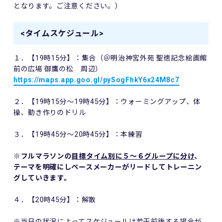
となります。ご注意ください。）
<タイムスケジュール>
１．【19時15分】：集合（＠明治神宮外苑 聖徳記念絵画館
前の広場 御鷹の松 周辺）
https://maps.app.goo.gl/pySogFhkY6x24M8c7
２．【19時15分～19時45分】：ウォーミングアップ、体
操、動き作りのドリル
３．【19時45分～20時45分】：本練習
※フルマラソンの
目標タイム別に５～６グループに分け
、
テーマを明確にしペースメーカーがリードしてトレーニン
グしていきます。
４．【20時45分】：解散
※当日の状況によってスケジュールは若干前後する場合が