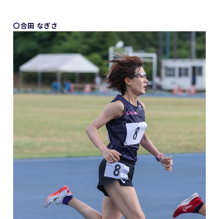
〇合田 なぎさ