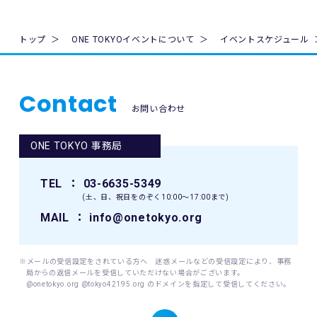
びに法令及び規則に基づく義務に準拠した一般財団法人東京
マラソン財団個人情報の保護に関する規程（以下「当財団規
10. 本イベントは国内の関連するすべての法律を遵守し、実施
程」といいます。）を遵守し、厳正な管理のもとで行いま
トップ
ONE TOKYOイベントについて
イベントスケジュール
されるものとします。
す。
11. 主催者は、必要と判断する場合いつでも本規約を変更で
2. 個人情報の取得、利用及び提供について
きるものとします。変更後の本規約は、ウェブサイト内の適
Contact
当財団は、個人情報の取得、利用及び提供を必要とする場合
宜の場所に掲示（及び登録されたメールアドレスへの通知
お問い合わせ
には、日本工業規格「個人情報保護マネジメントシステム 要
が）された時点からその効力を生じるものとみなされます。
求事項」(JIS Q 15001:2006)に準拠した当財団の個人情報保
護マネジメントシステムを遵守し、厳正な管理のもとで行い
ONE TOKYO 事務局
12. 本イベントに関連して生ずる一切の紛争については、東
ます。
京地方裁判所を第一審の専属的合意管轄裁判所とします。
当財団が個人情報を取得するにあたっては、ご本人の意思に
TEL
： 03-6635-5349
よる（ご本人が未成年者（18歳未満）の場合はその親権者の
(土、日、祝日をのぞく10:00〜17:00まで)
同意を得た）情報の提供(登録、申込等)によることを原則と
します。
MAIL
： info@onetokyo.org
当財団が個人情報を取扱うにあたっては、その利用目的を事
前に明示し、明示した利用目的を達成するために必要な範囲
内でこれを行います。
※メールの受信設定をされている方へ 迷惑メールなどの受信設定により、事務
局からの返信メールを受信していただけない場合がございます。
@onetokyo.org @tokyo42195.org のドメインを指定して受信してください。
(1) 取り扱う個人情報
当財団は、以下に掲げる個人情報を取り扱います。