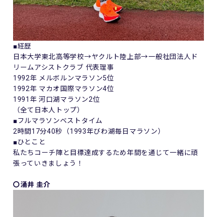
■経歴
日本大学東北高等学校→ヤクルト陸上部→一般社団法人ド
リームアシストクラブ 代表理事
1992年 メルボルンマラソン5位
1992年 マカオ国際マラソン4位
1991年 河口湖マラソン2位
（全て日本人トップ）
■フルマラソンベストタイム
2時間17分40秒（1993年びわ湖毎日マラソン）
■ひとこと
私たちコーチ陣と目標達成するため年間を通じて一緒に頑
張っていきましょう！
〇涌井 圭介