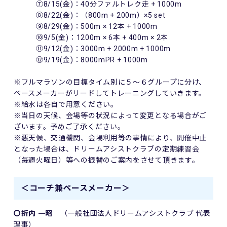
⑦8/15(金)：40分ファルトレク走 + 1000m
⑧8/22(金)：（800m + 200m）×5 set
⑨8/29(金)：500m × 12本 + 1000m
⑩9/5(金)：1200m × 6本 + 400m × 2本
⑪9/12(金)：3000m + 2000m + 1000m
⑫9/19(金)：8000mPR + 1000m
※フルマラソンの目標タイム別に５～６グループに分け、
ペースメーカーがリードしてトレーニングしていきます。
※給水は各自で用意ください。
※当日の天候、会場等の状況によって変更となる場合がご
ざいます。予めご了承ください。
※悪天候、交通機関、会場利用等の事情により、開催中止
となった場合は、ドリームアシストクラブの定期練習会
（毎週火曜日）等への振替のご案内をさせて頂きます。
＜コーチ兼ペースメーカー＞
〇折内 一昭
（一般社団法人ドリームアシストクラブ 代表
理事）