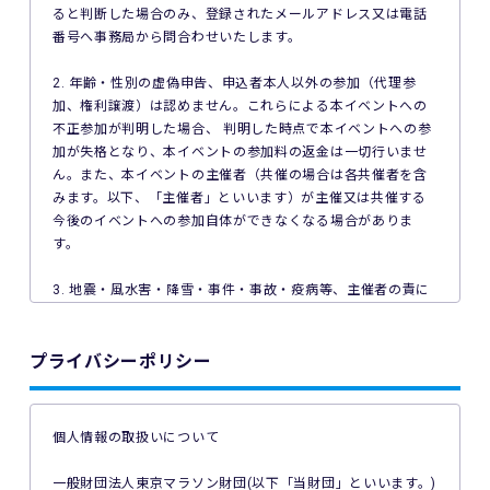
ると判断した場合のみ、登録されたメールアドレス又は電話
番号へ事務局から問合わせいたします。
2. 年齢・性別の虚偽申告、申込者本人以外の参加（代理参
加、権利譲渡）は認めません。これらによる本イベントへの
不正参加が判明した場合、 判明した時点で本イベントへの参
加が失格となり、本イベントの参加料の返金は一切行いませ
ん。また、本イベントの主催者（共催の場合は各共催者を含
みます。以下、「主催者」といいます）が主催又は共催する
今後のイベントへの参加自体ができなくなる場合がありま
す。
3. 地震・風水害・降雪・事件・事故・疫病等、主催者の責に
よらない事由で本イベントが中止となった場合、主催者は本
イベントの参加料の返金を一切行いません。
プライバシーポリシー
4. ご利用の端末機、OS、ブラウザソフトによっては本イベン
トへのエントリーができない場合があります。ご利用の端末
の非対応、インターネット回線の不具合などにより本イベン
個人情報の取扱いについて
トへのエントリーができなかったことについて、主催者は一
切の責任を負いません。
一般財団法人東京マラソン財団(以下「当財団」といいます。)