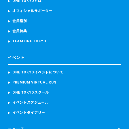
ONE TOKYOとは
むデータを取得し、取り扱います。 当財団は、ランナーが参
加者本人であることを確認するため参加者の顔写真を撮影
オフィシャルサポーター
し、本大会中におけるコースの安全管理のために監視カメラ
会員種別
映像（参加者の容貌が写り込むことがあります。）を撮影
し、これらを取り扱います。
会員特典
東京マラソン等に参加する場合、上記のデータのほか、顔写
真、カメラ映像、本大会記録並び本大会中の中途記録及び推
TEAM ONE TOKYO
定走行位置情報を含むデータを取得し、取り扱います。
当財団は、ランナーが参加者本人であることを確認するため
イベント
参加者の顔写真を撮影し、本大会中におけるコースの安全管
理のために監視カメラ映像（参加者の容貌が写り込むことが
あります。）を撮影し、これらを取り扱います。
ONE TOKYOイベントについて
PREMIUM VIRTUAL RUN
・救護又は病院への搬送が必要となった場合
東京マラソン等大会時の宿泊先の名前及び電話番号、現在治
ONE TOKYOスクール
療中の病気、現在服用中の薬、アレルギー、傷病名、症状、
発生場所、処置の内容（もしあれば）等の必要な情報を取得
イベントスケジュール
し、搬送先の病院に提供します。
イベントダイアリー
また、病院へ搬送された場合には、当財団は、補償を含む事
故後の対応並びに今後の大会における救護スタッフの配置、
緊急車両の配備数及び台数その他の安全に関する事項の検討