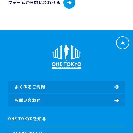
・東京マラソン等にご応募いただく場合
フォームから問い合わせる
・東京マラソン等を通じて寄付をしていただく場合
応募者が東京マラソン等にエントリーする場合、当財団は応
募者から提供いただいた応募者情報（応募者の氏名、性別、
生年月日、年齢、住所、電話番号、携帯電話番号、電子メー
ルアドレス、国籍、パスポート番号（海外エントリーの場
合）並びに緊急連絡先の氏名、電話番号及び応募者との関
係、日本陸上競技連盟（JAAF）への登録の有無、JAAF ID
等）、応募者のレース種目情報（応募者の障害（視覚障害、
知的障害、車いす）の有無、臓器移植の有無、伴走者の有
無）（該当する場合）、寄付者情報（所属先、住所、電話番
号、部署名、役職、担当者氏名、担当者電子メールアドレ
ス、担当者電話番号等）及び寄付情報（寄付先団体名、寄付
金額、寄付に関するアンケート回答等）を含む個人情報を取
よくあるご質問
得し、取り扱います。
・東京マラソン等にご参加いただく場合
お問い合わせ
東京マラソン等に参加する前に、東京マラソン参加前の体
調、ワクチンの接種履歴の有無及びPCR検査その他の感染症
ONE TOKYOを知る
検査の結果を取得することがあります。 東京マラソン等に参
加する場合、上記のデータのほか、顔写真、カメラ映像、本
大会記録並び本大会中の中途記録及び推定走行位置情報を含