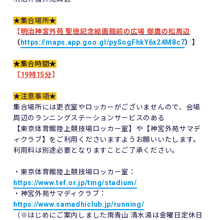
★集合場所★
【
明治神宮外苑 聖徳記念絵画館前の広場 御鷹の松周辺
（
https://maps.app.goo.gl/pySogFhkY6x24M8c7
）
】
★集合時間★
【
19時15分
】
★注意事項★
集合場所には更衣室やロッカーがございませんので、会場
周辺のランニングステーションサービスのある
【東京体育館陸上競技場ロッカー室】や【神宮外苑サマデ
ィクラブ】をご利用くださいますようお願いいたします。
利用料は別途必要となりますことご了承ください。
・東京体育館陸上競技場ロッカー室：
https://www.tef.or.jp/tmg/stadium/
・神宮外苑サマディクラブ：
https://www.samadhiclub.jp/running/
（※はじめにご案内しました南青山 清水湯は金曜日定休日