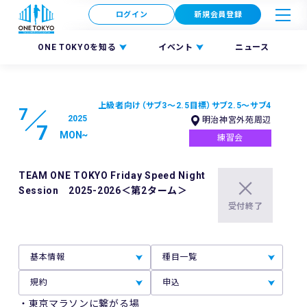
ログイン
新規会員登録
ONE TOKYOを知る
イベント
ニュース
上級者向け（サブ3～2.5目標）
サブ2.5～サブ4
7
2025
明治神宮外苑周辺
7
MON
~
練習会
TEAM ONE TOKYO Friday Speed Night
Session 2025-2026＜第2ターム＞
受付終了
基本情報
種目一覧
規約
申込
・東京マラソンに繋がる場