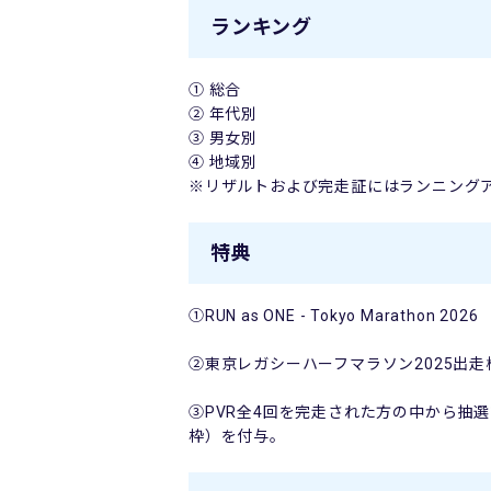
ランキング
① 総合
② 年代別
③ 男女別
④ 地域別
※リザルトおよび完走証にはランニング
特典
①RUN as ONE - Tokyo Maratho
②東京レガシーハーフマラソン2025出走
③PVR全4回を完走された方の中から抽選でRUN
枠）を付与。