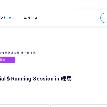
ント
ニュース
総合運動場公園 陸上競技場
習会
rial＆Running Session in 練馬