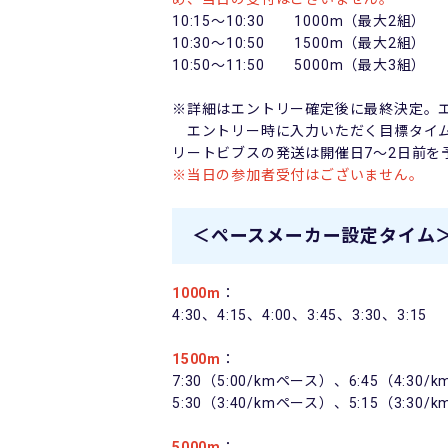
10:15
～
10:30
1000m
（最大
2
組）
10:30
～
10:50
1500m
（最大
2
組）
10:50
～
11:50
5
000m
（最大
3
組）
※詳細はエントリー確定後に最終決定。
エントリー時に入力いただく目標タイム
リートビブスの発送は開催日7～2日前を
※当日の参加者受付はございません。
＜ペースメーカー設定タイム
1000m
：
4:30
、
4:15
、
4:00
、
3:45
、
3:30
、
3:15
1500m
：
7:30（5:00/kmペース）、6:45（4:30
5:30
（
3:40/km
ペース）、
5:15
（
3:30/k
5000m
：