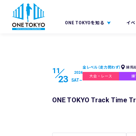
ONE TOKYOを知る
イベ
全レベル（走力問わず）
練馬
11
2024
23
大会・レース
練
SAT
~
ONE TOKYO Track Time T