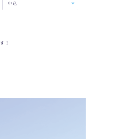
申込
す！