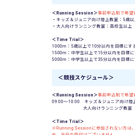
＜
Running Session
＞
事前申込制で希望
・キッズ＆ジュニア向け陸上教室：
5
歳以
・大人向けランニング教室：高校生以上
＜
Time Trial
＞
1000m
：
5
歳以上で
10
分以内を目標にす
1500m
：中学生以上で
15
分以内を目標に
5000m
：中学生以上で35分以内を目標に
＜競技スケジュール＞
＜
Running Session
＞
事前申込制で希望
09:00
～
10:00
キッズ＆ジュニア向け陸
大人向けランニング教室
＜
Time Trial
＞
※
Running Session
に参加されない方は
め、当日の受付はございません。