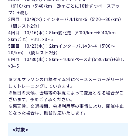
（6’10/km→5’40/km 2kmごとに10秒ずつペースアッ
プ）+流し
3回目 10/9(水)：インターバル1km×6（5’20～30/km）
（間レスト2分）
4回目 10/16(水)：8km変化走（6’00/km→5’40/km
2kmごと）+流し×3~5
5回目 10/23(水)：2kmインターバル×3～4（5’00～
20/km）（間レスト2分）
6回目 10/30(水)：8km～10kmペース走(5’30/km)+流し
×3~5
※フルマラソンの目標タイム別にペースメーカーがリード
してトレーニングしていきます。
※当日の天候、会場等の状況によって変更となる場合がご
ざいます。予めご了承ください。
※悪天候、交通機関、会場利用等の事情により、開催中止
となった場合は、振替対応いたします。
<対象>