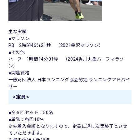
主な実績
■マラソン
PB 2時間46分21秒 （2021金沢マラソン）
■その他
ハーフ 1時間14分01秒 （2024香川丸亀ハーフマラソ
ン）
■関連資格
一般財団法人 日本ランニング協会認定 ランニングアドバイ
ザー
<定員>
■全６回セット：
50
名
■単発：各回
10
名
※先着入金順となりますので、定員に達し次第終了とさせ
ていただきます。