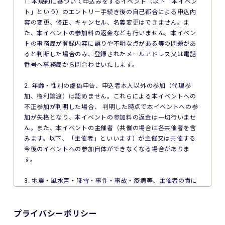
1. 本規約に基づいて申込みをするイベント（以下「本イベン
ト」という）のエントリー手続き後の自己都合による申込内
容の変更、修正、キャンセル、名義変更はできません。ま
た、本イベントの参加料の返金なども行いません。本イベン
トの事務局が登録内容に誤りや不明な点がある等の問題があ
ると判断した場合のみ、登録されたメールアドレス又は電話
番号へ事務局から問合わせいたします。
2. 年齢・性別の虚偽申告、申込者本人以外の参加（代理参
加、権利譲渡）は認めません。これらによる本イベントへの
不正参加が判明した場合、 判明した時点で本イベントへの参
加が失格となり、本イベントの参加料の返金は一切行いませ
ん。また、本イベントの主催者（共催の場合は各共催者を含
みます。以下、「主催者」といいます）が主催又は共催する
今後のイベントへの参加自体ができなくなる場合がありま
す。
3. 地震・風水害・降雪・事件・事故・疫病等、主催者の責に
よらない事由で本イベントが中止となった場合、主催者は本
イベントの参加料の返金を一切行いません。
プライバシーポリシー
4. ご利用の端末機、OS、ブラウザソフトによっては本イベン