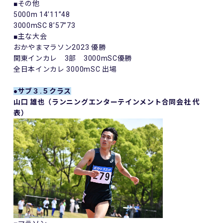
■その他
5000m 14’11”48
3000mSC 8’57”73
■主な大会
おかやまマラソン2023 優勝
関東インカレ 3部 3000mSC優勝
全日本インカレ 3000mSC 出場
●サブ３.５クラス
山口 雄也（ランニングエンターテインメント合同会社 代
表）