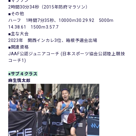
■マラソン
2
時間
30
分
34
秒（
2015
年防府マラソン）
■その他
ハーフ
1
時間
7
分
35
秒、
10000
ｍ
30.29.92
5000
ｍ
14.38.61
1500
ｍ
3.57.7
■主な大会
2023
年 関西インカレ
3
位、箱根予選会出場
■関連資格
JAAF
公認ジュニアコーチ
(
日本スポーツ協会公認陸上競技
コーチ
1)
●サブ４クラス
麻生慎太郎