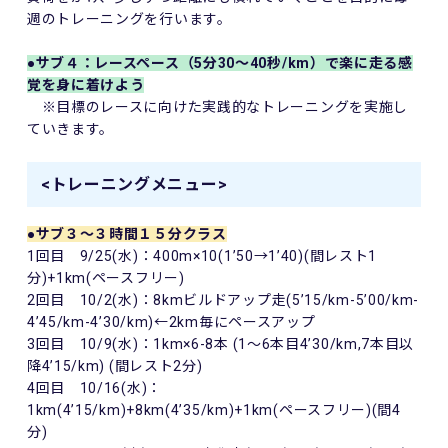
週のトレーニングを行います。
●サブ４：レースペース（5分30～40秒/km）で楽に走る感
覚を身に着けよう
※目標のレースに向けた実践的なトレーニングを実施し
ていきます。
<トレーニングメニュー>
●サブ３～３時間１５分クラス
1回目 9/25(水)：400m×10(1’50→1’40)(間レスト1
分)+1km(ペースフリー)
2回目 10/2(水)：8kmビルドアップ走(5’15/km-5’00/km-
4’45/km-4’30/km)←2km毎にペースアップ
3回目 10/9(水)：1km×6-8本 (1〜6本目4’30/km,7本目以
降4’15/km) (間レスト2分)
4回目 10/16(水)：
1km(4’15/km)+8km(4’35/km)+1km(ペースフリー)(間4
分)