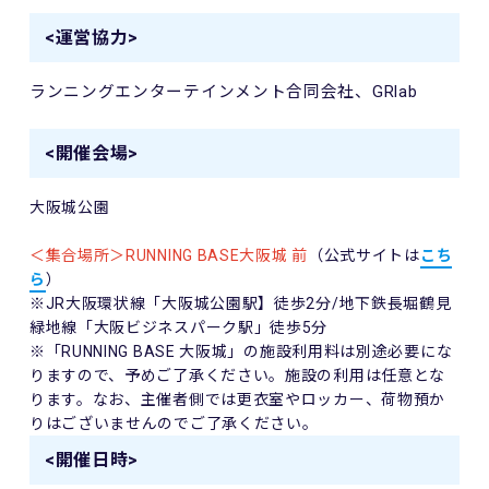
<運営協力>
ランニングエンターテインメント合同会社、GRlab
<開催会場>
大阪城公園
＜集合場所＞
RUNNING BASE
大阪城 前
（公式サイトは
こち
ら
）
※
JR
大阪環状線「大阪城公園駅】徒歩
2
分
/
地下鉄長堀鶴見
緑地線「大阪ビジネスパーク駅」徒歩
5
分
※「
RUNNING BASE
大阪城」の施設利用料は別途必要にな
りますので、予めご了承ください。施設の利用は任意とな
ります。なお、主催者側では更衣室やロッカー、荷物預か
りはございませんのでご了承ください。
<開催日時>