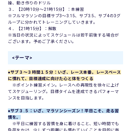
操、動き作りのドリル
３．【
20
時10分～
21
時15分】：本練習
※フルマラソンの目標サブ
3～3.15
、サブ
3.5
、サブ
4
の
3
グ
ループに分かれてトレーニングしていきます。
４．【
21
時15分】：解散
※当日の状況によってスケジュールは若干前後する場合が
ございます。予めご了承ください。
<テーマ>
●サブ３～３時間１５分：いざ、レース本番。レースペース
に慣れて、目標達成に向けた心と体をつくる
※ポイント練習メイン。レースへの再現性を徐々に上げ
てスケジューリング。目標タイムを達成できるパフォーマ
ンスを目指します。
●サブ３.５：いざ、マラソンシーズン！平日こそ、走る習
慣を。
※平日に練習する習慣を身に着けること、短い時間でも
負荷をかけ、少しずつ距離にも慣れていくことを目的に毎