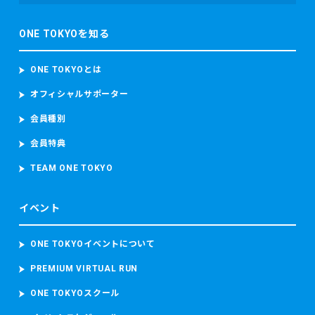
東京マラソン等に参加する前に、東京マラソン参加前の体
調、ワクチンの接種履歴の有無及びPCR検査その他の感染症
ONE TOKYOを知る
検査の結果を取得することがあります。 東京マラソン等に参
加する場合、上記のデータのほか、顔写真、カメラ映像、本
大会記録並び本大会中の中途記録及び推定走行位置情報を含
ONE TOKYOとは
むデータを取得し、取り扱います。 当財団は、ランナーが参
加者本人であることを確認するため参加者の顔写真を撮影
オフィシャルサポーター
し、本大会中におけるコースの安全管理のために監視カメラ
会員種別
映像（参加者の容貌が写り込むことがあります。）を撮影
し、これらを取り扱います。
会員特典
東京マラソン等に参加する場合、上記のデータのほか、顔写
真、カメラ映像、本大会記録並び本大会中の中途記録及び推
TEAM ONE TOKYO
定走行位置情報を含むデータを取得し、取り扱います。
当財団は、ランナーが参加者本人であることを確認するため
イベント
参加者の顔写真を撮影し、本大会中におけるコースの安全管
理のために監視カメラ映像（参加者の容貌が写り込むことが
あります。）を撮影し、これらを取り扱います。
ONE TOKYOイベントについて
PREMIUM VIRTUAL RUN
・救護又は病院への搬送が必要となった場合
東京マラソン等大会時の宿泊先の名前及び電話番号、現在治
ONE TOKYOスクール
療中の病気、現在服用中の薬、アレルギー、傷病名、症状、
発生場所、処置の内容（もしあれば）等の必要な情報を取得