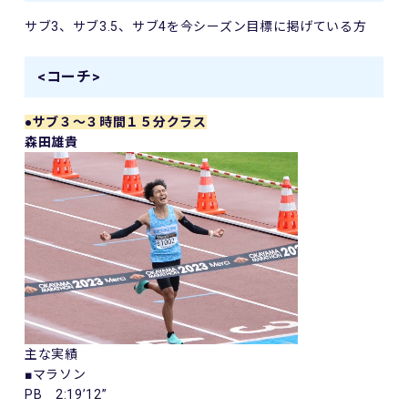
サブ
3
、サブ
3.5
、サブ
4
を今シーズン目標に掲げている方
<コーチ>
●サブ３～３時間１５分クラス
森田雄貴
主な実績
■マラソン
PB 2:19’12”