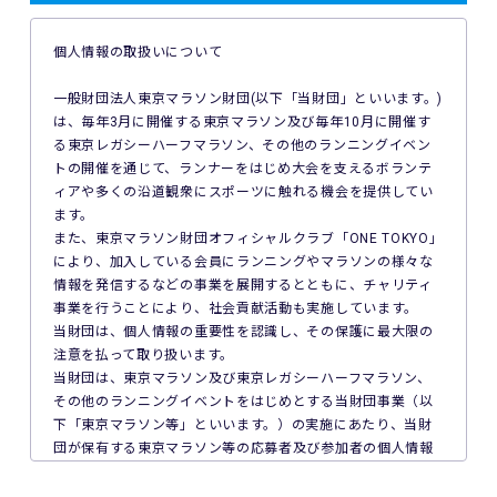
トへのエントリーができない場合があります。ご利用の端末
の非対応、インターネット回線の不具合などにより本イベン
個人情報の取扱いについて
トへのエントリーができなかったことについて、主催者は一
切の責任を負いません。
一般財団法人東京マラソン財団(以下「当財団」といいます。)
は、毎年3月に開催する東京マラソン及び毎年10月に開催す
5. 公共交通機関の遅延、道路事情その他いかなる理由による
る東京レガシーハーフマラソン、その他のランニングイベン
本イベントへの参加の遅刻又は不参加であっても、主催者は
トの開催を通じて、ランナーをはじめ大会を支えるボランテ
一切責任を負わず、本イベントの参加料の返金等は一切行い
ィアや多くの沿道観衆にスポーツに触れる機会を提供してい
ません。
ます。
また、東京マラソン財団オフィシャルクラブ「ONE TOKYO」
6. 本イベントの参加料についての領収証は発行いたしませ
により、加入している会員にランニングやマラソンの様々な
ん。
情報を発信するなどの事業を展開するとともに、チャリティ
事業を行うことにより、社会貢献活動も実施しています。
7. 主催者は本イベントの参加者の疾病や紛失、その他の事故
当財団は、個人情報の重要性を認識し、その保護に最大限の
に際し、主催者に故意又は重過失がある場合を除き、主催者
注意を払って取り扱います。
が加入する保険の給付額以上の損害を賠償する責任を負いま
当財団は、東京マラソン及び東京レガシーハーフマラソン、
せん。なお、本イベントの参加者は、自己の健康状態や体調
その他のランニングイベントをはじめとする当財団事業（以
に注意を払うものとします。
下「東京マラソン等」といいます。）の実施にあたり、当財
団が保有する東京マラソン等の応募者及び参加者の個人情報
8. 本イベント中の映像・写真・記事・記録・参加者の氏名、
の保護について次のとおり取り組んでいます。
肖像、年齢、住所（国名、都道府県名または区市町村名）等