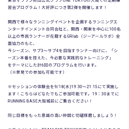
東京マラソン財団公式クラブONE TOKYOの大阪での定期練
習会プログラム！大好評につき第2弾を開催します！
関西で様々なランニングイベントを企画するランニングエ
ンターテインメント合同会社と、関西・関東を中心に100名
以上の市民ランナーが在籍するGRlab（ジーアールラボ）全
面協力のもと、
今シーズン、サブ3～サブ4を目指すランナー向けに、「シ
ーズン本番を控えた、今必要な実践的なトレーニング」
をテーマにした計6回のプログラムを行います。
（※単発での参加も可能です）
※セッションの体験会を9/18(水)19:30～21:15にて実施し
ます！こちらはどなたでもご参加可能です。19：30までに
RUNNING BASE大阪城前にご集合ください！
同じ目標をもった意識の高い仲間と切磋琢磨しましょう！