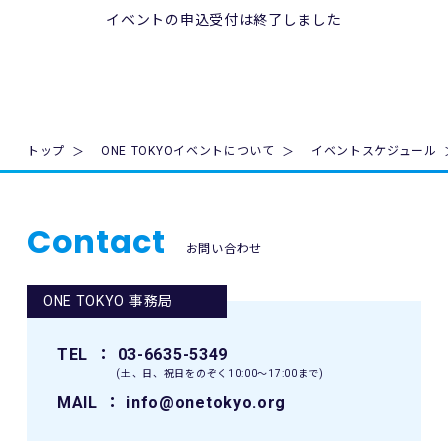
のテレビ・新聞・雑誌・SNS・インターネット等での掲載及
1. 法令、国が定める指針その他の規範の遵守について
イベントの申込受付は終了しました
び利用の権利は主催者に属します。
当財団は、個人情報の取得、利用及び提供を必要とする場合
には、個人情報の保護に関する法律（平成15年法律第57号。
9. 本イベントの参加者が未成年の場合、親権者等法定代理人
以下「個人情報保護法」といいます。）その他の関連法令並
の同意を得てください。
びに法令及び規則に基づく義務に準拠した一般財団法人東京
マラソン財団個人情報の保護に関する規程（以下「当財団規
10. 本イベントは国内の関連するすべての法律を遵守し、実施
程」といいます。）を遵守し、厳正な管理のもとで行いま
トップ
ONE TOKYOイベントについて
イベントスケジュール
されるものとします。
す。
11. 主催者は、必要と判断する場合いつでも本規約を変更で
2. 個人情報の取得、利用及び提供について
きるものとします。変更後の本規約は、ウェブサイト内の適
Contact
当財団は、個人情報の取得、利用及び提供を必要とする場合
宜の場所に掲示（及び登録されたメールアドレスへの通知
お問い合わせ
には、日本工業規格「個人情報保護マネジメントシステム 要
が）された時点からその効力を生じるものとみなされます。
求事項」(JIS Q 15001:2006)に準拠した当財団の個人情報保
護マネジメントシステムを遵守し、厳正な管理のもとで行い
ONE TOKYO 事務局
12. 本イベントに関連して生ずる一切の紛争については、東
ます。
京地方裁判所を第一審の専属的合意管轄裁判所とします。
当財団が個人情報を取得するにあたっては、ご本人の意思に
TEL
： 03-6635-5349
よる（ご本人が未成年者（18歳未満）の場合はその親権者の
(土、日、祝日をのぞく10:00〜17:00まで)
同意を得た）情報の提供(登録、申込等)によることを原則と
します。
MAIL
： info@onetokyo.org
当財団が個人情報を取扱うにあたっては、その利用目的を事
前に明示し、明示した利用目的を達成するために必要な範囲