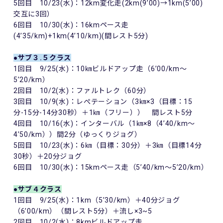
5回目 10/23(水)：12km変化走(2km(9’00)→1km(5’00)
交互に3回）
6回目 10/30(水)：16kmペース走
(4’35/km)+1km(4’10/km)(間レスト5分)
●サブ３.５クラス
1回目 9/25(水)：10㎞ビルドアップ走（6’00/km～
5’20/km）
2回目 10/2(水)：ファルトレク（60分）
3回目 10/9(水)：レぺテーション（3㎞×3（目標：15
分-15分-14分30秒）＋1㎞（フリー）） 間レスト5分
4回目 10/16(水)：インターバル（1㎞×8（4’40/km～
4’50/km））間2分（ゆっくりジョグ）
5回目 10/23(水)：6㎞（目標：30分）＋3㎞（目標14分
30秒）＋20分ジョグ
6回目 10/30(水)：15kmペース走（5’40/km～5’20/km）
●サブ４クラス
1回目 9/25(水)：1km（5’30/km）＋40分ジョグ
（6’00/km）（間レスト5分）＋流し×3~5
2回目 10/2(水)：8kmビルドアップ走