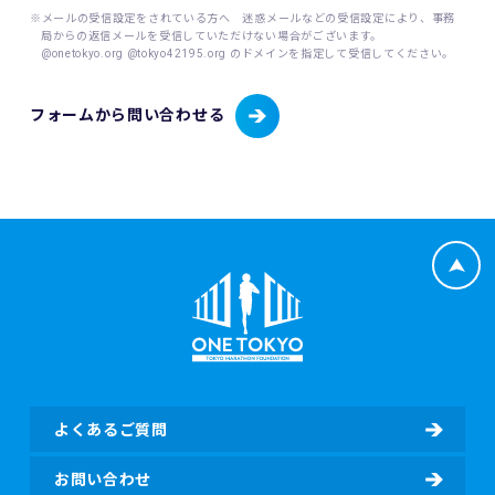
内でこれを行います。
※メールの受信設定をされている方へ 迷惑メールなどの受信設定により、事務
局からの返信メールを受信していただけない場合がございます。
@onetokyo.org @tokyo42195.org のドメインを指定して受信してください。
(1) 取り扱う個人情報
当財団は、以下に掲げる個人情報を取り扱います。
・東京マラソン等にご応募いただく場合
フォームから問い合わせる
・東京マラソン等を通じて寄付をしていただく場合
応募者が東京マラソン等にエントリーする場合、当財団は応
募者から提供いただいた応募者情報（応募者の氏名、性別、
生年月日、年齢、住所、電話番号、携帯電話番号、電子メー
ルアドレス、国籍、パスポート番号（海外エントリーの場
合）並びに緊急連絡先の氏名、電話番号及び応募者との関
係、日本陸上競技連盟（JAAF）への登録の有無、JAAF ID
等）、応募者のレース種目情報（応募者の障害（視覚障害、
知的障害、車いす）の有無、臓器移植の有無、伴走者の有
無）（該当する場合）、寄付者情報（所属先、住所、電話番
号、部署名、役職、担当者氏名、担当者電子メールアドレ
ス、担当者電話番号等）及び寄付情報（寄付先団体名、寄付
金額、寄付に関するアンケート回答等）を含む個人情報を取
よくあるご質問
得し、取り扱います。
・東京マラソン等にご参加いただく場合
お問い合わせ