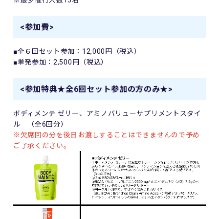
※最少催行人数
15
名
<参加費>
■全６回セット参加：
12,000
円（税込）
■単発参加：
2,500
円（税込）
<参加特典★全6回セット参加の方のみ★>
ボディメンテ ゼリー、アミノバリューサプリメントスタイ
ル （全
6
回分）
※欠席回の分を後日お渡しすることはできませんので予め
ご了承ください。