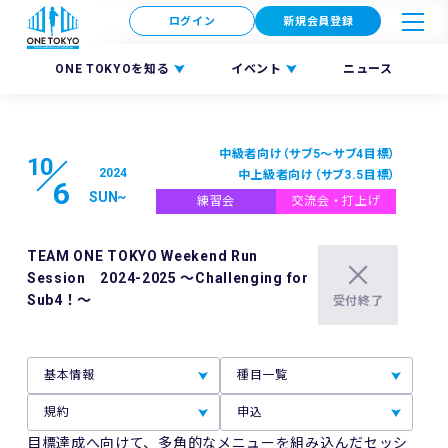
ログイン
新規会員登録
ONE TOKYOを知る
イベント
ニュース
中級者向け（サブ5〜サブ4目標）
10
2024
中上級者向け（サブ3.5目標）
6
SUN
~
練習会
交流会・打上げ
TEAM ONE TOKYO Weekend Run
Session 2024-2025 ～Challenging for
Sub4！～
受付終了
基本情報
種目一覧
規約
申込
目標達成へ向けて、多角的なメニューを組み込んだセッシ