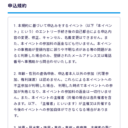
申込規約
1. 本規約に基づいて申込みをするイベント（以下「本イベン
ト」という）のエントリー手続き後の自己都合による申込内
容の変更、修正、キャンセル、名義変更はできません。ま
た、本イベントの参加料の返金なども行いません。本イベン
トの事務局が登録内容に誤りや不明な点がある等の問題があ
ると判断した場合のみ、登録されたメールアドレス又は電話
番号へ事務局から問合わせいたします。
2. 年齢・性別の虚偽申告、申込者本人以外の参加（代理参
加、権利譲渡）は認めません。これらによる本イベントへの
不正参加が判明した場合、 判明した時点で本イベントへの参
加が失格となり、本イベントの参加料の返金は一切行いませ
ん。また、本イベントの主催者（共催の場合は各共催者を含
みます。以下、「主催者」といいます）が主催又は共催する
今後のイベントへの参加自体ができなくなる場合がありま
す。
3. 地震・風水害・降雪・事件・事故・疫病等、主催者の責に