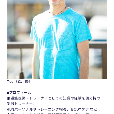
Yuu（森川優）
■プロフィール
柔道整復師・トレーナーとしての知識や経験を備え持つ
RUN
トレーナー。
RUN
パーソナルやトレーニング指導、
BODY
ケア など 、