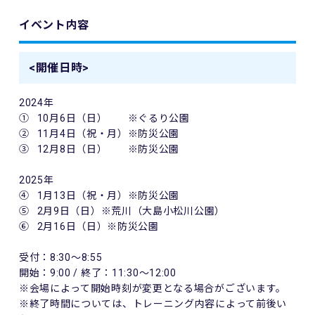
イベント内容
<開催日時>
2024
年
①
10
月
6
日（日） ※ぐるり公園
②
11
月
4
日（祝・月）※防災公園
③
12
月
8
日（日） ※防災公園
2025
年
④
1
月
13
日（祝・月）※防災公園
⑤
2
月
9
日（日）※荒川（大島小松川公園）
⑥
2
月
16
日（日）※防災公園
受付：
8:30
～
8:55
開始：
9:00 /
終了：
11:30
～
12:00
※会場によって開始時刻が変更となる場合がございます。
※終了時間については、トレーニング内容によって前後い