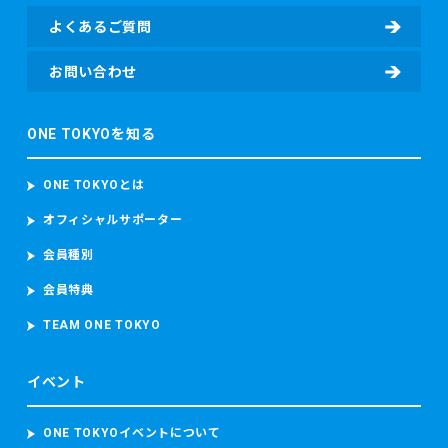
金額、寄付に関するアンケート回答等）を含む個人情報を取
よくあるご質問
得し、取り扱います。
・東京マラソン等にご参加いただく場合
お問い合わせ
東京マラソン等に参加する前に、東京マラソン参加前の体
調、ワクチンの接種履歴の有無及びPCR検査その他の感染症
ONE TOKYOを知る
検査の結果を取得することがあります。 東京マラソン等に参
加する場合、上記のデータのほか、顔写真、カメラ映像、本
大会記録並び本大会中の中途記録及び推定走行位置情報を含
ONE TOKYOとは
むデータを取得し、取り扱います。 当財団は、ランナーが参
加者本人であることを確認するため参加者の顔写真を撮影
オフィシャルサポーター
し、本大会中におけるコースの安全管理のために監視カメラ
会員種別
映像（参加者の容貌が写り込むことがあります。）を撮影
し、これらを取り扱います。
会員特典
東京マラソン等に参加する場合、上記のデータのほか、顔写
真、カメラ映像、本大会記録並び本大会中の中途記録及び推
TEAM ONE TOKYO
定走行位置情報を含むデータを取得し、取り扱います。
当財団は、ランナーが参加者本人であることを確認するため
イベント
参加者の顔写真を撮影し、本大会中におけるコースの安全管
理のために監視カメラ映像（参加者の容貌が写り込むことが
あります。）を撮影し、これらを取り扱います。
ONE TOKYOイベントについて