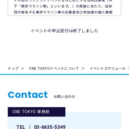
その他のランニングイベントをはじめとする当財団事業（以
に注意を払うものとします。
下「東京マラソン等」といいます。）の実施にあたり、当財
団が保有する東京マラソン等の応募者及び参加者の個人情報
8. 本イベント中の映像・写真・記事・記録・参加者の氏名、
の保護について次のとおり取り組んでいます。
肖像、年齢、住所（国名、都道府県名または区市町村名）等
のテレビ・新聞・雑誌・SNS・インターネット等での掲載及
1. 法令、国が定める指針その他の規範の遵守について
イベントの申込受付は終了しました
び利用の権利は主催者に属します。
当財団は、個人情報の取得、利用及び提供を必要とする場合
には、個人情報の保護に関する法律（平成15年法律第57号。
9. 本イベントの参加者が未成年の場合、親権者等法定代理人
以下「個人情報保護法」といいます。）その他の関連法令並
の同意を得てください。
びに法令及び規則に基づく義務に準拠した一般財団法人東京
マラソン財団個人情報の保護に関する規程（以下「当財団規
10. 本イベントは国内の関連するすべての法律を遵守し、実施
程」といいます。）を遵守し、厳正な管理のもとで行いま
トップ
ONE TOKYOイベントについて
イベントスケジュール
されるものとします。
す。
11. 主催者は、必要と判断する場合いつでも本規約を変更で
2. 個人情報の取得、利用及び提供について
きるものとします。変更後の本規約は、ウェブサイト内の適
Contact
当財団は、個人情報の取得、利用及び提供を必要とする場合
宜の場所に掲示（及び登録されたメールアドレスへの通知
お問い合わせ
には、日本工業規格「個人情報保護マネジメントシステム 要
が）された時点からその効力を生じるものとみなされます。
求事項」(JIS Q 15001:2006)に準拠した当財団の個人情報保
護マネジメントシステムを遵守し、厳正な管理のもとで行い
ONE TOKYO 事務局
12. 本イベントに関連して生ずる一切の紛争については、東
ます。
京地方裁判所を第一審の専属的合意管轄裁判所とします。
当財団が個人情報を取得するにあたっては、ご本人の意思に
TEL
： 03-6635-5349
よる（ご本人が未成年者（18歳未満）の場合はその親権者の