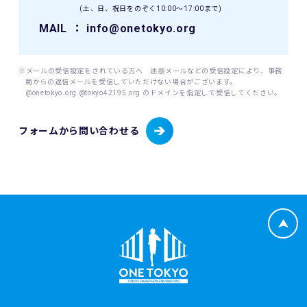
(土、日、祝日をのぞく10:00〜17:00まで)
同意を得た）情報の提供(登録、申込等)によることを原則と
します。
MAIL
： info@onetokyo.org
当財団が個人情報を取扱うにあたっては、その利用目的を事
前に明示し、明示した利用目的を達成するために必要な範囲
内でこれを行います。
※メールの受信設定をされている方へ 迷惑メールなどの受信設定により、事務
局からの返信メールを受信していただけない場合がございます。
@onetokyo.org @tokyo42195.org のドメインを指定して受信してください。
(1) 取り扱う個人情報
当財団は、以下に掲げる個人情報を取り扱います。
・東京マラソン等にご応募いただく場合
フォームから問い合わせる
・東京マラソン等を通じて寄付をしていただく場合
応募者が東京マラソン等にエントリーする場合、当財団は応
募者から提供いただいた応募者情報（応募者の氏名、性別、
生年月日、年齢、住所、電話番号、携帯電話番号、電子メー
ルアドレス、国籍、パスポート番号（海外エントリーの場
合）並びに緊急連絡先の氏名、電話番号及び応募者との関
係、日本陸上競技連盟（JAAF）への登録の有無、JAAF ID
等）、応募者のレース種目情報（応募者の障害（視覚障害、
知的障害、車いす）の有無、臓器移植の有無、伴走者の有
無）（該当する場合）、寄付者情報（所属先、住所、電話番
号、部署名、役職、担当者氏名、担当者電子メールアドレ
ス、担当者電話番号等）及び寄付情報（寄付先団体名、寄付