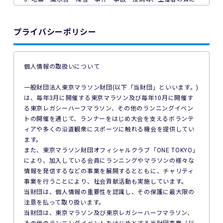
よらない事由で本イベントが中止となった場合、主催者は本
イベントの参加料の返金を一切行いません。
プライバシーポリシー
4. ご利用の端末機、OS、ブラウザソフトによっては本イベン
トへのエントリーができない場合があります。ご利用の端末
の非対応、インターネット回線の不具合などにより本イベン
個人情報の取扱いについて
トへのエントリーができなかったことについて、主催者は一
切の責任を負いません。
一般財団法人東京マラソン財団(以下「当財団」といいます。)
は、毎年3月に開催する東京マラソン及び毎年10月に開催す
5. 公共交通機関の遅延、道路事情その他いかなる理由による
る東京レガシーハーフマラソン、その他のランニングイベン
本イベントへの参加の遅刻又は不参加であっても、主催者は
トの開催を通じて、ランナーをはじめ大会を支えるボランテ
一切責任を負わず、本イベントの参加料の返金等は一切行い
ィアや多くの沿道観衆にスポーツに触れる機会を提供してい
ません。
ます。
また、東京マラソン財団オフィシャルクラブ「ONE TOKYO」
6. 本イベントの参加料についての領収証は発行いたしませ
により、加入している会員にランニングやマラソンの様々な
ん。
情報を発信するなどの事業を展開するとともに、チャリティ
事業を行うことにより、社会貢献活動も実施しています。
7. 主催者は本イベントの参加者の疾病や紛失、その他の事故
当財団は、個人情報の重要性を認識し、その保護に最大限の
に際し、主催者に故意又は重過失がある場合を除き、主催者
注意を払って取り扱います。
が加入する保険の給付額以上の損害を賠償する責任を負いま
当財団は、東京マラソン及び東京レガシーハーフマラソン、
せん。なお、本イベントの参加者は、自己の健康状態や体調