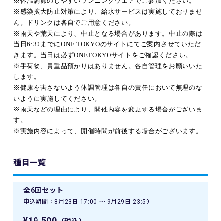
※体温調節のしやすいランニングウェアでご参加ください。
※感染拡大防止対策により、給水サービスは実施しておりませ
ん。ドリンクは各自でご用意ください。
※雨天や荒天により、中止となる場合があります。中止の際は
当日
6:30
までに
ONE TOKYO
のサイトにてご案内させていただ
きます。当日は必ず
ONETOKYO
サイトをご確認ください。
※手荷物、貴重品預かりはありません。各自管理をお願いいた
します。
※健康を害さないよう体調管理は各自の責任において無理のな
いように実施してください。
※雨天などの理由により、開催内容を変更する場合がございま
す。
※実施内容によって、開催時間が前後する場合がございます。
種目一覧
全6回セット
申込期間：8月23日 17:00 〜 9月29日 23:59
¥19,500
（税込）