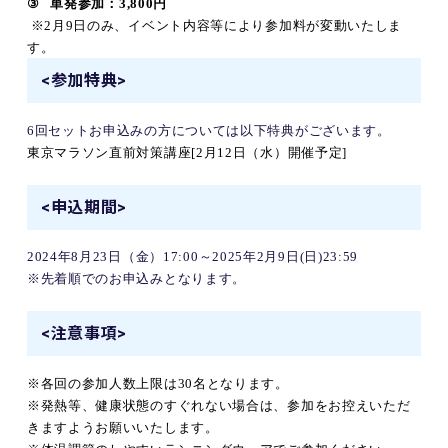
③
単発参加：
3,800
円
※2月9日のみ、イベント内容等により参加料が変動いたしま
す。
<参加特典>
6回セットお申込みの方については以下特典がございます。
東京マラソン直前対策講座
[2
月
12
日（水）開催予定
]
<申込期間>
2024
年
8
月
23
日（金）
17:00
～
2025
年2月9日
(
日
)23:59
※先着順でのお申込みとなります。
<注意事項>
※各回の参加人数上限は3
0
名となります。
※発熱等、健康状態のすぐれない場合は、参加をお控えいただ
きますようお願いいたします。