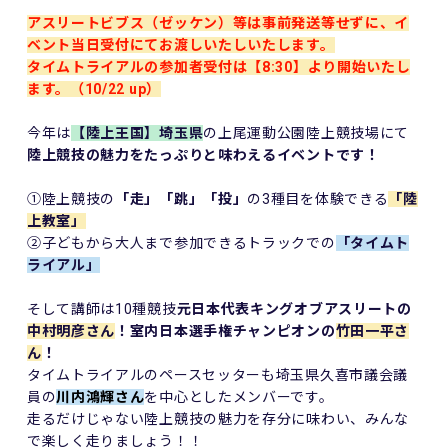
アスリートビブス（ゼッケン）等は事前発送等せずに、イ
ベント当日受付にてお渡しいたしいたします。
タイムトライアルの参加者受付は【8:30】より開始いたし
ます。（10/22 up）
今年は
【陸上王国】埼玉県
の上尾運動公園陸上競技場にて
陸上競技の魅力をたっぷりと味わえるイベントです！
①陸上競技の
「走」「跳」「投」
の3種目を体験できる
「陸
上教室」
②子どもから大人まで参加できるトラックでの
「タイムト
ライアル」
そして講師は10種競技
元日本代表キングオブアスリートの
中村明彦さん
！室内日本選手権チャンピオンの
竹田一平さ
ん
！
タイムトライアルのペースセッターも埼玉県久喜市議会議
員の
川内鴻輝さん
を中心としたメンバーです。
走るだけじゃない陸上競技の魅力を存分に味わい、みんな
で楽しく走りましょう！！