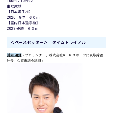
100m：10秒22
主な成績
【日本選手権】
2020 8位 ６０m
【室内日本選手権】
2023 優勝 ６０m
＜ペースセッター＞ タイムトライアル
川内 鴻輝
（プロランナー、株式会社
K
・
K
スポーツ代表取締役
社長、久喜市議会議員）