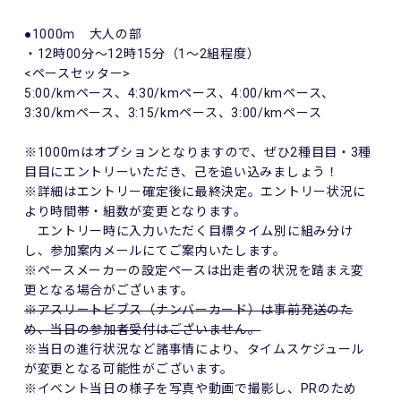
●1000ｍ 大人の部
・12時00分～12時15分（1～2組程度）
<ペースセッター>
5:00/kmペース、4:30/kmペース、4:00/kmペース、
3:30/kmペース、3:15/kmペース、3:00/kmペース
※1000mはオプションとなりますので、ぜひ2種目目・3種
目目にエントリーいただき、己を追い込みましょう！
※詳細はエントリー確定後に最終決定。エントリー状況に
より時間帯・組数が変更となります。
エントリー時に入力いただく目標タイム別に組み分け
し、参加案内メールにてご案内いたします。
※ペースメーカーの設定ペースは出走者の状況を踏まえ変
更となる場合がございます。
※アスリートビブス（ナンバーカード）は事前発送のた
め、当日の参加者受付はございません。
※当日の進行状況など諸事情により、タイムスケジュール
が変更となる可能性がございます。
※イベント当日の様子を写真や動画で撮影し、PRのため