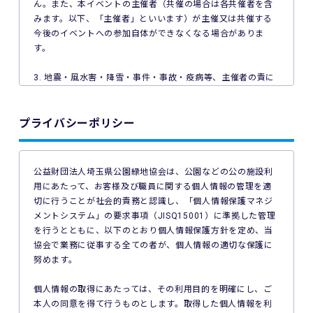
ん。また、本イベントの主催者（共催の場合は各共催者を含
みます。以下、「主催者」といいます）が主催又は共催する
今後のイベントへの参加自体ができなくなる場合がありま
す。
3. 地震・風水害・降雪・事件・事故・疫病等、主催者の責に
よらない事由で本イベントが中止となった場合、主催者は本
イベントの参加料の返金を一切行いません。
プライバシーポリシー
4. ご利用の端末機、OS、ブラウザソフトによっては本イベン
トへのエントリーができない場合があります。ご利用の端末
の非対応、インターネット回線の不具合などにより本イベン
公益財団法人埼玉県公園緑地協会は、公園などの公の施設利
トへのエントリーができなかったことについて、主催者は一
用にあたって、お客様及び職員に関する個人情報の管理を適
切の責任を負いません。
切に行うことが社会的責務と認識し、「個人情報保護マネジ
メントシステム」の要求事項（JISQ15001）に準拠した管理
5. 公共交通機関の遅延、道路事情その他いかなる理由による
を行うとともに、以下のとおり個人情報保護方針を定め、当
本イベントへの参加の遅刻又は不参加であっても、主催者は
協会で業務に従事する全ての者が、個人情報の適切な保護に
一切責任を負わず、本イベントの参加料の返金等は一切行い
努めます。
ません。
個人情報の取得にあたっては、その利用目的を明確にし、ご
6. 本イベントの参加料についての領収証は発行いたしませ
本人の同意を得て行うものとします。取得した個人情報を利
ん。