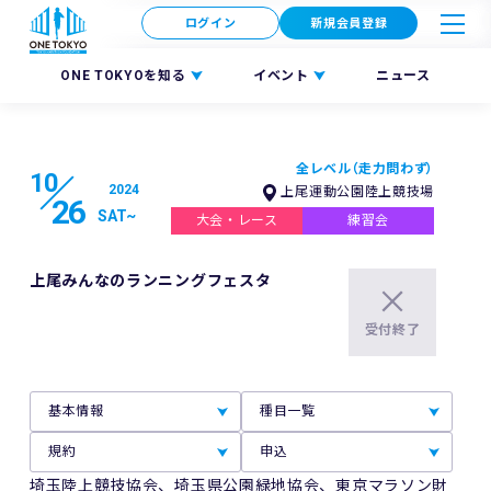
ログイン
新規会員登録
ONE TOKYOを知る
イベント
ニュース
全レベル（走力問わず）
10
2024
上尾運動公園陸上競技場
26
SAT
~
大会・レース
練習会
上尾みんなのランニングフェスタ
受付終了
基本情報
種目一覧
規約
申込
埼玉陸上競技協会、埼玉県公園緑地協会、東京マラソン財