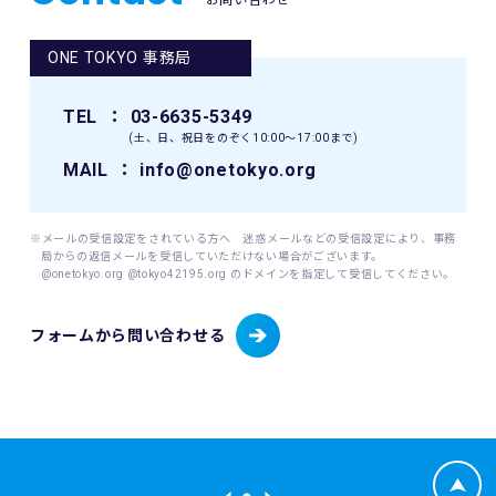
が）された時点からその効力を生じるものとみなされます。
ONE TOKYO 事務局
12. 本イベントに関連して生ずる一切の紛争については、東
京地方裁判所を第一審の専属的合意管轄裁判所とします。
TEL
： 03-6635-5349
(土、日、祝日をのぞく10:00〜17:00まで)
MAIL
： info@onetokyo.org
※メールの受信設定をされている方へ 迷惑メールなどの受信設定により、事務
局からの返信メールを受信していただけない場合がございます。
@onetokyo.org @tokyo42195.org のドメインを指定して受信してください。
フォームから問い合わせる