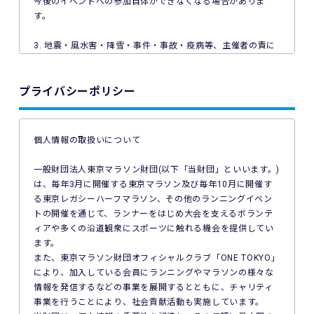
今後のイベントへの参加自体ができなくなる場合がありま
す。
3. 地震・風水害・降雪・事件・事故・疫病等、主催者の責に
よらない事由で本イベントが中止となった場合、主催者は本
イベントの参加料の返金を一切行いません。
プライバシーポリシー
4. ご利用の端末機、OS、ブラウザソフトによっては本イベン
トへのエントリーができない場合があります。ご利用の端末
の非対応、インターネット回線の不具合などにより本イベン
個人情報の取扱いについて
トへのエントリーができなかったことについて、主催者は一
切の責任を負いません。
一般財団法人東京マラソン財団(以下「当財団」といいます。)
は、毎年3月に開催する東京マラソン及び毎年10月に開催す
5. 公共交通機関の遅延、道路事情その他いかなる理由による
る東京レガシーハーフマラソン、その他のランニングイベン
本イベントへの参加の遅刻又は不参加であっても、主催者は
トの開催を通じて、ランナーをはじめ大会を支えるボランテ
一切責任を負わず、本イベントの参加料の返金等は一切行い
ィアや多くの沿道観衆にスポーツに触れる機会を提供してい
ません。
ます。
また、東京マラソン財団オフィシャルクラブ「ONE TOKYO」
6. 本イベントの参加料についての領収証は発行いたしませ
により、加入している会員にランニングやマラソンの様々な
ん。
情報を発信するなどの事業を展開するとともに、チャリティ
事業を行うことにより、社会貢献活動も実施しています。
7. 主催者は本イベントの参加者の疾病や紛失、その他の事故