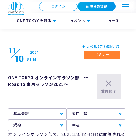
ログイン
新規会員登録
ONE TOKYOを知る
イベント
ニュース
全レベル（走力問わず）
11
2024
セミナー
10
SUN
~
ONE TOKYO オンラインマラソン部 ～
Road to 東京マラソン2025～
受付終了
基本情報
種目一覧
規約
申込
オンラインマラソン部で、2025年3月2日(日)に開催される