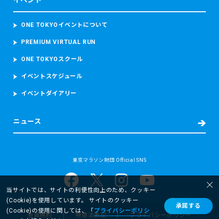
イベント
参加者の顔写真を撮影し、本大会中におけるコースの安全管
理のために監視カメラ映像（参加者の容貌が写り込むことが
あります。）を撮影し、これらを取り扱います。
ONE TOKYOイベントについて
PREMIUM VIRTUAL RUN
・救護又は病院への搬送が必要となった場合
東京マラソン等大会時の宿泊先の名前及び電話番号、現在治
ONE TOKYOスクール
療中の病気、現在服用中の薬、アレルギー、傷病名、症状、
発生場所、処置の内容（もしあれば）等の必要な情報を取得
イベントスケジュール
し、搬送先の病院に提供します。
イベントダイアリー
また、病院へ搬送された場合には、当財団は、補償を含む事
故後の対応並びに今後の大会における救護スタッフの配置、
緊急車両の配備数及び台数その他の安全に関する事項の検討
ニュース
及び改善のため、傷病名、症状経過、治療経過及び現在の処
方について当該病院から取得します。
(2) 個人情報の取扱いの目的
東京マラソン財団 Official SNS
当財団は、以下に掲げる目的又はご本人に通知した目的の達
成のために個人情報を取り扱います。
・東京マラソン等にご応募いただくため
当サイトでは、サイトの利便性向上のため、クッキー
・東京マラソン等を通じて寄付をしていただくため
(Cookie)を使用しています。 サイトのクッキー
承諾する
ー 参加者の抽選及び登録のため
(Cookie)の使用に関しては、「
プライバシーポリシ
会員規約
特商法表記
プライバシーポリシー
ー 大会応募者及び参加者へのサービス及び安全の向上