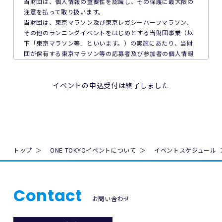
当財団は、個人情報の重要性を認識し、その保護に最大限の
に際し、主催者に故意又は重過失がある場合を除き、主催者
注意を払って取り扱います。
が加入する保険の給付額以上の損害を賠償する責任を負いま
当財団は、東京マラソン及び東京レガシーハーフマラソン、
せん。なお、本イベントの参加者は、自己の健康状態や体調
その他のランニングイベントをはじめとする当財団事業（以
に注意を払うものとします。
下「東京マラソン等」といいます。）の実施にあたり、当財
団が保有する東京マラソン等の応募者及び参加者の個人情報
8. 本イベント中の映像・写真・記事・記録・参加者の氏名、
の保護について次のとおり取り組んでいます。
肖像、年齢、住所（国名、都道府県名または区市町村名）等
のテレビ・新聞・雑誌・SNS・インターネット等での掲載及
1. 法令、国が定める指針その他の規範の遵守について
イベントの申込受付は終了しました
び利用の権利は主催者に属します。
当財団は、個人情報の取得、利用及び提供を必要とする場合
には、個人情報の保護に関する法律（平成15年法律第57号。
9. 本イベントの参加者が未成年の場合、親権者等法定代理人
以下「個人情報保護法」といいます。）その他の関連法令並
の同意を得てください。
びに法令及び規則に基づく義務に準拠した一般財団法人東京
マラソン財団個人情報の保護に関する規程（以下「当財団規
10. 本イベントは国内の関連するすべての法律を遵守し、実施
程」といいます。）を遵守し、厳正な管理のもとで行いま
トップ
ONE TOKYOイベントについて
イベントスケジュール
されるものとします。
す。
11. 主催者は、必要と判断する場合いつでも本規約を変更で
2. 個人情報の取得、利用及び提供について
きるものとします。変更後の本規約は、ウェブサイト内の適
Contact
当財団は、個人情報の取得、利用及び提供を必要とする場合
宜の場所に掲示（及び登録されたメールアドレスへの通知
お問い合わせ
には、日本工業規格「個人情報保護マネジメントシステム 要
が）された時点からその効力を生じるものとみなされます。
求事項」(JIS Q 15001:2006)に準拠した当財団の個人情報保
護マネジメントシステムを遵守し、厳正な管理のもとで行い