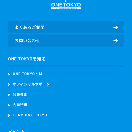
無）（該当する場合）、寄付者情報（所属先、住所、電話番
号、部署名、役職、担当者氏名、担当者電子メールアドレ
ス、担当者電話番号等）及び寄付情報（寄付先団体名、寄付
金額、寄付に関するアンケート回答等）を含む個人情報を取
よくあるご質問
得し、取り扱います。
・東京マラソン等にご参加いただく場合
お問い合わせ
東京マラソン等に参加する前に、東京マラソン参加前の体
調、ワクチンの接種履歴の有無及びPCR検査その他の感染症
ONE TOKYOを知る
検査の結果を取得することがあります。 東京マラソン等に参
加する場合、上記のデータのほか、顔写真、カメラ映像、本
大会記録並び本大会中の中途記録及び推定走行位置情報を含
ONE TOKYOとは
むデータを取得し、取り扱います。 当財団は、ランナーが参
加者本人であることを確認するため参加者の顔写真を撮影
オフィシャルサポーター
し、本大会中におけるコースの安全管理のために監視カメラ
会員種別
映像（参加者の容貌が写り込むことがあります。）を撮影
し、これらを取り扱います。
会員特典
東京マラソン等に参加する場合、上記のデータのほか、顔写
真、カメラ映像、本大会記録並び本大会中の中途記録及び推
TEAM ONE TOKYO
定走行位置情報を含むデータを取得し、取り扱います。
当財団は、ランナーが参加者本人であることを確認するため