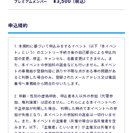
¥3,500
（税込）
プレミアムメンバー
申込規約
1. 本規約に基づいて申込みをするイベント（以下「本イベン
ト」という）のエントリー手続き後の自己都合による申込内
容の変更、修正、キャンセル、名義変更はできません。ま
た、本イベントの参加料の返金なども行いません。本イベン
トの事務局が登録内容に誤りや不明な点がある等の問題があ
ると判断した場合のみ、登録されたメールアドレス又は電話
番号へ事務局から問合わせいたします。
2. 年齢・性別の虚偽申告、申込者本人以外の参加（代理参
加、権利譲渡）は認めません。これらによる本イベントへの
不正参加が判明した場合、 判明した時点で本イベントへの参
加が失格となり、本イベントの参加料の返金は一切行いませ
ん。また、本イベントの主催者（共催の場合は各共催者を含
みます。以下、「主催者」といいます）が主催又は共催する