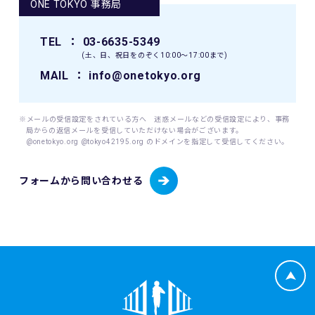
ONE TOKYO 事務局
12. 本イベントに関連して生ずる一切の紛争については、東
ます。
京地方裁判所を第一審の専属的合意管轄裁判所とします。
当財団が個人情報を取得するにあたっては、ご本人の意思に
TEL
： 03-6635-5349
よる（ご本人が未成年者（18歳未満）の場合はその親権者の
(土、日、祝日をのぞく10:00〜17:00まで)
同意を得た）情報の提供(登録、申込等)によることを原則と
します。
MAIL
： info@onetokyo.org
当財団が個人情報を取扱うにあたっては、その利用目的を事
前に明示し、明示した利用目的を達成するために必要な範囲
内でこれを行います。
※メールの受信設定をされている方へ 迷惑メールなどの受信設定により、事務
局からの返信メールを受信していただけない場合がございます。
@onetokyo.org @tokyo42195.org のドメインを指定して受信してください。
(1) 取り扱う個人情報
当財団は、以下に掲げる個人情報を取り扱います。
・東京マラソン等にご応募いただく場合
フォームから問い合わせる
・東京マラソン等を通じて寄付をしていただく場合
応募者が東京マラソン等にエントリーする場合、当財団は応
募者から提供いただいた応募者情報（応募者の氏名、性別、
生年月日、年齢、住所、電話番号、携帯電話番号、電子メー
ルアドレス、国籍、パスポート番号（海外エントリーの場
合）並びに緊急連絡先の氏名、電話番号及び応募者との関
係、日本陸上競技連盟（JAAF）への登録の有無、JAAF ID
等）、応募者のレース種目情報（応募者の障害（視覚障害、
知的障害、車いす）の有無、臓器移植の有無、伴走者の有