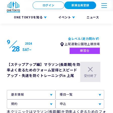
ログイン
新規会員登録
ONE TOKYOを知る
イベント
ニュース
全レベル（走力問わず）
9
2024
上尾運動公園陸上競技場
28
SAT
~
練習会
【ステップアップ編】マラソン(長距離)を効
率よく走るためのフォーム習得とスピード
アップ・失速を防ぐトレーニングin 上尾
受付終了
基本情報
種目一覧
規約
申込
本クリニックはマラソン(長距離)を効率よく走るためのフォ