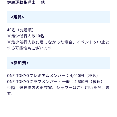
健康運動指導士 他
<定員>
40
名（先着順）
※最少催行人数
10
名
※最少催行人数に達しなかった場合、イベントを中止と
する可能性もございます
<参加費>
ONE TOKYO
プレミアムメンバー：
4,000
円（税込）
ONE TOKYO
クラブメンバー・一般：
4,500
円（税込）
※陸上競技場内の更⾐室、シャワーはご利⽤いただけま
す。