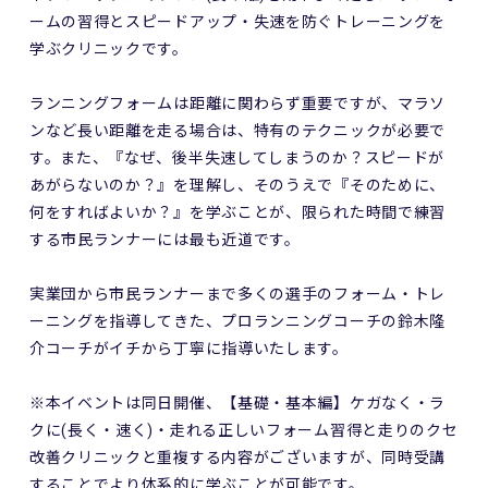
ームの習得とスピードアップ・失速を防ぐトレーニングを
学ぶクリニックです。
ランニングフォームは距離に関わらず重要ですが、マラソ
ンなど長い距離を走る場合は、特有のテクニックが必要で
す。また、『なぜ、後半失速してしまうのか？スピードが
あがらないのか？』を理解し、そのうえで『そのために、
何をすればよいか？』を学ぶことが、限られた時間で練習
する市民ランナーには最も近道です。
実業団から市民ランナーまで多くの選手のフォーム・トレ
ーニングを指導してきた、プロランニングコーチの鈴木隆
介コーチがイチから丁寧に指導いたします。
※本イベントは同日開催、【基礎・基本編】ケガなく・ラ
クに(長く・速く)・走れる正しいフォーム習得と走りのクセ
改善クリニックと重複する内容がございますが、同時受講
することでより体系的に学ぶことが可能です。