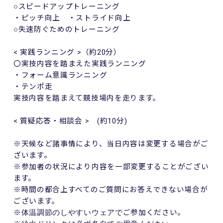
○スピードアップトレーニング
・ピッチ向上 ・ストライド向上
○失速防ぐためのトレーニング
<
実践ランニング
>
（約
20
分）
〇実技内容を踏まえた実践ランニング
・フォーム意識ランニング
・テンポ走
実技内容を踏まえて競技場内を走ります。
<
質疑応答・相談会
>
(
約
10
分
)
※天候など諸事情により、当日内容は変更する場合がご
ざいます。
※参加者の状況により内容を一部変更することがござい
ます。
※時間の都合上すべてのご質問にお答えできない場合が
ございます。
ご参加ください。
※体温調節のしやすいウェアで