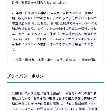
番号へ事務局から問合わせいたします。
2. 年齢・性別の虚偽申告、申込者本人以外の参加（代理参
加、権利譲渡）は認めません。これらによる本イベントへの
不正参加が判明した場合、 判明した時点で本イベントへの参
加が失格となり、本イベントの参加料の返金は一切行いませ
ん。また、本イベントの主催者（共催の場合は各共催者を含
みます。以下、「主催者」といいます）が主催又は共催する
今後のイベントへの参加自体ができなくなる場合がありま
す。
3. 地震・風水害・降雪・事件・事故・疫病等、主催者の責に
よらない事由で本イベントが中止となった場合、主催者は本
イベントの参加料の返金を一切行いません。
プライバシーポリシー
4. ご利用の端末機、OS、ブラウザソフトによっては本イベン
トへのエントリーができない場合があります。ご利用の端末
の非対応、インターネット回線の不具合などにより本イベン
公益財団法人埼玉県公園緑地協会は、公園などの公の施設利
トへのエントリーができなかったことについて、主催者は一
用にあたって、お客様及び職員に関する個人情報の管理を適
切の責任を負いません。
切に行うことが社会的責務と認識し、「個人情報保護マネジ
メントシステム」の要求事項（JISQ15001）に準拠した管理