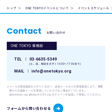
を行います。
10. 本イベントは国内の関連するすべての法律を遵守し、実施
令和6年4月1日（最終改訂）
トップ
ONE TOKYOイベントについて
イベントスケジュール
されるものとします。
公益財団法人埼玉県公園緑地協会
理事長 清水 匠
11. 主催者は、必要と判断する場合いつでも本規約を変更で
(平成17年8月1日制定)
きるものとします。変更後の本規約は、ウェブサイト内の適
Contact
宜の場所に掲示（及び登録されたメールアドレスへの通知
お問い合わせ
が）された時点からその効力を生じるものとみなされます。
ONE TOKYO 事務局
12. 本イベントに関連して生ずる一切の紛争については、東
京地方裁判所を第一審の専属的合意管轄裁判所とします。
TEL
： 03-6635-5349
(土、日、祝日をのぞく10:00〜17:00まで)
MAIL
： info@onetokyo.org
※メールの受信設定をされている方へ 迷惑メールなどの受信設定により、事務
局からの返信メールを受信していただけない場合がございます。
@onetokyo.org @tokyo42195.org のドメインを指定して受信してください。
フォームから問い合わせる