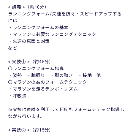
<
講義
>
（約
10
分）
ランニングフォーム
/
失速を防ぐ・スピードアップする
には
・ランニングフォームの基本
・マラソンに必要なランニングテクニック
・失速の原因と対策
など
<
実技①
>
（約
45
分）
〇ランニングフォーム指導
・姿勢 ・腕振り ・脚の動き ・接地 他
〇マラソンの為のフォームテクニック
・マラソンを走るテンポ・リズム
・呼吸法
※実技は直線を利用して何度もフォームチェック指導し
ながら行います。
<
実技②
>
（約
15
分）