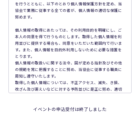
5. 公共交通機関の遅延、道路事情その他いかなる理由による
を行うとともに、以下のとおり個人情報保護方針を定め、当
本イベントへの参加の遅刻又は不参加であっても、主催者は
協会で業務に従事する全ての者が、個人情報の適切な保護に
一切責任を負わず、本イベントの参加料の返金等は一切行い
努めます。
ません。
個人情報の取得にあたっては、その利用目的を明確にし、ご
6. 本イベントの参加料についての領収証は発行いたしませ
本人の同意を得て行うものとします。取得した個人情報を利
ん。
用並びに提供する場合も、同意をいただいた範囲内で行いま
す。また、個人情報を目的外利用しないために必要な措置を
7. 主催者は本イベントの参加者の疾病や紛失、その他の事故
とります。
に際し、主催者に故意又は重過失がある場合を除き、主催者
個人情報の取扱いに関する法令、国が定める指針及びその他
が加入する保険の給付額以上の損害を賠償する責任を負いま
の規範を常に把握することに努め、当協会に従事する職員に
せん。なお、本イベントの参加者は、自己の健康状態や体調
周知し遵守いたします。
に注意を払うものとします。
取得した個人情報については、不正アクセス、滅失、き損、
改ざん及び漏えいなどに対する予防並びに是正に努め、適切
8. 本イベント中の映像・写真・記事・記録・参加者の氏名、
な安全対策を講じます。
肖像、年齢、住所（国名、都道府県名または区市町村名）等
取得した個人情報について、ご本人からの利用目的の通知、
のテレビ・新聞・雑誌・SNS・インターネット等での掲載及
開示、内容の訂正、追加又は削除、利用の停止、消去及び第
イベントの申込受付は終了しました
び利用の権利は主催者に属します。
三者への提供停止を求められたときには、速やかに対応しま
す。
9. 本イベントの参加者が未成年の場合、親権者等法定代理人
個人情報の適切な利用及び保護のため、個人情報保護マネジ
の同意を得てください。
メントシステム内部規程等を定期的に見直し、継続的に改善