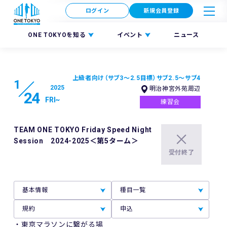
ログイン
新規会員登録
ONE TOKYOを知る
イベント
ニュース
上級者向け（サブ3～2.5目標）
サブ2.5～サブ4
1
2025
明治神宮外苑周辺
24
FRI
~
練習会
TEAM ONE TOKYO Friday Speed Night
Session 2024-2025＜第5ターム＞
受付終了
基本情報
種目一覧
規約
申込
・東京マラソンに繋がる場