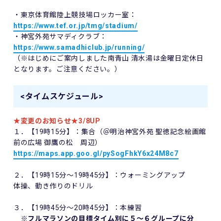
・東京体育館陸上競技場ロッカー室：
https://www.tef.or.jp/tmg/stadium/
・神宮外苑サマディクラブ：
https://www.samadhiclub.jp/running/
（※はじめにご案内しました南青山 清水湯は金曜日定休日
となります。ご注意ください。）
<タイムスケジュール>
★変更のお知らせ★3/8UP
１．【19時15分】：集合（＠明治神宮外苑 聖徳記念絵画館
前の広場 御鷹の松 周辺）
https://maps.app.goo.gl/pySogFhkY6x24M8c7
２．【19時15分～19時45分】：ウォーミングアップ
体操、動き作りのドリル
３．【19時45分～20時45分】：本練習
※フルマラソンの
目標タイム別に５～６グループに分