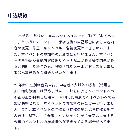
申込規約
1. 本規約に基づいて申込みをするイベント（以下「本イベン
ト」という）のエントリー手続き後の自己都合による申込内
容の変更、修正、キャンセル、名義変更はできません。ま
た、本イベントの参加料の返金なども行いません。本イベン
トの事務局が登録内容に誤りや不明な点がある等の問題があ
ると判断した場合のみ、登録されたメールアドレス又は電話
番号へ事務局から問合わせいたします。
2. 年齢・性別の虚偽申告、申込者本人以外の参加（代理参
加、権利譲渡）は認めません。これらによる本イベントへの
不正参加が判明した場合、 判明した時点で本イベントへの参
加が失格となり、本イベントの参加料の返金は一切行いませ
ん。また、本イベントの主催者（共催の場合は各共催者を含
みます。以下、「主催者」といいます）が主催又は共催する
今後のイベントへの参加自体ができなくなる場合がありま
す。