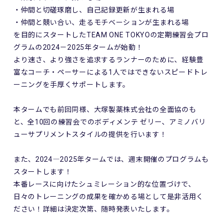
・仲間と切磋琢磨し、自己記録更新が生まれる場
・仲間と競い合い、走るモチベーションが生まれる場
を目的にスタートしたTEAM ONE TOKYOの定期練習会プロ
グラムの2024－2025年タームが始動！
より速さ、より強さを追求するランナーのために、経験豊
富なコーチ・ペーサーによる1人ではできないスピードトレ
ーニングを手厚くサポートします。
本タームでも前回同様、大塚製薬株式会社の全面協のも
と、全10回の練習会でのボディメンテ ゼリー、アミノバリ
ューサプリメントスタイルの提供を行います！
また、2024―2025年タームでは、週末開催のプログラムも
スタートします！
本番レースに向けたシュミレーション的な位置づけで、
日々のトレーニングの成果を確かめる場として是非活用く
ださい！詳細は決定次第、随時発表いたします。