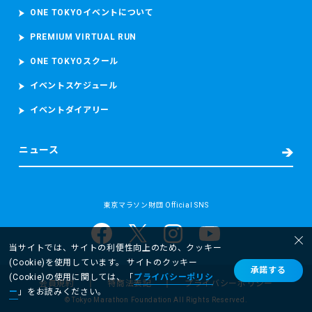
あります。）を撮影し、これらを取り扱います。
ONE TOKYOイベントについて
PREMIUM VIRTUAL RUN
・救護又は病院への搬送が必要となった場合
東京マラソン等大会時の宿泊先の名前及び電話番号、現在治
ONE TOKYOスクール
療中の病気、現在服用中の薬、アレルギー、傷病名、症状、
発生場所、処置の内容（もしあれば）等の必要な情報を取得
イベントスケジュール
し、搬送先の病院に提供します。
イベントダイアリー
また、病院へ搬送された場合には、当財団は、補償を含む事
故後の対応並びに今後の大会における救護スタッフの配置、
緊急車両の配備数及び台数その他の安全に関する事項の検討
ニュース
及び改善のため、傷病名、症状経過、治療経過及び現在の処
方について当該病院から取得します。
(2) 個人情報の取扱いの目的
東京マラソン財団 Official SNS
当財団は、以下に掲げる目的又はご本人に通知した目的の達
成のために個人情報を取り扱います。
・東京マラソン等にご応募いただくため
当サイトでは、サイトの利便性向上のため、クッキー
・東京マラソン等を通じて寄付をしていただくため
(Cookie)を使用しています。 サイトのクッキー
承諾する
ー 参加者の抽選及び登録のため
(Cookie)の使用に関しては、「
プライバシーポリシ
会員規約
特商法表記
プライバシーポリシー
ー 大会応募者及び参加者へのサービス及び安全の向上
ー
」をお読みください。
©︎ Tokyo Marathon Foundation All Rights Reserved.
ー 大会協賛企業・協力・関係団体からの情報提供