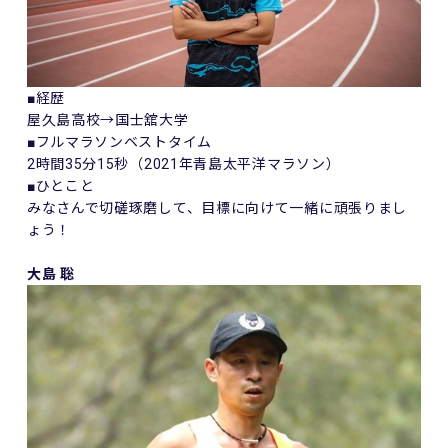
■経歴
屋久島高校→国士舘大学
■フルマラソンベストタイム
2時間35分15秒（2021年青島太平洋マラソン）
■ひとこと
みなさんで切磋琢磨して、目標に向けて一緒に頑張りまし
ょう！
大島 聡