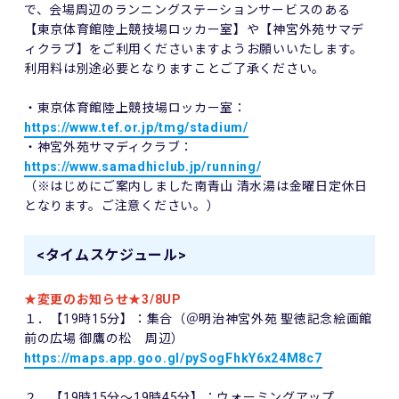
で、会場周辺のランニングステーションサービスのある
【東京体育館陸上競技場ロッカー室】や【神宮外苑サマデ
ィクラブ】をご利用くださいますようお願いいたします。
利用料は別途必要となりますことご了承ください。
・東京体育館陸上競技場ロッカー室：
https://www.tef.or.jp/tmg/stadium/
・神宮外苑サマディクラブ：
https://www.samadhiclub.jp/running/
（※はじめにご案内しました南青山 清水湯は金曜日定休日
となります。ご注意ください。）
<タイムスケジュール>
★変更のお知らせ★3/8UP
１．【19時15分】：集合（＠明治神宮外苑 聖徳記念絵画館
前の広場 御鷹の松 周辺）
https://maps.app.goo.gl/pySogFhkY6x24M8c7
２．【19時15分～19時45分】：ウォーミングアップ