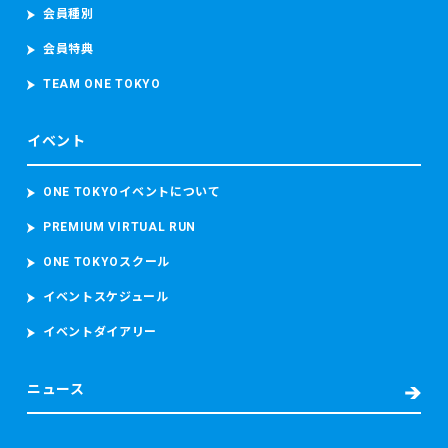
会員種別
映像（参加者の容貌が写り込むことがあります。）を撮影
し、これらを取り扱います。
会員特典
東京マラソン等に参加する場合、上記のデータのほか、顔写
真、カメラ映像、本大会記録並び本大会中の中途記録及び推
TEAM ONE TOKYO
定走行位置情報を含むデータを取得し、取り扱います。
当財団は、ランナーが参加者本人であることを確認するため
イベント
参加者の顔写真を撮影し、本大会中におけるコースの安全管
理のために監視カメラ映像（参加者の容貌が写り込むことが
あります。）を撮影し、これらを取り扱います。
ONE TOKYOイベントについて
PREMIUM VIRTUAL RUN
・救護又は病院への搬送が必要となった場合
東京マラソン等大会時の宿泊先の名前及び電話番号、現在治
ONE TOKYOスクール
療中の病気、現在服用中の薬、アレルギー、傷病名、症状、
発生場所、処置の内容（もしあれば）等の必要な情報を取得
イベントスケジュール
し、搬送先の病院に提供します。
イベントダイアリー
また、病院へ搬送された場合には、当財団は、補償を含む事
故後の対応並びに今後の大会における救護スタッフの配置、
緊急車両の配備数及び台数その他の安全に関する事項の検討
ニュース
及び改善のため、傷病名、症状経過、治療経過及び現在の処
方について当該病院から取得します。