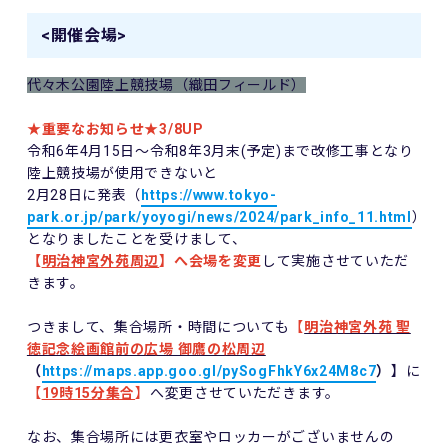
<開催会場>
代々木公園陸上競技場（織田フィールド）
★重要なお知らせ★3/8UP
令和6年4月15日～令和8年3月末(予定)まで改修工事となり
陸上競技場が使用できないと
2月28日に発表（
https://www.tokyo-
park.or.jp/park/yoyogi/news/2024/park_info_11.html
）
となりましたことを受けまして、
【
明治神宮外苑周辺
】へ会場を変更
して実施させていただ
きます。
つきまして、集合場所・時間についても
【
明治神宮外苑 聖
徳記念絵画館前の広場 御鷹の松周辺
（
https://maps.app.goo.gl/pySogFhkY6x24M8c7
）
】に
【
19時15分集合
】
へ変更させていただきます。
なお、集合場所には更衣室やロッカーがございませんの