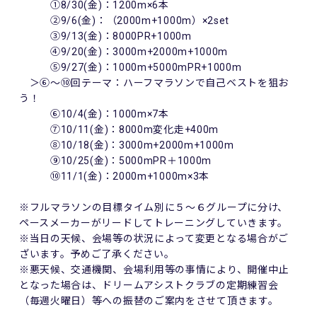
①8/30(金)：1200m×6本
②9/6(金)：（2000m+1000m）×2set
③9/13(金)：8000PR+1000m
④9/20(金)：3000m+2000m+1000m
⑤9/27(金)：1000m+5000mPR+1000m
＞⑥～⑩回テーマ：ハーフマラソンで自己ベストを狙お
う！
⑥10/4(金)：1000m×7本
⑦10/11(金)：8000m変化走+400m
⑧10/18(金)：3000m+2000m+1000m
⑨10/25(金)：5000mPR＋1000m
⑩11/1(金)：2000m+1000m×3本
※フルマラソンの目標タイム別に５～６グループに分け、
ペースメーカーがリードしてトレーニングしていきます。
※当日の天候、会場等の状況によって変更となる場合がご
ざいます。予めご了承ください。
※悪天候、交通機関、会場利用等の事情により、開催中止
となった場合は、ドリームアシストクラブの定期練習会
（毎週火曜日）等への振替のご案内をさせて頂きます。