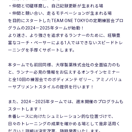
・仲間と切磋琢磨し、自己記録更新が生まれる場
・仲間と競い合い、走るモチベーションが生まれる場
を目的にスタートしたTEAM ONE TOKYOの定期練習会プロ
グラムの2024－2025年タームが始動！
より速さ、より強さを追求するランナーのために、経験豊
富なコーチ・ペーサーによる1人ではできないスピードトレ
ーニングを手厚くサポートします。
本タームでも前回同様、大塚製薬株式会社の全面協力のも
と、ランナー必見の情報をお伝えするオンラインセミナー
と全10回の練習会でのボディメンテ ゼリー、アミノバリュ
ーサプリメントスタイルの提供を行います！
また、2024―2025年タームでは、週末開催のプログラムも
スタートします！
本番レースに向けたシュミレーション的な位置づけで、
日々のトレーニングの成果を確かめる場として是非活用く
ださい！詳細は決定次第、随時発表いたします。