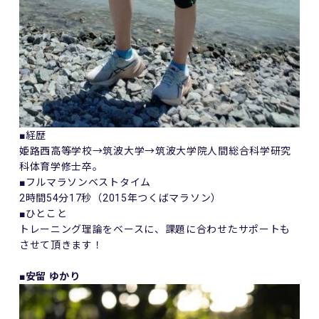
■経歴
姫路西高等学校→筑波大学→筑波大学院人間総合科学研究
科体育学修士卒。
■フルマラソンベストタイム
2時間54分17秒（2015年つくばマラソン）
■ひとこと
トレーニング理論をベースに、課題に合わせたサポートも
させて頂きます！
■
安留 ゆかり