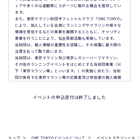
一切責任を負わず、本イベントの参加料の返金等は一切行い
ィアや多くの沿道観衆にスポーツに触れる機会を提供してい
ません。
ます。
また、東京マラソン財団オフィシャルクラブ「ONE TOKYO」
6. 本イベントの参加料についての領収証は発行いたしませ
により、加入している会員にランニングやマラソンの様々な
ん。
情報を発信するなどの事業を展開するとともに、チャリティ
事業を行うことにより、社会貢献活動も実施しています。
7. 主催者は本イベントの参加者の疾病や紛失、その他の事故
当財団は、個人情報の重要性を認識し、その保護に最大限の
に際し、主催者に故意又は重過失がある場合を除き、主催者
注意を払って取り扱います。
が加入する保険の給付額以上の損害を賠償する責任を負いま
当財団は、東京マラソン及び東京レガシーハーフマラソン、
せん。なお、本イベントの参加者は、自己の健康状態や体調
その他のランニングイベントをはじめとする当財団事業（以
に注意を払うものとします。
下「東京マラソン等」といいます。）の実施にあたり、当財
団が保有する東京マラソン等の応募者及び参加者の個人情報
8. 本イベント中の映像・写真・記事・記録・参加者の氏名、
の保護について次のとおり取り組んでいます。
肖像、年齢、住所（国名、都道府県名または区市町村名）等
のテレビ・新聞・雑誌・SNS・インターネット等での掲載及
1. 法令、国が定める指針その他の規範の遵守について
イベントの申込受付は終了しました
び利用の権利は主催者に属します。
当財団は、個人情報の取得、利用及び提供を必要とする場合
には、個人情報の保護に関する法律（平成15年法律第57号。
9. 本イベントの参加者が未成年の場合、親権者等法定代理人
以下「個人情報保護法」といいます。）その他の関連法令並
の同意を得てください。
びに法令及び規則に基づく義務に準拠した一般財団法人東京
マラソン財団個人情報の保護に関する規程（以下「当財団規
10. 本イベントは国内の関連するすべての法律を遵守し、実施
程」といいます。）を遵守し、厳正な管理のもとで行いま
トップ
ONE TOKYOイベントについて
イベントスケジュール