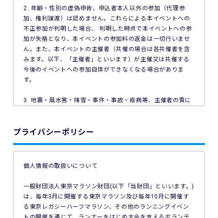
2. 年齢・性別の虚偽申告、申込者本人以外の参加（代理参
加、権利譲渡）は認めません。これらによる本イベントへの
不正参加が判明した場合、 判明した時点で本イベントへの参
加が失格となり、本イベントの参加料の返金は一切行いませ
ん。また、本イベントの主催者（共催の場合は各共催者を含
みます。以下、「主催者」といいます）が主催又は共催する
今後のイベントへの参加自体ができなくなる場合がありま
す。
3. 地震・風水害・降雪・事件・事故・疫病等、主催者の責に
よらない事由で本イベントが中止となった場合、主催者は本
イベントの参加料の返金を一切行いません。
プライバシーポリシー
4. ご利用の端末機、OS、ブラウザソフトによっては本イベン
トへのエントリーができない場合があります。ご利用の端末
の非対応、インターネット回線の不具合などにより本イベン
個人情報の取扱いについて
トへのエントリーができなかったことについて、主催者は一
切の責任を負いません。
一般財団法人東京マラソン財団(以下「当財団」といいます。)
は、毎年3月に開催する東京マラソン及び毎年10月に開催す
5. 公共交通機関の遅延、道路事情その他いかなる理由による
る東京レガシーハーフマラソン、その他のランニングイベン
本イベントへの参加の遅刻又は不参加であっても、主催者は
トの開催を通じて、ランナーをはじめ大会を支えるボランテ