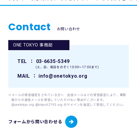
されるものとします。
す。
11. 主催者は、必要と判断する場合いつでも本規約を変更で
2. 個人情報の取得、利用及び提供について
きるものとします。変更後の本規約は、ウェブサイト内の適
Contact
当財団は、個人情報の取得、利用及び提供を必要とする場合
宜の場所に掲示（及び登録されたメールアドレスへの通知
お問い合わせ
には、日本工業規格「個人情報保護マネジメントシステム 要
が）された時点からその効力を生じるものとみなされます。
求事項」(JIS Q 15001:2006)に準拠した当財団の個人情報保
護マネジメントシステムを遵守し、厳正な管理のもとで行い
ONE TOKYO 事務局
12. 本イベントに関連して生ずる一切の紛争については、東
ます。
京地方裁判所を第一審の専属的合意管轄裁判所とします。
当財団が個人情報を取得するにあたっては、ご本人の意思に
TEL
： 03-6635-5349
よる（ご本人が未成年者（18歳未満）の場合はその親権者の
(土、日、祝日をのぞく10:00〜17:00まで)
同意を得た）情報の提供(登録、申込等)によることを原則と
します。
MAIL
： info@onetokyo.org
当財団が個人情報を取扱うにあたっては、その利用目的を事
前に明示し、明示した利用目的を達成するために必要な範囲
内でこれを行います。
※メールの受信設定をされている方へ 迷惑メールなどの受信設定により、事務
局からの返信メールを受信していただけない場合がございます。
@onetokyo.org @tokyo42195.org のドメインを指定して受信してください。
(1) 取り扱う個人情報
当財団は、以下に掲げる個人情報を取り扱います。
・東京マラソン等にご応募いただく場合
フォームから問い合わせる
・東京マラソン等を通じて寄付をしていただく場合
応募者が東京マラソン等にエントリーする場合、当財団は応