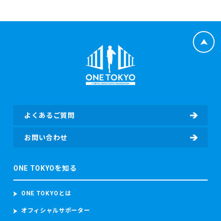
募者から提供いただいた応募者情報（応募者の氏名、性別、
生年月日、年齢、住所、電話番号、携帯電話番号、電子メー
ルアドレス、国籍、パスポート番号（海外エントリーの場
合）並びに緊急連絡先の氏名、電話番号及び応募者との関
係、日本陸上競技連盟（JAAF）への登録の有無、JAAF ID
等）、応募者のレース種目情報（応募者の障害（視覚障害、
知的障害、車いす）の有無、臓器移植の有無、伴走者の有
無）（該当する場合）、寄付者情報（所属先、住所、電話番
号、部署名、役職、担当者氏名、担当者電子メールアドレ
ス、担当者電話番号等）及び寄付情報（寄付先団体名、寄付
金額、寄付に関するアンケート回答等）を含む個人情報を取
よくあるご質問
得し、取り扱います。
・東京マラソン等にご参加いただく場合
お問い合わせ
東京マラソン等に参加する前に、東京マラソン参加前の体
調、ワクチンの接種履歴の有無及びPCR検査その他の感染症
ONE TOKYOを知る
検査の結果を取得することがあります。 東京マラソン等に参
加する場合、上記のデータのほか、顔写真、カメラ映像、本
大会記録並び本大会中の中途記録及び推定走行位置情報を含
ONE TOKYOとは
むデータを取得し、取り扱います。 当財団は、ランナーが参
加者本人であることを確認するため参加者の顔写真を撮影
オフィシャルサポーター
し、本大会中におけるコースの安全管理のために監視カメラ