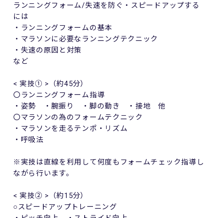
ランニングフォーム
/
失速を防ぐ・スピードアップする
には
・ランニングフォームの基本
・マラソンに必要なランニングテクニック
・失速の原因と対策
など
<
実技①
>
（約
45
分）
〇ランニングフォーム指導
・姿勢 ・腕振り ・脚の動き ・接地 他
〇マラソンの為のフォームテクニック
・マラソンを走るテンポ・リズム
・呼吸法
※実技は直線を利用して何度もフォームチェック指導し
ながら行います。
<
実技②
>
（約
15
分）
○スピードアップトレーニング
・ピッチ向上 ・ストライド向上