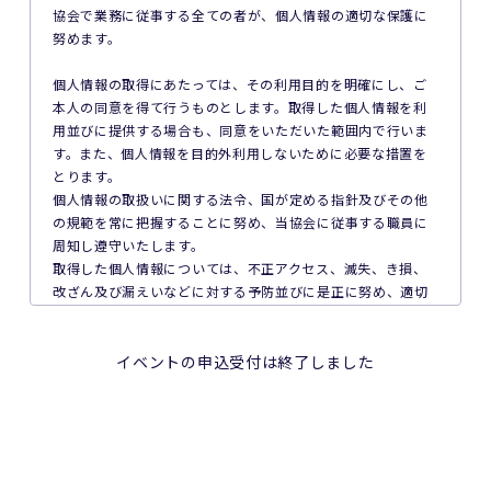
本イベントへの参加の遅刻又は不参加であっても、主催者は
協会で業務に従事する全ての者が、個人情報の適切な保護に
一切責任を負わず、本イベントの参加料の返金等は一切行い
努めます。
ません。
個人情報の取得にあたっては、その利用目的を明確にし、ご
6. 本イベントの参加料についての領収証は発行いたしませ
本人の同意を得て行うものとします。取得した個人情報を利
ん。
用並びに提供する場合も、同意をいただいた範囲内で行いま
す。また、個人情報を目的外利用しないために必要な措置を
7. 主催者は本イベントの参加者の疾病や紛失、その他の事故
とります。
に際し、主催者に故意又は重過失がある場合を除き、主催者
個人情報の取扱いに関する法令、国が定める指針及びその他
が加入する保険の給付額以上の損害を賠償する責任を負いま
の規範を常に把握することに努め、当協会に従事する職員に
せん。なお、本イベントの参加者は、自己の健康状態や体調
周知し遵守いたします。
に注意を払うものとします。
取得した個人情報については、不正アクセス、滅失、き損、
改ざん及び漏えいなどに対する予防並びに是正に努め、適切
8. 本イベント中の映像・写真・記事・記録・参加者の氏名、
な安全対策を講じます。
肖像、年齢、住所（国名、都道府県名または区市町村名）等
取得した個人情報について、ご本人からの利用目的の通知、
のテレビ・新聞・雑誌・SNS・インターネット等での掲載及
開示、内容の訂正、追加又は削除、利用の停止、消去及び第
イベントの申込受付は終了しました
び利用の権利は主催者に属します。
三者への提供停止を求められたときには、速やかに対応しま
す。
9. 本イベントの参加者が未成年の場合、親権者等法定代理人
個人情報の適切な利用及び保護のため、個人情報保護マネジ
の同意を得てください。
メントシステム内部規程等を定期的に見直し、継続的に改善
を行います。
10. 本イベントは国内の関連するすべての法律を遵守し、実施