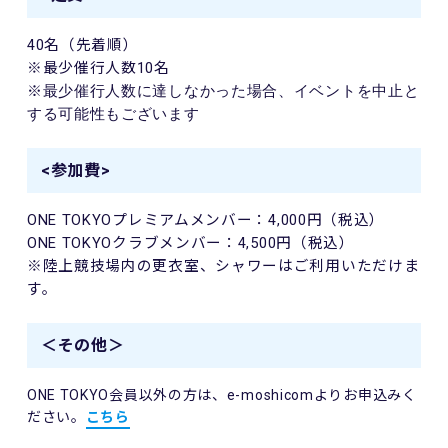
40
名（先着順）
※最少催行人数
10
名
※最少催行人数に達しなかった場合、イベントを中止と
する可能性もございます
<参加費>
ONE TOKYO
プレミアムメンバー：
4,000
円（税込）
ONE TOKYO
クラブメンバー：
4,500
円（税込）
※陸上競技場内の更⾐室、シャワーはご利⽤いただけま
す。
＜その他＞
ONE TOKYO会員以外の方は、e-moshicomよりお申込みく
ださい。
こちら