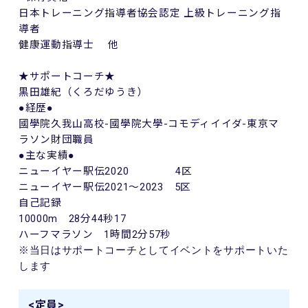
日本トレーニング指導者協会認定 上級トレーニング指
導者
健康運動指導士 他
★サポートコーチ★
黒田雄紀（くろだゆうき）
●経歴●
國學院久我山高校
-
國學院大學
-
コモディイイダ
-
東京マ
ラソン財団職員
●主な実績●
ニューイヤー駅伝
2020
4
区
ニューイヤー駅伝
2021
～
2023
5
区
自己記録
10000m
28
分
44
秒
17
ハーフマラソン
1
時間
2
分
57
秒
※当日はサポートコーチとしてイベントをサポートいた
します
<定員>