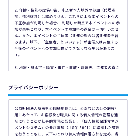
2. 年齢・性別の虚偽申告、申込者本人以外の参加（代理参
加、権利譲渡）は認めません。これらによる本イベントへの
不正参加が判明した場合、 判明した時点で本イベントへの参
加が失格となり、本イベントの参加料の返金は一切行いませ
ん。また、本イベントの主催者（共催の場合は各共催者を含
みます。以下、「主催者」といいます）が主催又は共催する
今後のイベントへの参加自体ができなくなる場合がありま
す。
3. 地震・風水害・降雪・事件・事故・疫病等、主催者の責に
よらない事由で本イベントが中止となった場合、主催者は本
イベントの参加料の返金を一切行いません。
プライバシーポリシー
4. ご利用の端末機、OS、ブラウザソフトによっては本イベン
トへのエントリーができない場合があります。ご利用の端末
の非対応、インターネット回線の不具合などにより本イベン
公益財団法人埼玉県公園緑地協会は、公園などの公の施設利
トへのエントリーができなかったことについて、主催者は一
用にあたって、お客様及び職員に関する個人情報の管理を適
切の責任を負いません。
切に行うことが社会的責務と認識し、「個人情報保護マネジ
メントシステム」の要求事項（JISQ15001）に準拠した管理
5. 公共交通機関の遅延、道路事情その他いかなる理由による
を行うとともに、以下のとおり個人情報保護方針を定め、当