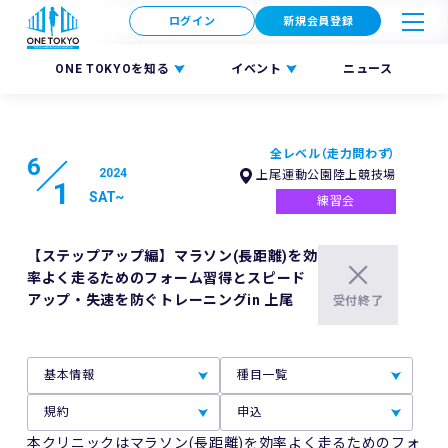
ログイン
新規会員登録
ONE TOKYOを知る
イベント
ニュース
全レベル（走力問わず）
6
2024
上尾運動公園陸上競技場
1
SAT
~
練習会
【ステップアップ編】マラソン(長距離)を効
率よく走るためのフォーム習得とスピード
アップ・失速を防ぐトレーニングin 上尾
受付終了
基本情報
種目一覧
規約
申込
本クリニックはマラソン(長距離)を効率よく走るためのフォ