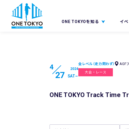
ONE TOKYOを知る
イベ
全レベル（走力問わず）
AGF
4
2024
27
大会・レース
SAT
~
ONE TOKYO Track Time Tri